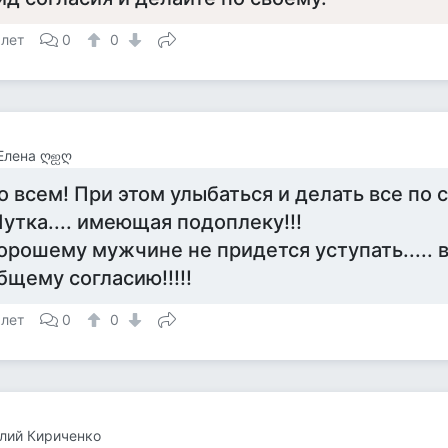
 лет
0
0
Елена ღஐღ
о всем! При этом улыбаться и делать все по с
утка.... имеющая подоплеку!!!
орошему мужчине не придется уступать..... в
бщему согласию!!!!!
 лет
0
0
лий Кириченко