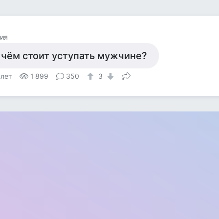
ия
 чём стоит уступать мужчине?
 лет
1 899
350
3