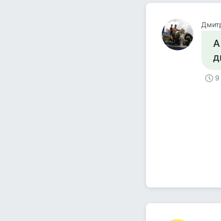
Дмит
А
д
9