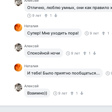
Алексей
Отлично, люблю умных, они как правило 
9 лет
1
Наталия
Супер! Мне уходить пора!
9 лет
1
Алексей
Спокойной ночи
9 лет
1
Наталия
И тебе! Было приятно пообщаться...
Алексей
Взаимно))
9 лет
1