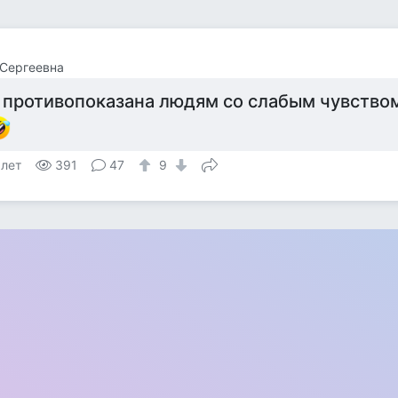
Сергеевна
 противопоказана людям со слабым чувство
 лет
391
47
9