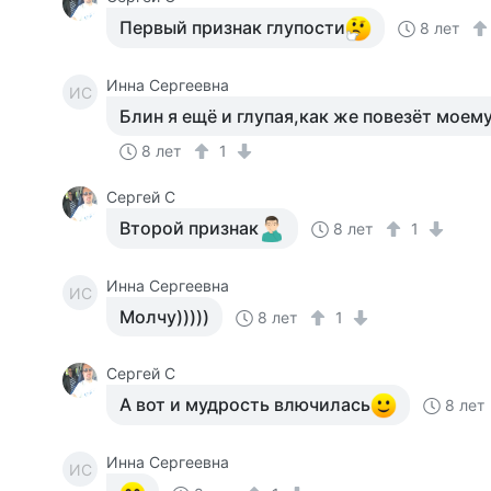
Первый признак глупости
8 лет
Инна Сергеевна
ИС
Блин я ещё и глупая,как же повезёт моем
8 лет
1
Сергей С
Второй признак
8 лет
1
Инна Сергеевна
ИС
Молчу)))))
8 лет
1
Сергей С
А вот и мудрость влючилась
8 лет
Инна Сергеевна
ИС