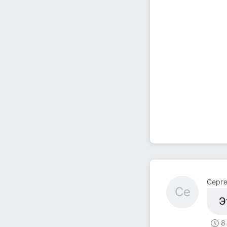
Серг
Се
Э
8