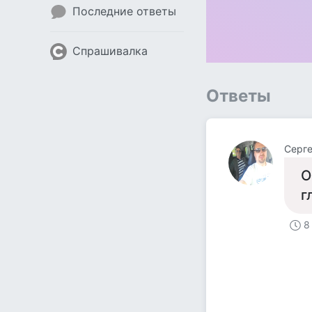
Последние ответы
Спрашивалка
Ответы
Серге
О
г
8