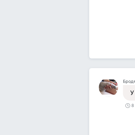
Брод
У
8