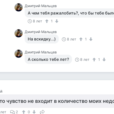
Дмитрий Мальцев
А чем тебя ражалобить?, что бы тебе был
8 лет
1
Дмитрий Мальцев
На вскидку...)
8 лет
1
Дмитрий Мальцев
А сколько тебе лет?
8 лет
1
ей
то чувство не входит в количество моих нед
 лет
2
0