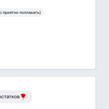
о приятно поплакать)
остатков