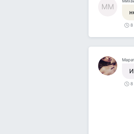
Миха
ММ
н
8
Мара
И
8