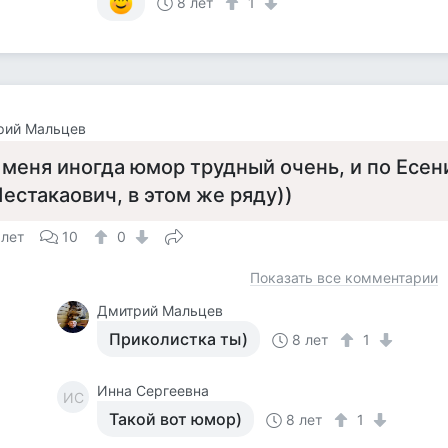
8 лет
1
рий Мальцев
 меня иногда юмор трудный очень, и по Есен
естакаович, в этом же ряду))
 лет
10
0
Показать все комментарии
Дмитрий Мальцев
Приколистка ты)
8 лет
1
Инна Сергеевна
ИС
Такой вот юмор)
8 лет
1