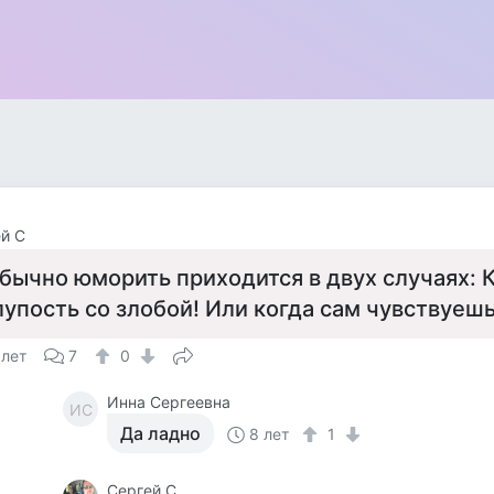
й С
бычно юморить приходится в двух случаях: 
лупость со злобой! Или когда сам чувствуеш
 лет
7
0
Инна Сергеевна
ИС
Да ладно
8 лет
1
Сергей С