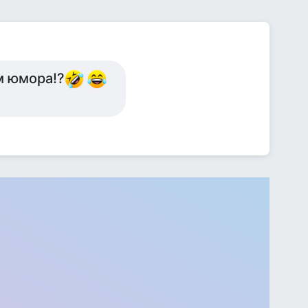
м юмора!?