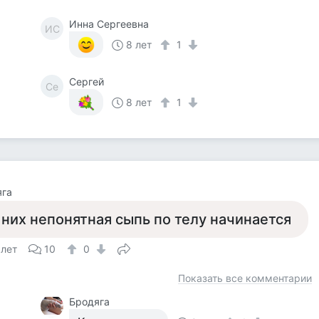
Инна Сергеевна
ИС
8 лет
1
Сергей
Се
8 лет
1
яга
 них непонятная сыпь по телу начинается
 лет
10
0
Показать все комментарии
Бродяга