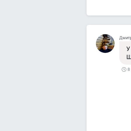
Дмит
У
Ш
8