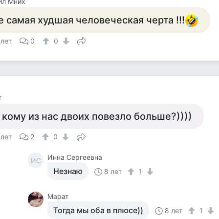
ил Мних
е самая худшая человеческая черта !!!
 лет
0
0
т
 кому из нас двоих повезло больше?))))
 лет
2
0
Инна Сергеевна
ИС
Незнаю
8 лет
1
Марат
Тогда мы оба в плюсе))
8 лет
1