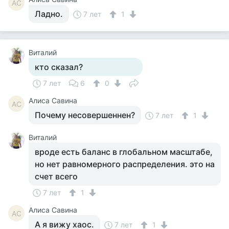
АС
Ладно.
7 лет
1
Виталий
кто сказал?
7 лет
6
0
Алиса Савина
АС
Почему несовершеннен?
7 лет
1
Виталий
вроде есть баланс в глобальном масштабе,
но нет равномерного распределения. это на
счет всего
7 лет
1
Алиса Савина
АС
А я вижу хаос.
7 лет
1