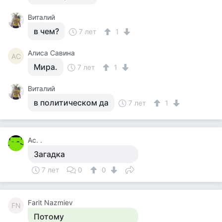
Виталий
в чем?
7 лет
1
Алиса Савина
АС
Мира.
7 лет
1
Виталий
в политическом да
7 лет
1
Ас. .
Загадка
7 лет
0
0
Farit Nazmiev
FN
Потому