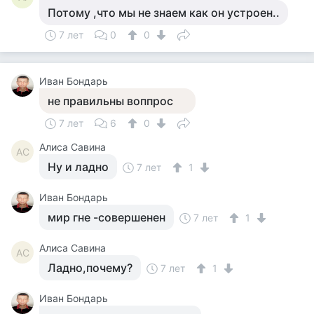
Потому ,что мы не знаем как он устроен..
7 лет
0
0
Иван Бондарь
не правильны воппрос
7 лет
6
0
Алиса Савина
АС
Ну и ладно
7 лет
1
Иван Бондарь
мир гне -совершенен
7 лет
1
Алиса Савина
АС
Ладно,почему?
7 лет
1
Иван Бондарь