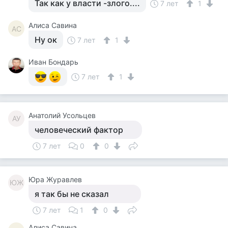
Так как у власти -злого....
7 лет
1
Алиса Савина
АС
Ну ок
7 лет
1
Иван Бондарь
7 лет
1
Анатолий Усольцев
АУ
человеческий фактор
7 лет
0
0
Юра Журавлев
ЮЖ
я так бы не сказал
7 лет
1
0
Алиса Савина