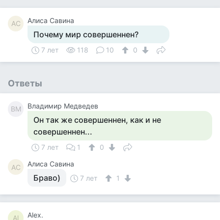
Алиса Савина
АС
Почему мир совершеннен?
7 лет
118
10
0
Ответы
Владимир Медведев
ВМ
Он так же совершеннен, как и не
совершеннен...
7 лет
1
0
Алиса Савина
АС
Браво)
7 лет
1
Alex.
Al