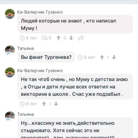
Ка-Валерчик Гузенко
Людей которые не знают , кто написал
Муму !
9 лет
5
0
Татьяна
Вы фанат Тургенева?
9 лет
1
Ка-Валерчик Гузенко
Не так чтоб очень , но Муму с детства знаю
, а Отцы и дети лучше всех ответил на
викторине в школе . Счас уже подзабыл .
9 лет
1
Татьяна
Ну...классику не знать,действительно
стыдновато. Хотя сейчас это не
приоритет)...вам ,знающим,респект!!!