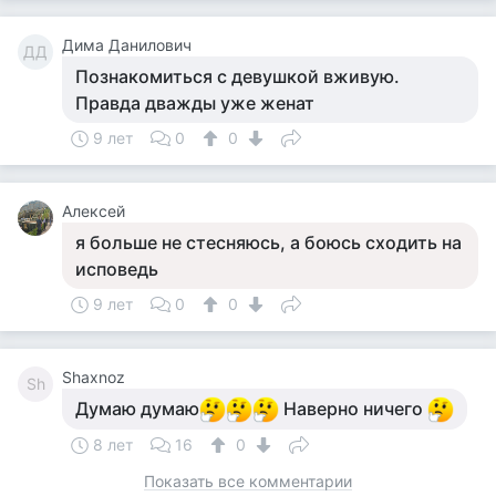
Дима Данилович
ДД
Познакомиться с девушкой вживую.
Правда дважды уже женат
9 лет
0
0
Алексей
я больше не стесняюсь, а боюсь сходить на
исповедь
9 лет
0
0
Shaxnoz
Sh
Думаю думаю
Наверно ничего
8 лет
16
0
Показать все комментарии