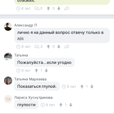
близких.
6 лет
0
0
Александр П
лично я на данный вопрос отвечу только в
л/с
9 лет
3
0
Татьяна
Пожалуйста...если угодно
9 лет
1
Татьяна Маркеева
Показаться глупой.
9 лет
1
Лариса Хуснутдинова
ЛХ
глупости
9 лет
1