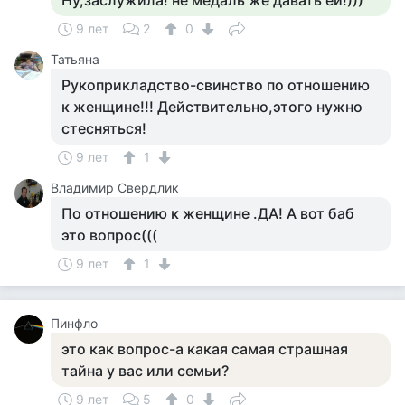
Ну,заслужила! не медаль же давать ей!)))
9 лет
2
0
Татьяна
Рукоприкладство-свинство по отношению
к женщине!!! Действительно,этого нужно
стесняться!
9 лет
1
Владимир Свердлик
По отношению к женщине .ДА! А вот баб
это вопрос(((
9 лет
1
Пинфло
это как вопрос-а какая самая страшная
тайна у вас или семьи?
9 лет
5
0