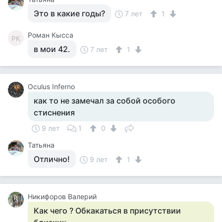
Это в какие годы?
7 лет
1
Роман Кысса
РК
в мои 42.
7 лет
1
Оculus Inferno
как то не замечал за собой особого
стиснения
9 лет
1
0
Татьяна
Отлично!
9 лет
1
Никифоров Валерий
Как чего ? Обкакаться в присутствии