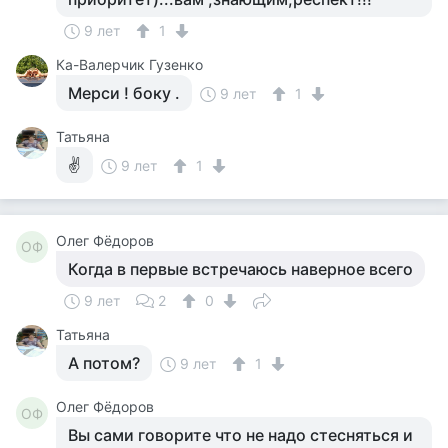
9 лет
1
Ка-Валерчик Гузенко
Мерси ! боку .
9 лет
1
Татьяна
✌
9 лет
1
Олег Фёдоров
ОФ
Когда в первые встречаюсь наверное всего
9 лет
2
0
Татьяна
А потом?
9 лет
1
Олег Фёдоров
ОФ
Вы сами говорите что не надо стесняться и