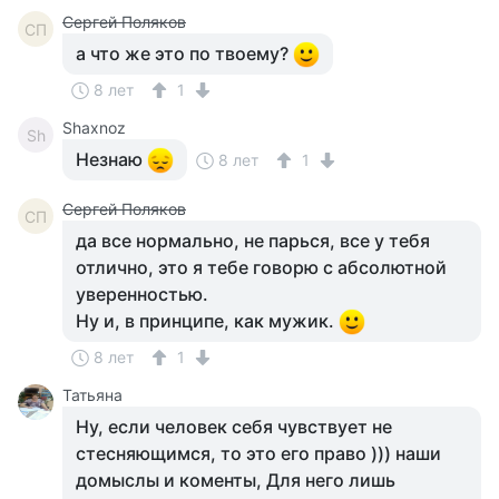
Сергей Поляков
СП
а что же это по твоему?
8 лет
1
Shaxnoz
Sh
Незнаю
8 лет
1
Сергей Поляков
СП
да все нормально, не парься, все у тебя
отлично, это я тебе говорю с абсолютной
уверенностью.
Ну и, в принципе, как мужик.
8 лет
1
Татьяна
Ну, если человек себя чувствует не
стесняющимся, то это его право ))) наши
домыслы и коменты, Для него лишь