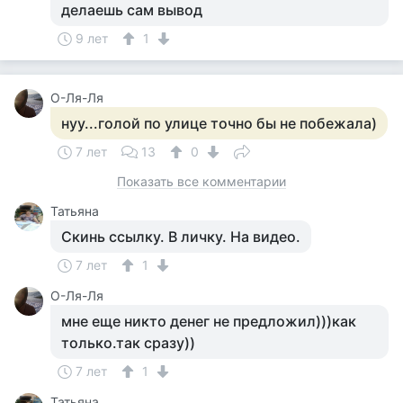
делаешь сам вывод
9 лет
1
О-Ля-Ля
нуу...голой по улице точно бы не побежала)
7 лет
13
0
Показать все комментарии
Татьяна
Скинь ссылку. В личку. На видео.
7 лет
1
О-Ля-Ля
мне еще никто денег не предложил)))как
только.так сразу))
7 лет
1
Татьяна