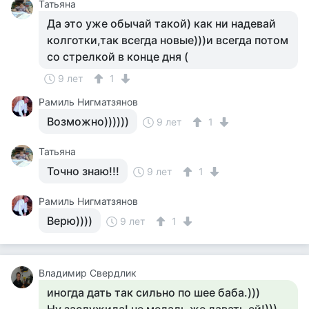
Татьяна
Да это уже обычай такой) как ни надевай
колготки,так всегда новые)))и всегда потом
со стрелкой в конце дня (
9 лет
1
Рамиль Нигматзянов
Возможно))))))
9 лет
1
Татьяна
Точно знаю!!!
9 лет
1
Рамиль Нигматзянов
Верю))))
9 лет
1
Владимир Свердлик
иногда дать так сильно по шее баба.)))