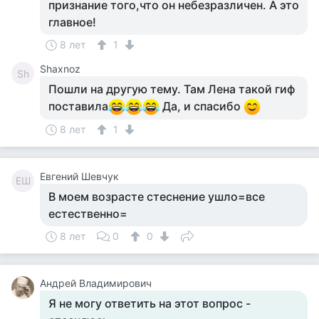
признание того,что он небезразличен. А это
главное!
8 лет
1
Shaxnoz
Sh
Пошли на другую тему. Там Лена такой гиф
поставила
Да, и спасибо
8 лет
1
Евгений Шевчук
ЕШ
В моем возрасте стеснение ушло=все
естественно=
8 лет
0
0
Андрей Владимирович
Я не могу ответить на этот вопрос -