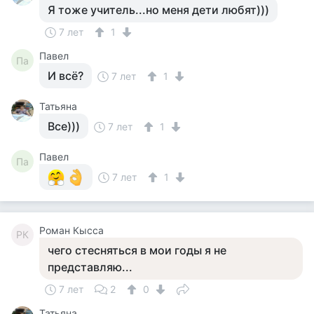
Я тоже учитель...но меня дети любят)))
7 лет
1
Павел
Па
И всё?
7 лет
1
Татьяна
Все)))
7 лет
1
Павел
Па
7 лет
1
Роман Кысса
РК
чего стесняться в мои годы я не
представляю...
7 лет
2
0
Татьяна