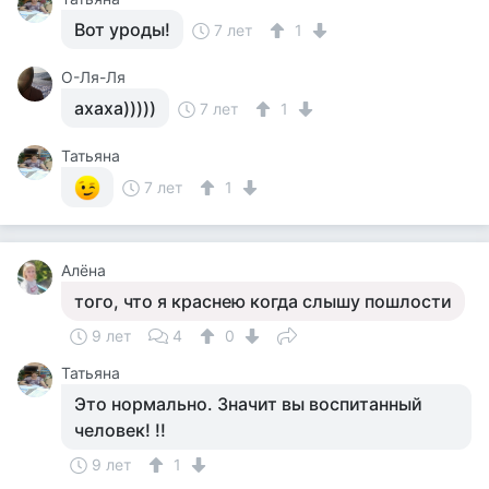
Вот уроды!
7 лет
1
О-Ля-Ля
ахаха)))))
7 лет
1
Татьяна
7 лет
1
Алёна
того, что я краснею когда слышу пошлости
9 лет
4
0
Татьяна
Это нормально. Значит вы воспитанный
человек! !!
9 лет
1