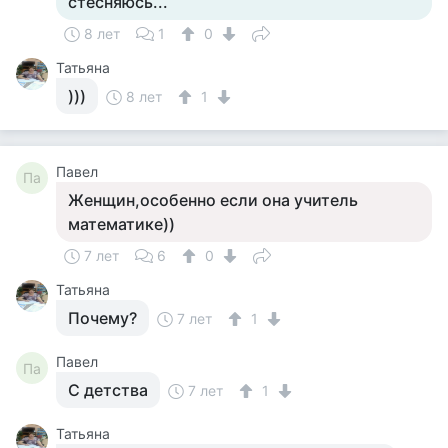
стесняюсь...
8 лет
1
0
Татьяна
)))
8 лет
1
Павел
Па
Женщин,особенно если она учитель
математике))
7 лет
6
0
Татьяна
Почему?
7 лет
1
Павел
Па
С детства
7 лет
1
Татьяна