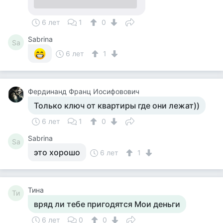
6 лет
1
0
Sabrina
Sa
6 лет
1
Фердинанд Франц Иосифовович
Только ключ от квартиры где они лежат))
6 лет
1
0
Sabrina
Sa
это хорошо
6 лет
1
Тина
Ти
вряд ли тебе пригодятся Мои деньги
6 лет
0
0