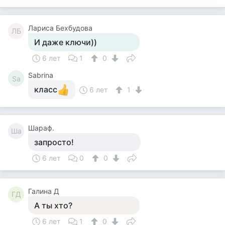
Лариса Бехбудова
ЛБ
И даже ключи))
6 лет
1
0
Sabrina
Sa
класс
6 лет
1
Шараф.
Ша
запросто!
6 лет
0
0
Галина Д
ГД
А ты хто?
6 лет
1
0