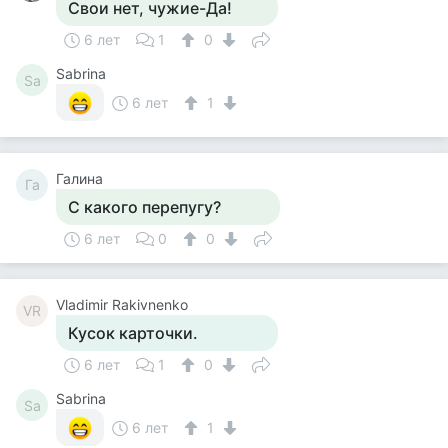
Свои нет, чужие-Да!
6 лет
1
0
Sabrina
Sa
6 лет
1
Галина
Га
С какого перепугу?
6 лет
0
0
Vladimir Rakivnenko
VR
Кусок карточки.
6 лет
1
0
Sabrina
Sa
6 лет
1