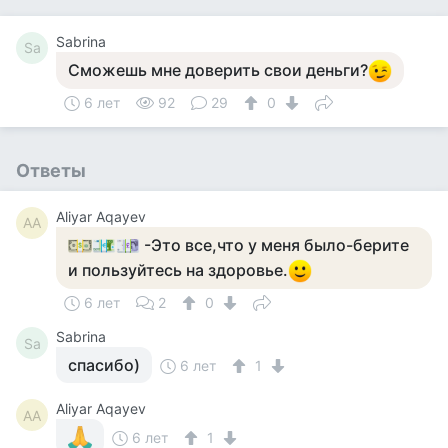
Sabrina
Sa
Сможешь мне доверить свои деньги?
6 лет
92
29
0
Ответы
Aliyar Aqayev
AA
-Это все,что у меня было-берите
и пользуйтесь на здоровье.
6 лет
2
0
Sabrina
Sa
спасибо)
6 лет
1
Aliyar Aqayev
AA
6 лет
1