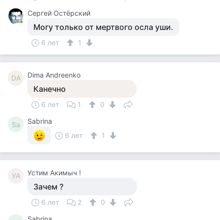
Сергей Остёрский
Могу только от мертвого осла уши.
6 лет
1
Dima Andreenko
DA
Канечно
6 лет
1
0
Sabrina
Sa
6 лет
1
Устим Акимыч !
УА
Зачем ?
6 лет
2
0
Sabrina