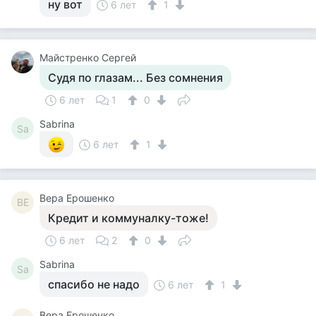
ну вот
6 лет
1
Майстренко Сергей
Судя по глазам... Без сомнения
6 лет
1
0
Sabrina
Sa
6 лет
1
Вера Ерошенко
ВЕ
Кредит и коммуналку-тоже!
6 лет
2
0
Sabrina
Sa
спасибо не надо
6 лет
1
Вера Ерошенко