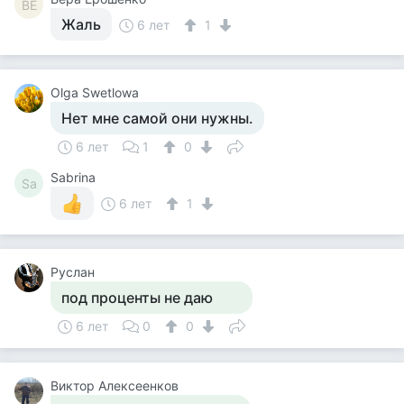
ВЕ
Жаль
6 лет
1
Olga Swetlowa
Нет мне самой они нужны.
6 лет
1
0
Sabrina
Sa
6 лет
1
Руслан
под проценты не даю
6 лет
0
0
Виктор Алексеенков