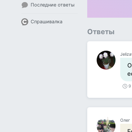
Последние ответы
Спрашивалка
Ответы
Jeliz
О
е
9
Олег
Е