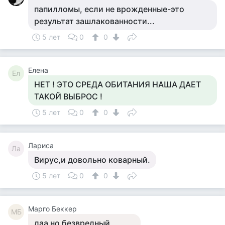
папилломы, если не врожденные-это
результат зашлакованности...
5 лет
0
0
Елена
Ел
НЕТ ! ЭТО СРЕДА ОБИТАНИЯ НАША ДАЕТ
ТАКОЙ ВЫБРОС !
5 лет
0
0
Лариса
Ла
Вирус,и довольно коварный.
5 лет
0
0
Mарго Беккер
MБ
даа но безвредный