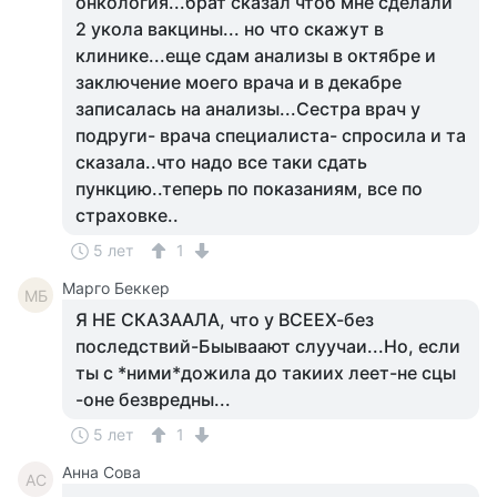
онкология...брат сказал чтоб мне сделали
2 укола вакцины... но что скажут в
клинике...еще сдам анализы в октябре и
заключение моего врача и в декабре
записалась на анализы...Сестра врач у
подруги- врача специалиста- спросила и та
сказала..что надо все таки сдать
пункцию..теперь по показаниям, все по
страховке..
5 лет
1
Mарго Беккер
MБ
Я НЕ СКАЗААЛА, что у ВСЕЕХ-без
последствий-Быываают слуучаи...Но, если
ты с *ними*дожила до такиих леет-не сцы
-оне безвредны...
5 лет
1
Анна Сова
АС