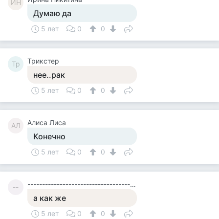
ИН
Думаю да
5 лет
0
0
Tpикcтep
Tp
нее..рак
5 лет
0
0
Алиса Лиса
АЛ
Конечно
5 лет
0
0
----------------------------------------
--
а как же
5 лет
0
0