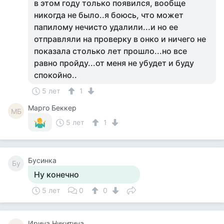
в этом году только появился, вообще
никогда не было..я боюсь, что может
папилому нечисто удалили...и но ее
отправляли на проверку в онко и ничего не
показала столько лет прошло...но все
равно пройду...от меня не убудет и буду
спокойно..
5 лет
1
Mарго Беккер
MБ
5 лет
1
Бусинка
Бу
Ну конечно
5 лет
0
0
Ирина Никитина