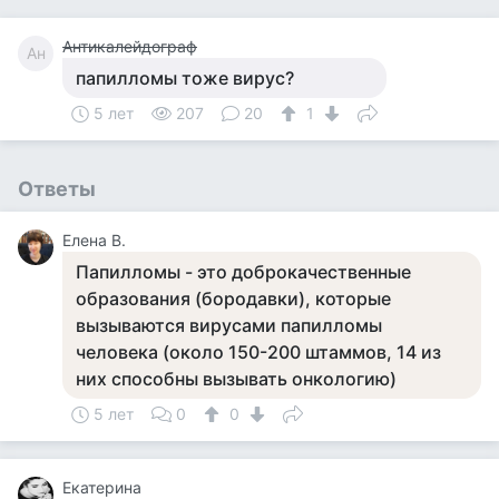
Антикалейдограф
Ан
папилломы тоже вирус?
5 лет
207
20
1
Ответы
Елена В.
Папилломы - это доброкачественные
образования (бородавки), которые
вызываются вирусами папилломы
человека (около 150-200 штаммов, 14 из
них способны вызывать онкологию)
5 лет
0
0
Екатерина