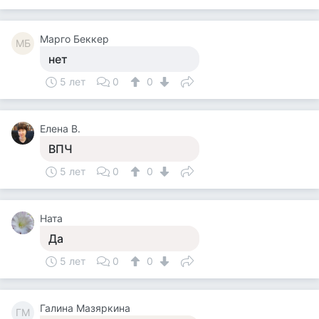
Mарго Беккер
MБ
нет
5 лет
0
0
Елена В.
ВПЧ
5 лет
0
0
Ната
Да
5 лет
0
0
Галина Мазяркина
ГМ