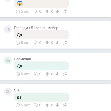
5 лет
0
0
Господин Дроссельмейер
ГД
Да
5 лет
0
0
Несмеяна
Не
Да
5 лет
0
0
С К.
СК
да
5 лет
0
0