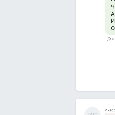
Ч
А
И
О
6
Инесс