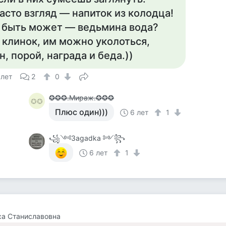
асто взгляд — напиток из колодца!
 быть может — ведьмина вода?
 клинок, им можно уколоться,
н, порой, награда и беда.))
 лет
2
0
✪✪✪.Мираж.✪✪✪
✪✪
Плюс один)))
6 лет
1
꧁༺Зagadka ༻꧂
6 лет
1
а Станиславовна