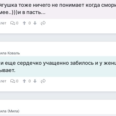
ягушка тоже ничего не понимает когда смори
мее..)))и в пасть...
 лет
0
0
ила Коваль
..и еще сердечко учащенно забилось и у жен
ывает.
 лет
0
0
ила (Мила)