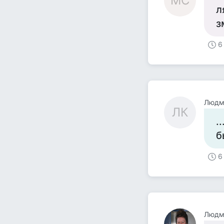
МС
л
з
6
Людм
ЛК
.
б
6
Людм