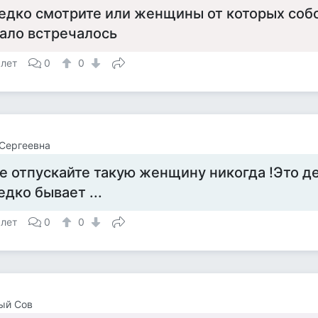
едко смотрите или женщины от которых соб
ало встречалось
 лет
0
0
Сергеевна
е отпускайте такую женщину никогда !Это д
едко бывает ...
 лет
0
0
ый Сов