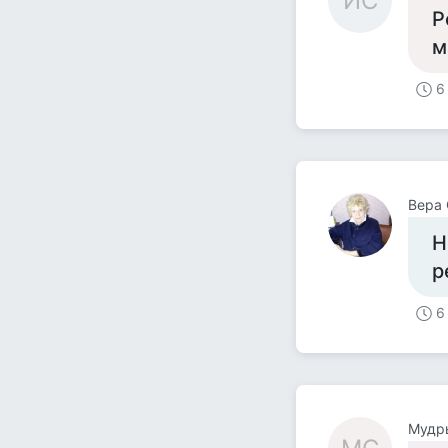
ИС
Р
м
6
Вера 
Н
р
6
Мудр