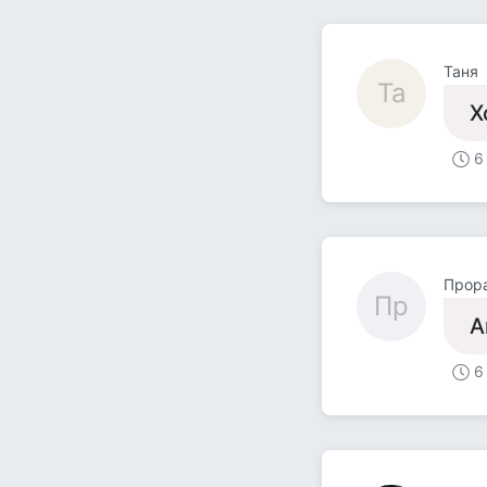
Таня
Та
Х
6
Прор
Пр
А
6