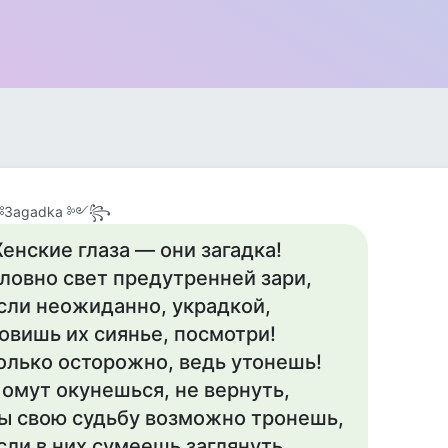
agadka ༻꧂
енские глаза — они загадка!
ловно свет предутренней зари,
сли неожиданно, украдкой,
овишь их сиянье, посмотри!
олько осторожно, ведь утонешь!
 омут окунешься, не вернуть,
ы свою судьбу возможно тронешь,
сли в них сумеешь заглянуть.