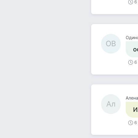
6
Один
ОВ
о
6
Ален
Ал
И
6