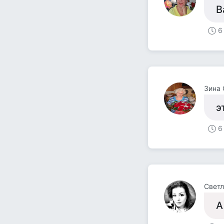
В
6
Зина 
э
6
Светл
А