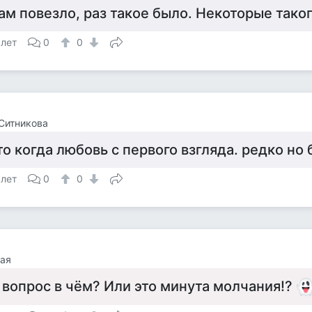
ам повезло, раз такое было. Некоторые таког
 лет
0
0
Ситникова
то когда любовь с первого взгляда. редко но 
 лет
0
0
ая
 вопрос в чём? Или это минута молчания!?