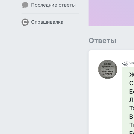
Последние ответы
Спрашивалка
Ответы
꧁༺З
Ж
С
Е
Л
Т
В
Т
Е