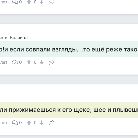
 лет
0
0
окая Волчица
о!и если совпали взгляды. ..то ещё реже тако
 лет
0
0
а
ли прижимаешься к его щеке, шее и плывеш
 лет
0
0