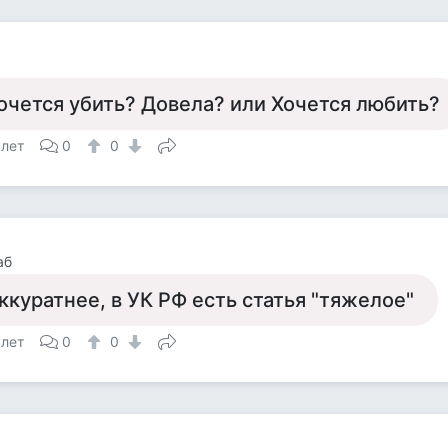
очется убить? Довела? или Хочется любить?
 лет
0
0
аб
ккуратнее, в УК РФ есть статья "тяжелое"
 лет
0
0