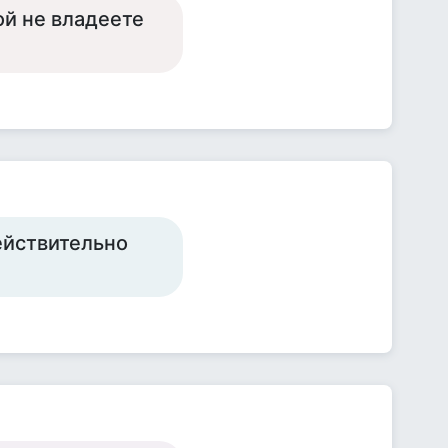
ой не владеете
ействительно