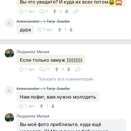
Вы что увидите? И куда их всех потом
7 лет
1
0
Алексанder ;-) Тигр-Зомби
А;
дура
7 лет
1
Людмила Милая
Если только замуж )))))))))
7 лет
11
0
Показать все комментарии
Алексанder ;-) Тигр-Зомби
А;
Нам пофиг, вам нужно молодеть
7 лет
1
Людмила Милая
Вы моё фото приблизьте, куда ещё