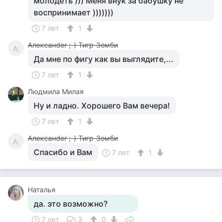
молодеть ))) Меня внук за бабушку не
воспринимает )))))))
7 лет
1
Алексанder ;-) Тигр-Зомби
А;
Да мне по фигу как вы выглядите,...
7 лет
1
Людмила Милая
Ну и ладно. Хорошего Вам вечера!
7 лет
1
Алексанder ;-) Тигр-Зомби
А;
Спасибо и Вам
7 лет
1
Наталья
да. это возможно?
7 лет
3
0