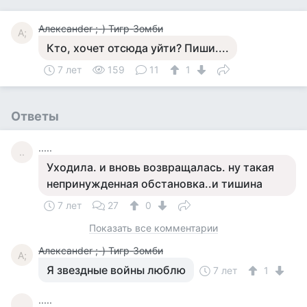
Алексанder ;-) Тигр-Зомби
А;
Кто, хочет отсюда уйти? Пиши....
7 лет
159
11
1
Ответы
.....
..
Уходила. и вновь возвращалась. ну такая
непринужденная обстановка..и тишина
7 лет
27
0
Показать все комментарии
Алексанder ;-) Тигр-Зомби
А;
Я звездные войны люблю
7 лет
1
.....
..