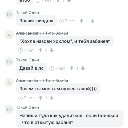
ё100
7 лет
1
Такой Один
ТО
Значит пиздеж
7 лет
1
Алексанder ;-) Тигр-Зомби
А;
"Хохла назови хохлом", и тебя забанеят
7 лет
1
Такой Один
ТО
Давай в лс
7 лет
1
Алексанder ;-) Тигр-Зомби
А;
Зачем ты мне там нужен такой))))
7 лет
1
Такой Один
ТО
Напиши туда как удалиться , если боишься
, что в откытую забанят