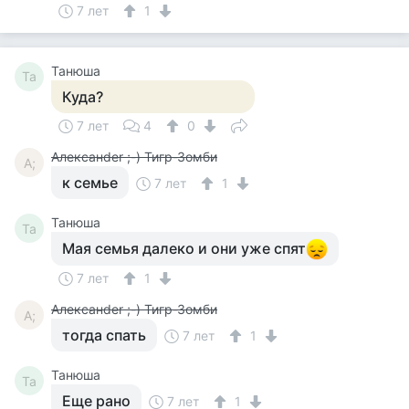
7 лет
1
Танюша
Та
Куда?
7 лет
4
0
Алексанder ;-) Тигр-Зомби
А;
к семье
7 лет
1
Танюша
Та
Мая семья далеко и они уже спят
7 лет
1
Алексанder ;-) Тигр-Зомби
А;
тогда спать
7 лет
1
Танюша
Та
Еще рано
7 лет
1