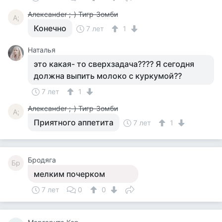
Алексанder ;-) Тигр-Зомби
А;
Конечно
7 лет
1
Наталья
это какая- то сверхзадача???? Я сегодня
должна выпить молоко с куркумой??
7 лет
1
Алексанder ;-) Тигр-Зомби
А;
Приятного аппетита
7 лет
1
Бродяга
Бр
мелким почерком
7 лет
0
0