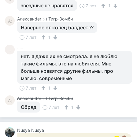
звездные не нравятся
7 лет
1
Алексанder ;-) Тигр-Зомби
А;
Наверное от колец балдеете?
7 лет
1
.....
..
нет. я даже их не смотрела. я не люблю
такие фильмы. это на любителя. Мне
больше нравятся другие фильмы. про
магию, современные
7 лет
1
Алексанder ;-) Тигр-Зомби
А;
Обряд
7 лет
1
Nusya Nusya