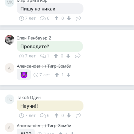
Маргарита Кор
МК
Пишу но никак
7 лет
0
0
Элен Ренбауэр Z
Проводите?
7 лет
1
0
Алексанder ;-) Тигр-Зомби
А;
7 лет
1
Такой Один
ТО
Научи!!
7 лет
6
0
Алексанder ;-) Тигр-Зомби
А;