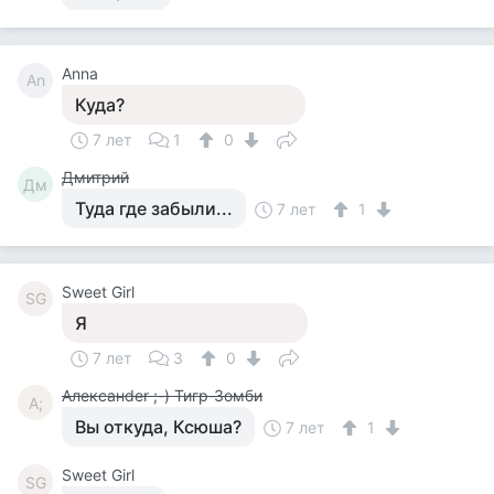
Anna
An
Куда?
7 лет
1
0
Дмитрий
Дм
Туда где забыли...
7 лет
1
Sweet Girl
SG
Я
7 лет
3
0
Алексанder ;-) Тигр-Зомби
А;
Вы откуда, Ксюша?
7 лет
1
Sweet Girl
SG