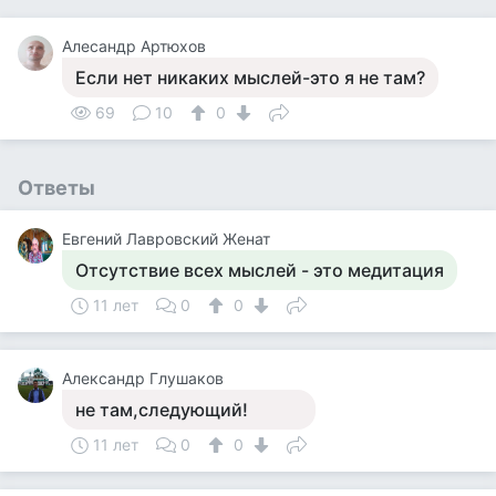
Алесандр Артюхов
Если нет никаких мыслей-это я не там?
69
10
0
Ответы
Евгений Лавровский Женат
Отсутствие всех мыслей - это медитация
11 лет
0
0
Александр Глушаков
не там,следующий!
11 лет
0
0