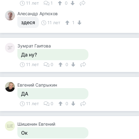
11 лет
1
0
Алесандр Артюхов
здеся
11 лет
1
Зумрат Гаитова
ЗГ
Да ну?
11 лет
0
0
Евгений Сапрыкин
ДА
11 лет
0
0
Шишенин Евгений
ШЕ
Ок