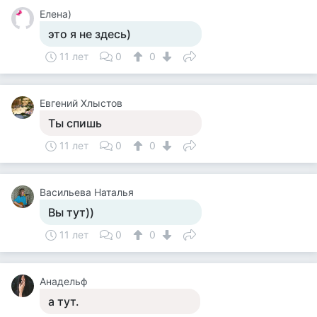
Елена)
это я не здесь)
11 лет
0
0
Евгений Хлыстов
Ты спишь
11 лет
0
0
Васильева Наталья
Вы тут))
11 лет
0
0
Анадельф
а тут.