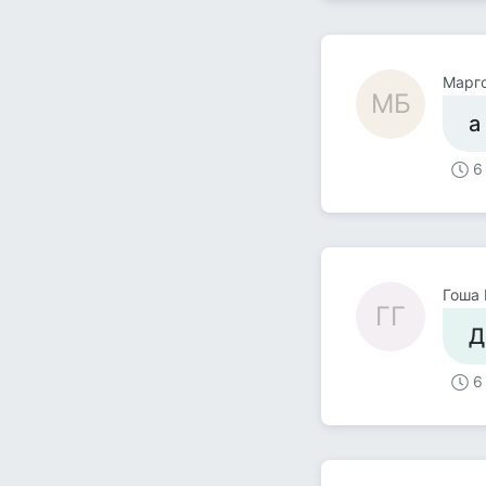
Mарг
MБ
а
6
Гоша 
ГГ
Д
6