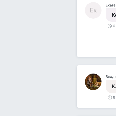
Екате
Ек
К
6
Влад
К
6