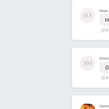
Иван 
ИЗ
Н
6
Ximer
XM
О
6
Светл