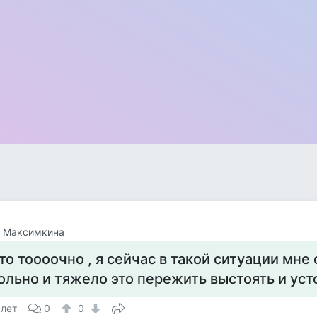
а Максимкина
то тоооочно , я сейчас в такой ситуации мн
ольно и тяжело это пережить выстоять и усто
 лет
0
0