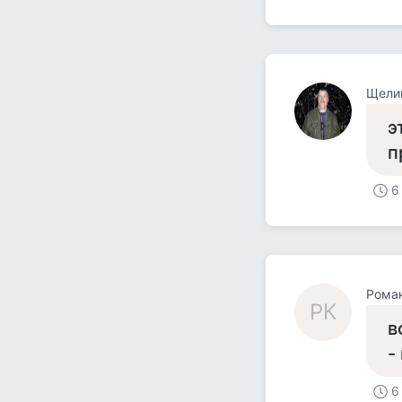
Щели
э
п
6
Рома
РК
в
-
6