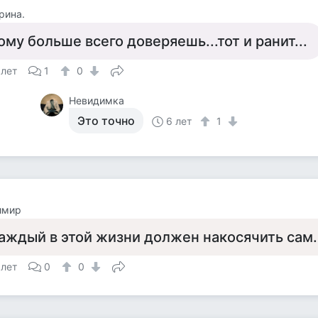
рина.
ому больше всего доверяешь...тот и ранит...
 лет
1
0
Невидимка
Это точно
6 лет
1
имир
аждый в этой жизни должен накосячить сам.
 лет
0
0