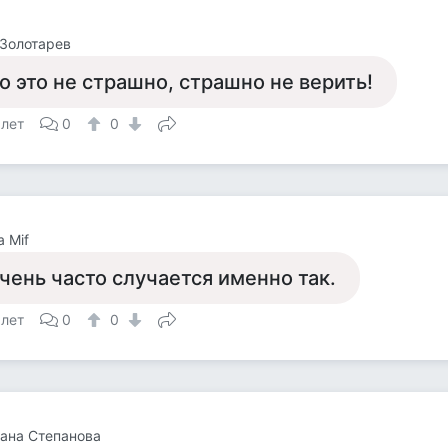
Золотарев
о это не страшно, страшно не верить!
 лет
0
0
a Mif
чень часто случается именно так.
 лет
0
0
ана Степанова