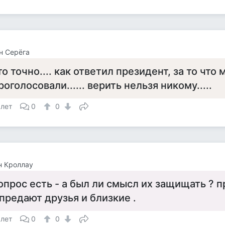
н Серёга
то точно.... как ответил президент, за то что 
роголосовали...... верить нельзя никому.....
 лет
0
0
н Кроллау
опрос есть - а был ли смысл их защищать ? п
 предают друзья и близкие .
 лет
0
0