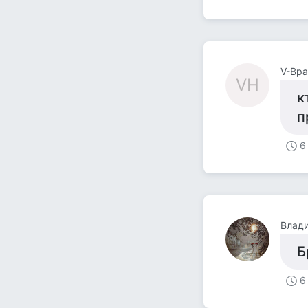
V-Вра
VН
к
п
6
Влад
Б
6