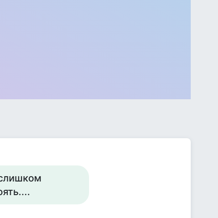
е слишком
ять....