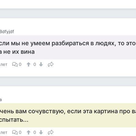
Bdfyjdf
сли мы не умеем разбираться в людях, то эт
 а не их вина
 лет
0
0
a
чень вам сочувствую, если эта картина про в
спытать...
 лет
0
0