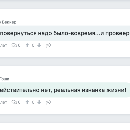
о Беккер
 повернуться надо было-вовремя...и провеери
 лет
0
0
Гоша
ействительно нет, реальная изнанка жизни!
 лет
0
0