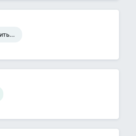
ть...