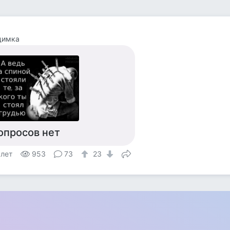
димка
опросов нет
 лет
953
73
23