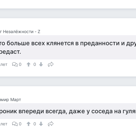
г Незалёжности - Z
то больше всех клянется в преданности и д
редаст.
 лет
0
0
имир Март
роник впереди всегда, даже у соседа на гуля
 лет
0
0