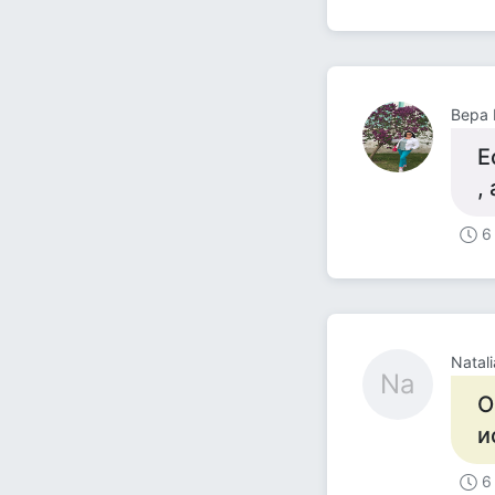
Вера 
Е
,
6
Natali
Na
О
и
6