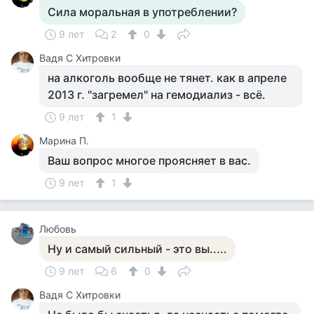
Сила моральная в употреблении?
9 лет
2
0
Вадя С Хитровки
на алкоголь вообще не тянет. как в апреле
2013 г. "загремел" на гемодиализ - всё.
9 лет
1
Марина П.
Ваш вопрос многое проясняет в вас.
9 лет
1
Любовь
Ну и самый сильный - это вы.....
9 лет
6
0
Вадя С Хитровки