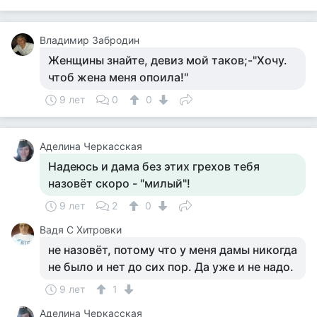
Владимир Забродин
Женщины знайте, девиз мой таков;-"Хочу.
чтоб жена меня опоила!"
9 лет
0
0
Аделина Черкасская
Надеюсь и дама без этих грехов тебя
назовёт скоро - "милый"!
9 лет
2
0
Вадя С Хитровки
не назовёт, потому что у меня дамы никогда
не было и нет до сих пор. Да уже и не надо.
9 лет
1
Аделина Черкасская