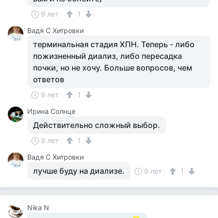
9 лет
1
Вадя С Хитровки
терминальная стадия ХПН. Теперь - либо
пожизненный диализ, либо пересадка
почки, но не хочу. Больше вопросов, чем
ответов
9 лет
1
Ирина Солнце
Действительно сложный выбор.
9 лет
1
Вадя С Хитровки
лучше буду на диализе.
9 лет
1
Nika N