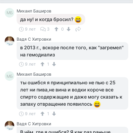
Михаил Баширов
МБ
да ну! и когда бросил?
9 лет
3
0
Вадя С Хитровки
в 2013 г., вскоре после того, как "загремел"
на гемодиализ
9 лет
1
Михаил Баширов
МБ
ты ошибся я принципиально не пью с 25
лет ни пива,не вина и водки короче все
спирто содержащие и даже могу сказать к
запаху отвращение появилось
9 лет
1
Вадя С Хитровки
В чём, где я ошибся? Я как раз раньше