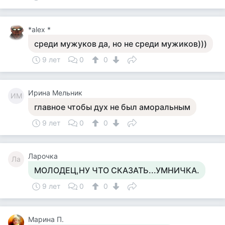
*alex *
среди мужуков да, но не среди мужиков)))
9 лет
0
0
Ирина Мельник
ИМ
главное чтобы дух не был аморальным
9 лет
0
0
Ларочка
Ла
МОЛОДЕЦ,НУ ЧТО СКАЗАТЬ...УМНИЧКА.
9 лет
0
0
Марина П.