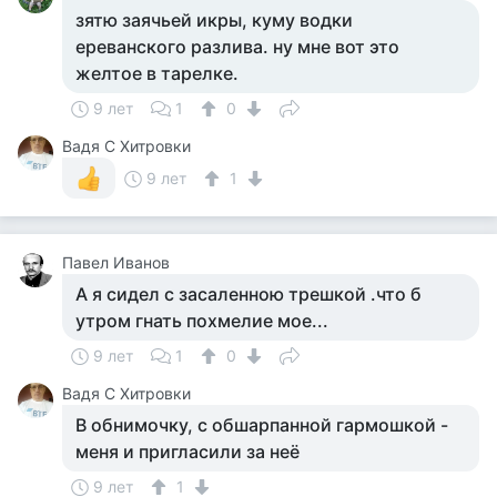
зятю заячьей икры, куму водки
ереванского разлива. ну мне вот это
желтое в тарелке.
9 лет
1
0
Вадя С Хитровки
9 лет
1
Павел Иванов
А я сидел с засаленною трешкой .что б
утром гнать похмелие мое...
9 лет
1
0
Вадя С Хитровки
В обнимочку, с обшарпанной гармошкой -
меня и пригласили за неё
9 лет
1