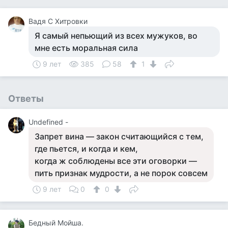
Вадя С Хитровки
Я самый непьющий из всех мужуков, во
мне есть моральная сила
9 лет
385
58
1
Ответы
Undefined -
Запрет вина — закон считающийся с тем,
где пьется, и когда и кем,
когда ж соблюдены все эти оговорки —
пить признак мудрости, а не порок совсем
9 лет
0
0
Бедный Мойша.