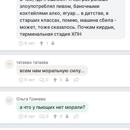
злоупотреблял пивом, баночными
коктейлями алко, ягуар... в детстве, в
старших классах, помню, машина сбила -
может, тоже сказалось. Почкам кирдык,
терминальная стадия ХПН
9 лет
1
татаева татаева
тт
всем нам моральную силу...
9 лет
0
0
Ольга Гринева
ОГ
а что у пьющих нет морали?
9 лет
0
0