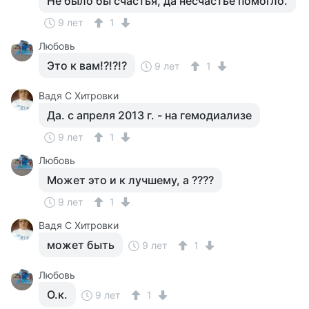
Не было бы счастья, да несчастье помогло.
9 лет
1
Любовь
Это к вам!?!?!?
9 лет
1
Вадя С Хитровки
Да. с апреля 2013 г. - на гемодиализе
9 лет
1
Любовь
Может это и к лучшему, а ????
9 лет
1
Вадя С Хитровки
может быть
9 лет
1
Любовь
О.к.
9 лет
1