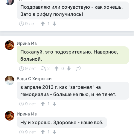
Поздравляю или сочувствую - как хочешь.
Зато в рифму получилось!
9 лет
1
Ирина Ив
Пожалуй, это подозрительно. Наверное,
больной.
9 лет
2
0
Вадя С Хитровки
в апреле 2013 г. как "загремел" на
гемодиализ - больше не пью, и не тянет.
9 лет
1
Ирина Ив
Ну и хорошо. Здоровье - наше всё.
9 лет
1