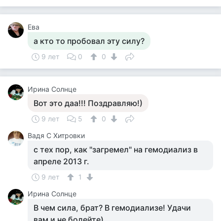
Ева
а кто то пробовал эту силу?
9 лет
0
0
Ирина Солнце
Вот это даа!!! Поздравляю!)
9 лет
5
0
Вадя С Хитровки
с тех пор, как "загремел" на гемодиализ в
апреле 2013 г.
9 лет
1
Ирина Солнце
В чем сила, брат? В гемодиализе! Удачи
вам и не болейте)