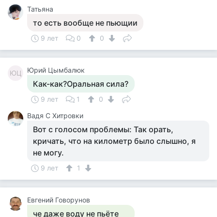
Татьяна
то есть вообще не пьющии
9 лет
0
0
Юрий Цымбалюк
ЮЦ
Как-как?Оральная сила?
9 лет
1
0
Вадя С Хитровки
Вот с голосом проблемы: Так орать,
кричать, что на километр было слышно, я
не могу.
9 лет
1
Евгений Говорунов
че даже воду не пьёте