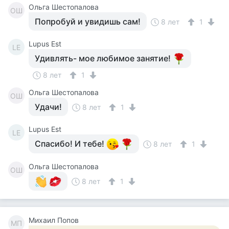
Ольга Шестопалова
ОШ
Попробуй и увидишь сам!
8 лет
1
Lupus Est
LE
Удивлять- мое любимое занятие!
8 лет
1
Ольга Шестопалова
ОШ
Удачи!
8 лет
1
Lupus Est
LE
Спасибо! И тебе!
8 лет
1
Ольга Шестопалова
ОШ
8 лет
1
Михаил Попов
МП