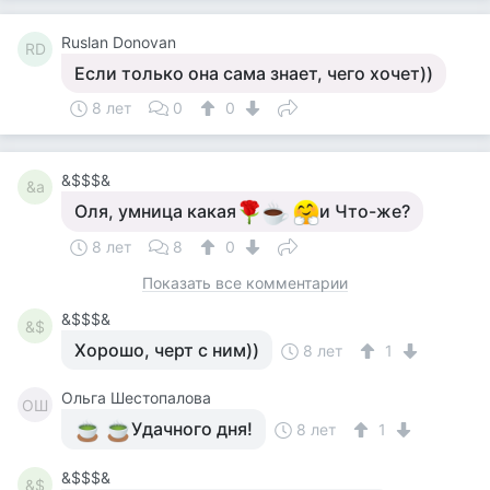
Ruslan Donovan
RD
Если только она сама знает, чего хочет))
8 лет
0
0
&$$$&
&a
Оля, умница какая
и Что-же?
8 лет
8
0
Показать все комментарии
&$$$&
&$
Хорошо, черт с ним))
8 лет
1
Ольга Шестопалова
ОШ
Удачного дня!
8 лет
1
&$$$&
&$