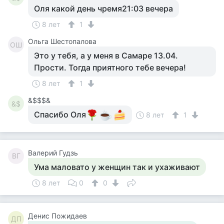
Оля какой день чремя21:03 вечера
8 лет
1
Ольга Шестопалова
ОШ
Это у тебя, а у меня в Самаре 13.04.
Прости. Тогда приятного тебе вечера!
8 лет
1
&$$$&
&$
Спасибо Оля
8 лет
1
Валерий Гудзь
ВГ
Ума маловато у женщин так и ухаживают
8 лет
0
0
Денис Пожидаев
ДП