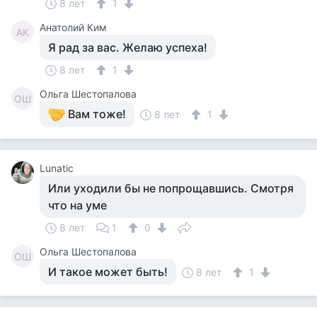
8 лет
1
Анатолий Ким
АК
Я рад за вас. Желаю успеха!
8 лет
1
Ольга Шестопалова
ОШ
Вам тоже!
8 лет
1
Lunatic
Или уходили бы не попрощавшись. Смотря
что на уме
8 лет
1
0
Ольга Шестопалова
ОШ
И такое может быть!
8 лет
1