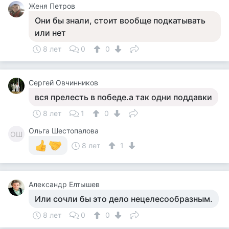
Женя Петров
Они бы знали, стоит вообще подкатывать
или нет
8 лет
0
0
Сергей Овчинников
вся прелесть в победе.а так одни поддавки
8 лет
1
0
Ольга Шестопалова
ОШ
8 лет
1
Александр Елтышев
Или сочли бы это дело нецелесообразным.
8 лет
0
0