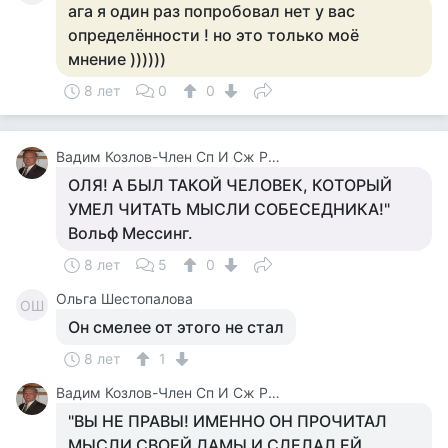
ага я один раз попробовал нет у вас
определённости ! но это только моё
мнение ))))))
8 лет
0
0
Вадим Козлов-Член Сп И Сж России.будут Вопросы -Звоните 8 926 571 18 95
ОЛЯ! А БЫЛ ТАКОЙ ЧЕЛОВЕК, КОТОРЫЙ
УМЕЛ ЧИТАТЬ МЫСЛИ СОБЕСЕДНИКА!"
Вольф Мессинг.
8 лет
5
0
Ольга Шестопалова
ОШ
Он смелее от этого не стал
8 лет
1
Вадим Козлов-Член Сп И Сж России.будут Вопросы -Звоните 8 926 571 18 95
"ВЫ НЕ ПРАВЫ! ИМЕННО ОН ПРОЧИТАЛ
МЫСЛИ СВОЕЙ ДАМЫ И СДЕЛАЛ ЕЙ