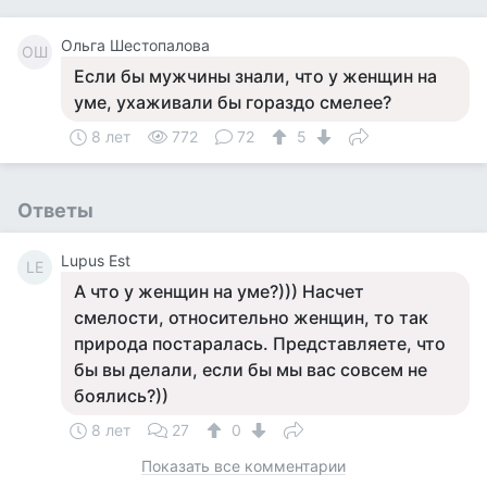
Ольга Шестопалова
ОШ
Если бы мужчины знали, что у женщин на
уме, ухаживали бы гораздо смелее?
8 лет
772
72
5
Ответы
Lupus Est
LE
А что у женщин на уме?))) Насчет
смелости, относительно женщин, то так
природа постаралась. Представляете, что
бы вы делали, если бы мы вас совсем не
боялись?))
8 лет
27
0
Показать все комментарии