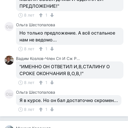
ПРЕДЛОЖЕНИЕ!"
8 лет
1
Ольга Шестопалова
ОШ
Но только предложение. А всё остальное
нам не ведомо...
8 лет
1
Вадим Козлов-Член Сп И Сж России.будут Вопросы -Звоните 8 926 571 18 95
"ИМЕННО ОН ОТВЕТИЛ И,В,СТАЛИНУ О
СРОКЕ ОКОНЧАНИЯ В,О,В,!"
8 лет
1
Ольга Шестопалова
ОШ
Я в курсе. Но он бал достаточно скромен...
8 лет
1