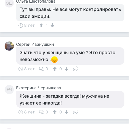
Ольга Шестопалова
ОШ
Тут вы правы. Не все могут контролировать
свои эмоции.
8 лет
1
Сергей Иванушкин
Знать что у женщины на уме ? Это просто
невозможно .
8 лет
0
0
Екатерина Чернышева
ЕЧ
Женщина - загадка всегда! мужчина не
узнает ее никогда!
8 лет
0
0