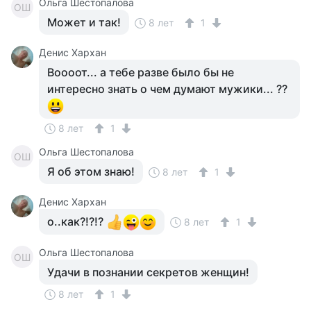
Ольга Шестопалова
ОШ
Может и так!
8 лет
1
Денис Хархан
Воооот... а тебе разве было бы не
интересно знать о чем думают мужики... ??
8 лет
1
Ольга Шестопалова
ОШ
Я об этом знаю!
8 лет
1
Денис Хархан
о..как?!?!?
8 лет
1
Ольга Шестопалова
ОШ
Удачи в познании секретов женщин!
8 лет
1