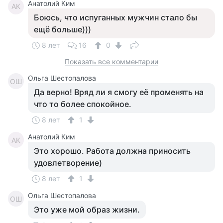
Анатолий Ким
АК
Боюсь, что испуганных мужчин стало бы
ещё больше)))
8 лет
16
0
Показать все комментарии
Ольга Шестопалова
ОШ
Да верно! Вряд ли я смогу её променять на
что то более спокойное.
8 лет
1
Анатолий Ким
АК
Это хорошо. Работа должна приносить
удовлетворение)
8 лет
1
Ольга Шестопалова
ОШ
Это уже мой образ жизни.