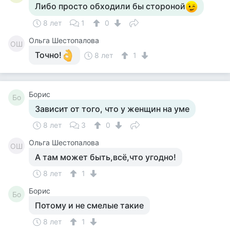
Либо просто обходили бы стороной
8 лет
1
0
Ольга Шестопалова
ОШ
Точно!
8 лет
1
Борис
Бо
Зависит от того, что у женщин на уме
8 лет
3
0
Ольга Шестопалова
ОШ
А там может быть,всё,что угодно!
8 лет
1
Борис
Бо
Потому и не смелые такие
8 лет
1