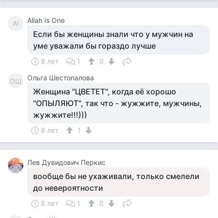
Allah Is One
AI
Если бы женщины знали что у мужчин на
уме уважали бы гораздо лучше
8 лет
1
0
Ольга Шестопалова
ОШ
Женщина "ЦВЕТЕТ", когда её хорошо
"ОПЫЛЯЮТ", так что - жужжите, мужчины,
жужжите!!!)))
8 лет
1
Лев Дувидович Перкис
вообще бы не ухаживали, только смелели
до невероятности
8 лет
1
0