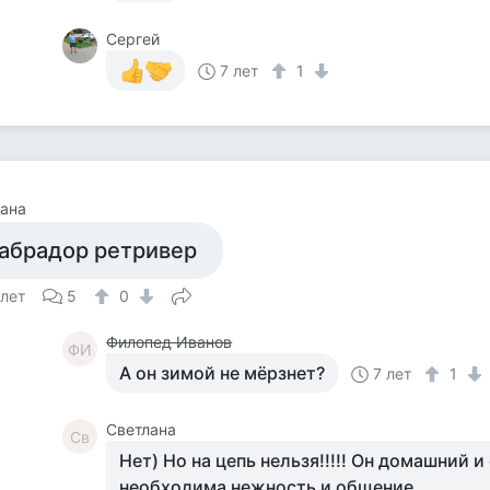
Сергей
7 лет
1
ана
абрадор ретривер
 лет
5
0
Филопед Иванов
ФИ
А он зимой не мёрзнет?
7 лет
1
Светлана
Св
Нет) Но на цепь нельзя!!!!! Он домашний 
необходима нежность и общение