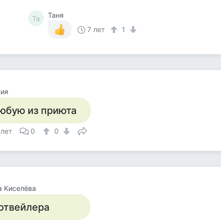
Таня
Та
7 лет
1
ния
юбую из приюта
 лет
0
0
а Киселёва
отвейлера