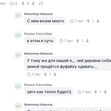
 лет
5
0
Филопед Иванов
ФИ
С ним возни много
7 лет
1
Ирина Киселёва
ИК
в этом и суть
7 лет
1
Филопед Иванов
ФИ
У тому же для нашей е,,, чей деревни соб
зимой придётся фуфайку одевать...
7 лет
1
Ирина Киселёва
ИК
зато как тепло будет))
7 лет
1
Филопед Иванов
ФИ