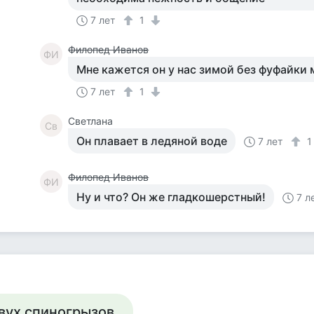
7 лет
1
Филопед Иванов
ФИ
Мне кажется он у нас зимой без фуфайки м
7 лет
1
Светлана
Св
Он плавает в ледяной воде
7 лет
Филопед Иванов
ФИ
Ну и что? Он же гладкошерстный!
7 л
вух спиногрызов