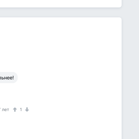
льнее!
7 лет
1