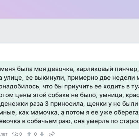
 меня была моя девочка, карликовый пинчер,
а улице, ее выкинули, примерно две недели 
онадобилось, что бы приучить ее ходить в ту
отом цены этой собаке не было, умница, кра
 денежки раза 3 приносила, щенки у не были
мные, как мамочка, а потом я ее уже оберега
евочка в собачьем раю, она умерла по старо
 лет
0
0