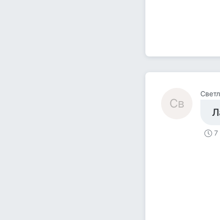
Светл
Св
Л
7