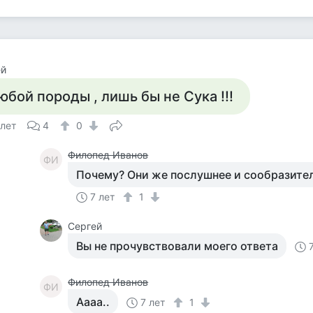
ей
юбой породы , лишь бы не Сука !!!
 лет
4
0
Филопед Иванов
ФИ
Почему? Они же послушнее и сообразите
7 лет
1
Сергей
Вы не прочувствовали моего ответа
Филопед Иванов
ФИ
Аааа..
7 лет
1