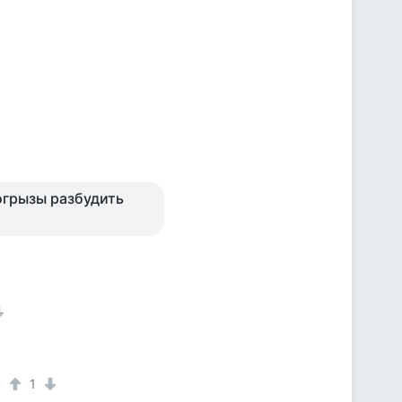
огрызы разбудить
1