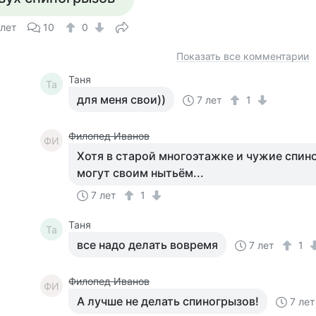
 лет
10
0
Показать все комментарии
Таня
Та
для меня свои))
7 лет
1
Филопед Иванов
ФИ
Хотя в старой многоэтажке и чужие спин
могут своим нытьём...
7 лет
1
Таня
Та
все надо делать вовремя
7 лет
1
Филопед Иванов
ФИ
А лучше не делать спиногрызов!
7 лет