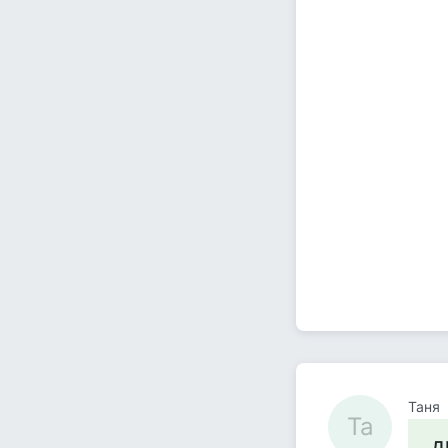
Таня
Та
д