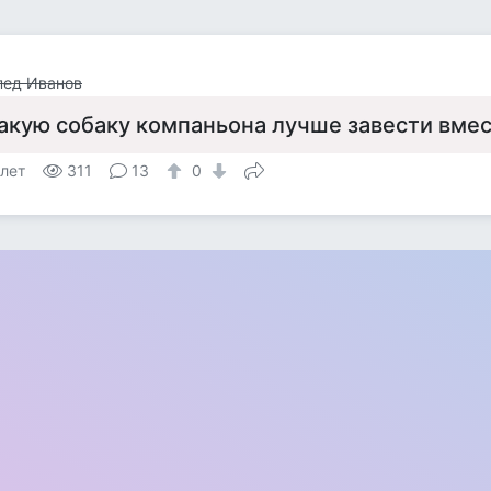
пед Иванов
акую собаку компаньона лучше завести вме
 лет
311
13
0