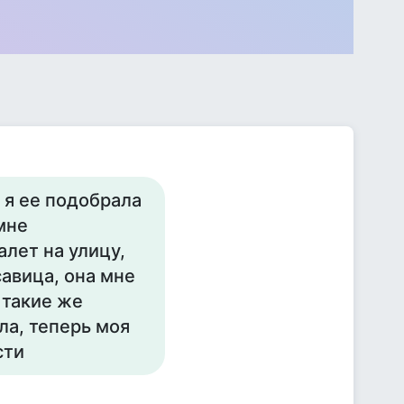
 я ее подобрала
мне
алет на улицу,
савица, она мне
 такие же
ла, теперь моя
сти