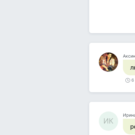
Акси
л
6
Ирин
ИК
р