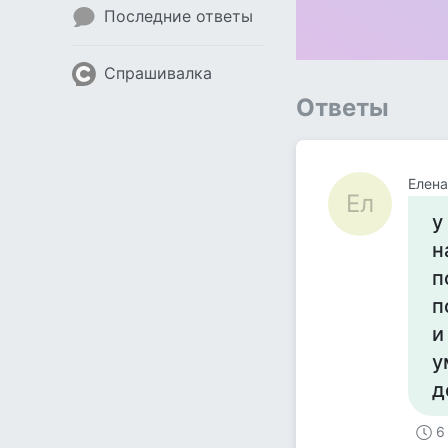
Последние ответы
Спрашивалка
Ответы
Елена
Ел
у
н
п
п
и
у
д
6