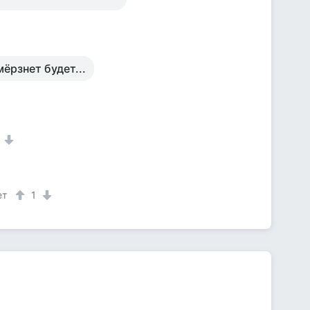
ёрзнет будет...
1
ет
1