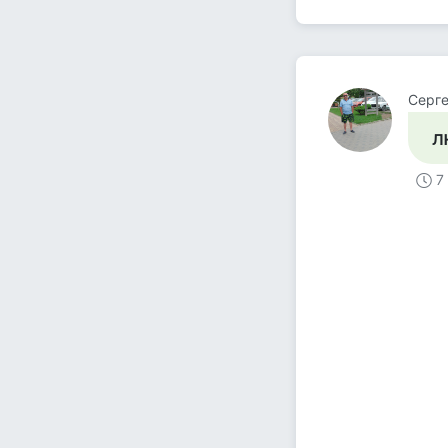
Серг
л
7