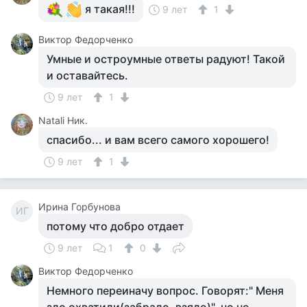
я такая!!!
9 лет
1
Виктор Федорченко
Умные и остроумные ответы радуют! Такой
и оставайтесь.
9 лет
1
Natali Ник.
спасибо... и вам всего самого хорошего!
9 лет
1
Ирина Горбунова
ИГ
потому что добро отдает
9 лет
1
0
Виктор Федорченко
Немного переиначу вопрос. Говорят:" Меня