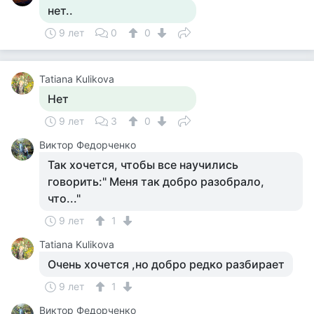
нет..
9 лет
0
0
Tatiana Kulikova
Нет
9 лет
3
0
Виктор Федорченко
Так хочется, чтобы все научились
говорить:" Меня так добро разобрало,
что..."
9 лет
1
Tatiana Kulikova
Очень хочется ,но добро редко разбирает
9 лет
1
Виктор Федорченко