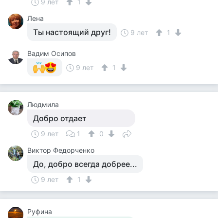
9 лет
1
Лена
Ты настоящий друг!
9 лет
1
Вадим Осипов
9 лет
1
Людмила
Добро отдает
9 лет
1
0
Виктор Федорченко
До, добро всегда добрее...
9 лет
1
Руфина