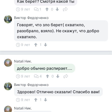
Как берет? Смотря какой ты
9 лет
1
0
Виктор Федорченко
Говорят, что зло берет( охватило,
разобрало, взяло). Не скажут, что добро
охватило.
9 лет
1
Natali Ник.
добро обычно распирает....
9 лет
4
0
Виктор Федорченко
Здорово! Отлично сказали! Спасибо вам!
9 лет
1
Natali Ник.