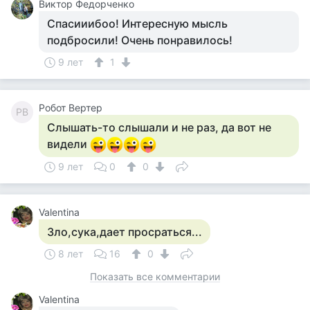
Виктор Федорченко
Спасииибоо! Интересную мысль
подбросили! Очень понравилось!
9 лет
1
Робот Вертер
РВ
Слышать-то слышали и не раз, да вот не
видели
9 лет
0
0
Valentina
Зло,сука,дает просраться...
8 лет
16
0
Показать все комментарии
Valentina