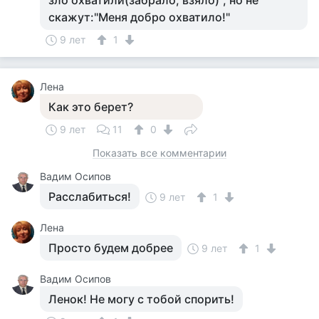
зло охватили(забрало, взяло)", но не
скажут:"Меня добро охватило!"
9 лет
1
Лена
Как это берет?
9 лет
11
0
Показать все комментарии
Вадим Осипов
Расслабиться!
9 лет
1
Лена
Просто будем добрее
9 лет
1
Вадим Осипов
Ленок! Не могу с тобой спорить!