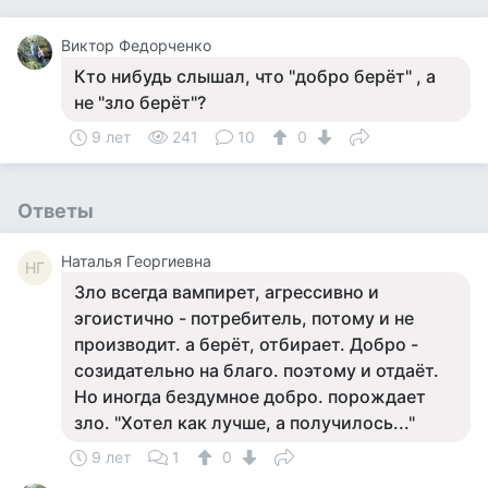
Виктор Федорченко
Кто нибудь слышал, что "добро берёт" , а
не "зло берёт"?
9 лет
241
10
0
Ответы
Наталья Георгиевна
НГ
Зло всегда вампирет, агрессивно и
эгоистично - потребитель, потому и не
производит. а берёт, отбирает. Добро -
созидательно на благо. поэтому и отдаёт.
Но иногда бездумное добро. порождает
зло. "Хотел как лучше, а получилось..."
9 лет
1
0