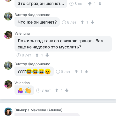
Это страх,он шепчет...
8 лет
1
Виктор Федорченко
Что же он шепчет?
8 лет
1
Valentina
Ложись под танк со связкою гранат...Вам
еще не надоело это мусолить?
8 лет
1
Виктор Федорченко
????
8 лет
1
Valentina
8 лет
1
Эльвира Макеева (Алиева)