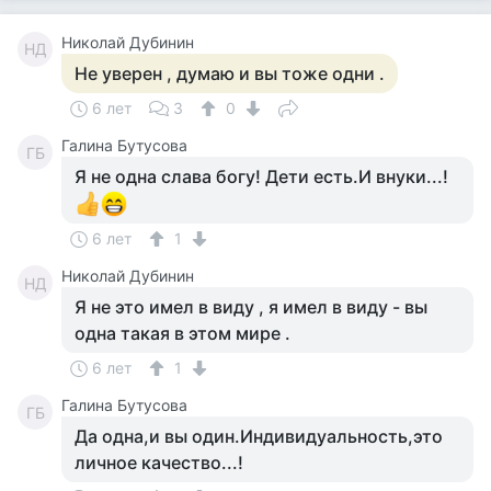
Николай Дубинин
НД
Не уверен , думаю и вы тоже одни .
6 лет
3
0
Галина Бутусова
ГБ
Я не одна слава богу! Дети есть.И внуки...!
6 лет
1
Николай Дубинин
НД
Я не это имел в виду , я имел в виду - вы
одна такая в этом мире .
6 лет
1
Галина Бутусова
ГБ
Да одна,и вы один.Индивидуальность,это
личное качество...!