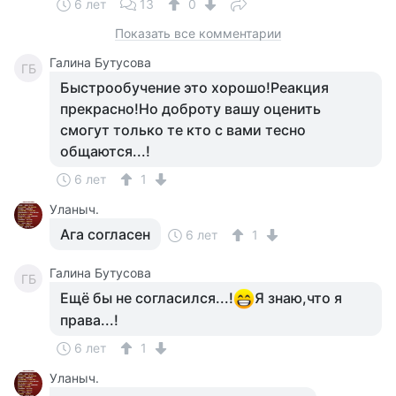
6 лет
13
0
Показать все комментарии
Галина Бутусова
ГБ
Быстрообучение это хорошо!Реакция
прекрасно!Но доброту вашу оценить
смогут только те кто с вами тесно
общаются...!
6 лет
1
Уланыч.
Ага согласен
6 лет
1
Галина Бутусова
ГБ
Ещё бы не согласился...!
Я знаю,что я
права...!
6 лет
1
Уланыч.