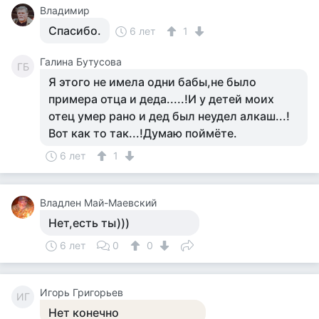
Владимир
Спасибо.
6 лет
1
Галина Бутусова
ГБ
Я этого не имела одни бабы,не было
примера отца и деда.....!И у детей моих
отец умер рано и дед был неудел алкаш...!
Вот как то так...!Думаю поймёте.
6 лет
1
Владлен Май-Маевский
Нет,есть ты)))
6 лет
0
0
Игорь Григорьев
ИГ
Нет конечно