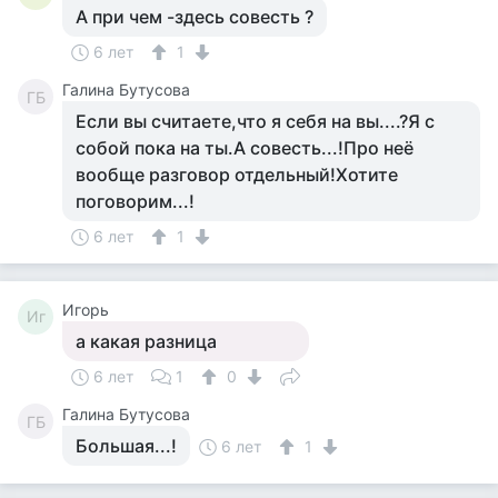
А при чем -здесь совесть ?
6 лет
1
Галина Бутусова
ГБ
Если вы считаете,что я себя на вы....?Я с
собой пока на ты.А совесть...!Про неё
вообще разговор отдельный!Хотите
поговорим...!
6 лет
1
Игорь
Иг
а какая разница
6 лет
1
0
Галина Бутусова
ГБ
Большая...!
6 лет
1