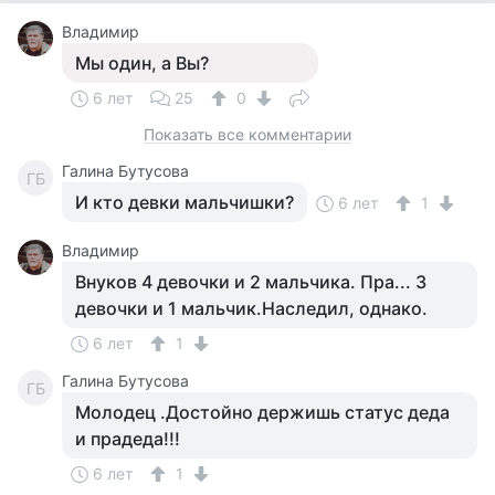
Владимир
Мы один, а Вы?
6 лет
25
0
Показать все комментарии
Галина Бутусова
ГБ
И кто девки мальчишки?
6 лет
1
Владимир
Внуков 4 девочки и 2 мальчика. Пра... 3
девочки и 1 мальчик.Наследил, однако.
6 лет
1
Галина Бутусова
ГБ
Молодец .Достойно держишь статус деда
и прадеда!!!
6 лет
1