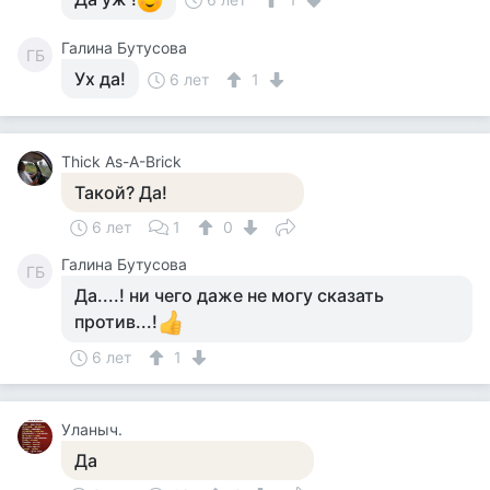
Галина Бутусова
ГБ
Ух да!
6 лет
1
Thick As-A-Brick
Такой? Да!
6 лет
1
0
Галина Бутусова
ГБ
Да....! ни чего даже не могу сказать
против...!
6 лет
1
Уланыч.
Да