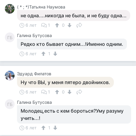
( * ; *)Татьяна Наумова
не одна....никогда не была, и не буду одна...
6 лет
1
0
Галина Бутусова
ГБ
Редко кто бывает одним...!Именно одним.
6 лет
1
Эдуард Филатов
Ну что ВЫ, у меня пятеро двойников.
6 лет
1
0
Галина Бутусова
ГБ
Молодец,есть с кем бороться?Уму разуму
учить...!
6 лет
1