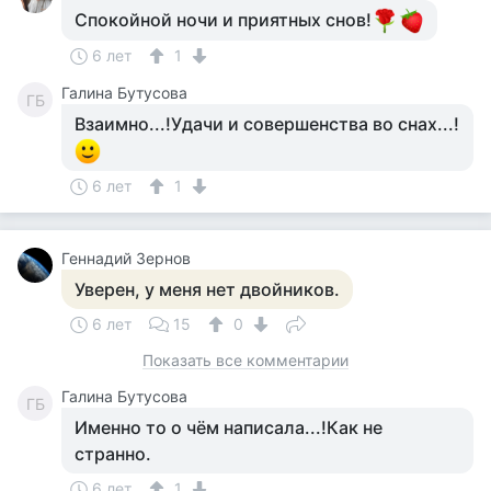
Спокойной ночи и приятных снов!
6 лет
1
Галина Бутусова
ГБ
Взаимно...!Удачи и совершенства во снах...!
6 лет
1
Геннадий Зернов
Уверен, у меня нет двойников.
6 лет
15
0
Показать все комментарии
Галина Бутусова
ГБ
Именно то о чём написала...!Как не
странно.
6 лет
1