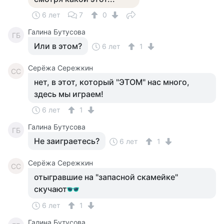
6 лет
7
0
Галина Бутусова
ГБ
Или в этом?
6 лет
1
Серёжа Сережкин
СС
нет, в этот, который "ЭТОМ" нас много,
здесь мы играем!
6 лет
1
Галина Бутусова
ГБ
Не заиграетесь?
6 лет
1
Серёжа Сережкин
СС
отыгравшие на "запасной скамейке"
скучают
6 лет
1
Галина Бутусова