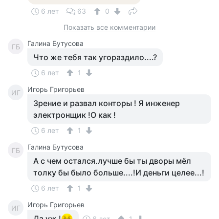
6 лет
63
0
Показать все комментарии
Галина Бутусова
ГБ
Что же тебя так угораздило....?
6 лет
1
Игорь Григорьев
ИГ
Зрение и развал конторы ! Я инженер
электронщик !О как !
6 лет
1
Галина Бутусова
ГБ
А с чем остался.лучше бы ты дворы мёл
толку бы было больше....!И деньги целее...!
6 лет
1
Игорь Григорьев
ИГ
Да уж !
6 лет
1