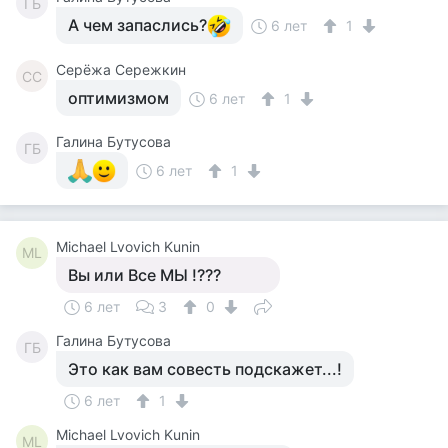
ГБ
А чем запаслись?
6 лет
1
Серёжа Сережкин
СС
оптимизмом
6 лет
1
Галина Бутусова
ГБ
6 лет
1
Michael Lvovich Kunin
ML
Вы или Все МЫ !???
6 лет
3
0
Галина Бутусова
ГБ
Это как вам совесть подскажет...!
6 лет
1
Michael Lvovich Kunin
ML