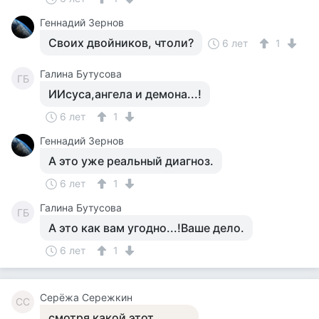
Геннадий Зернов
Своих двойников, чтоли?
6 лет
1
Галина Бутусова
ГБ
ИИсуса,ангела и демона...!
6 лет
1
Геннадий Зернов
А это уже реальный диагноз.
6 лет
1
Галина Бутусова
ГБ
А это как вам угодно...!Ваше дело.
6 лет
1
Серёжа Сережкин
СС
смотря какой этот...