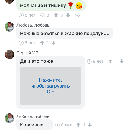
молчание и тишину
8 лет
3
0
Любовь..любовь!
Нежные объятья и жаркие поцелуи....
8 лет
1
Сергей V Z
Да и это тоже
8 лет
1
Нажмите,
чтобы загрузить
GIF
Любовь..любовь!
Красивые....
8 лет
1