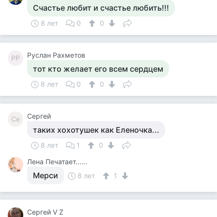
Счастье любит и счастье любить!!!
8 лет
0
0
Руслан Рахметов
РР
тот кто желает его всем сердцем
8 лет
0
0
Сергей
Се
таких хохотушек как Еленочка...
8 лет
1
0
Лена Печатает......
Мерси
8 лет
1
Сергей V Z