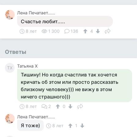
Лена Печатает......
Счастье любит.....
8 лет
1 300
136
4
Ответы
Татьяна Х
ТХ
Тишину! Но когда счастлив так хочется
кричать об этом или просто рассказать
близкому человеку))) не вижу в этом
ничего страшного)))
8 лет
2
0
Лена Печатает......
Я тоже)
8 лет
1