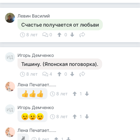
Левин Василий
Счастье получается от любьви
8 лет
0
0
Игорь Демченко
ИД
Тишину. (Японская поговорка).
8 лет
4
0
Лена Печатает......
8 лет
1
Игорь Демченко
ИД
8 лет
1
Лена Печатает......
✌
8 лет
1