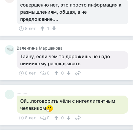
совершенно нет, это просто информация к
размышлениям, общая, а не
предложение....
8 лет
1
Валентина Маршакова
ВМ
Тайну, если чем то дорожишь не надо
ниииикому рассказывать
8 лет
0
0
.........
..
Ой...поговорить чёли с интеллигентным
челавиком
8 лет
0
0