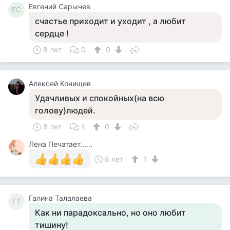
Евгений Сарычев
ЕС
счастье приходит и уходит , а любит
сердце !
8 лет
0
0
Алексей Конищев
Удачливых и спокойных(на всю
голову)людей.
8 лет
1
0
Лена Печатает......
8 лет
1
Галина Талалаева
ГТ
Как ни парадоксально, но оно любит
тишину!