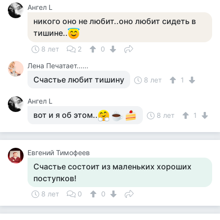
Ангел L
никого оно не любит..оно любит сидеть в
тишине..
8 лет
2
0
Лена Печатает......
Счастье любит тишину
8 лет
1
Ангел L
вот и я об этом..
8 лет
1
Евгений Тимофеев
Счастье состоит из маленьких хороших
поступков!
8 лет
0
0