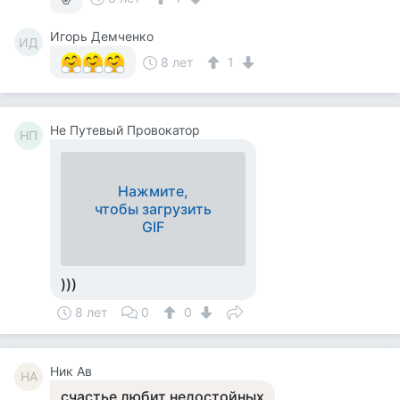
Игорь Демченко
ИД
8 лет
1
Не Путевый Провокатор
НП
Нажмите,
чтобы загрузить
GIF
)))
8 лет
0
0
Ник Ав
НА
счастье любит недостойных