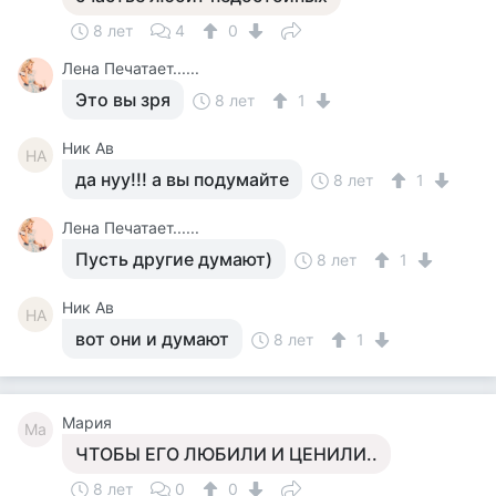
8 лет
4
0
Лена Печатает......
Это вы зря
8 лет
1
Ник Ав
НА
да нуу!!! а вы подумайте
8 лет
1
Лена Печатает......
Пусть другие думают)
8 лет
1
Ник Ав
НА
вот они и думают
8 лет
1
Мария
Ма
ЧТОБЫ ЕГО ЛЮБИЛИ И ЦЕНИЛИ..
8 лет
0
0