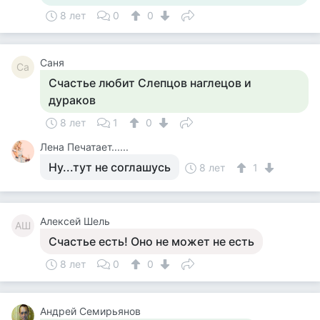
8 лет
0
0
Саня
Са
Счастье любит Слепцов наглецов и
дураков
8 лет
1
0
Лена Печатает......
Ну...тут не соглашусь
8 лет
1
Алексей Шель
АШ
Счастье есть! Оно не может не есть
8 лет
0
0
Андрей Семирьянов