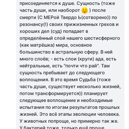
присоединяется к душе. Сущность (тоже
часть души, или наоборот
) после
смерти (С МЕРой Твердо Ь(сотворено)) по
резонансу(!) своих прижизненных грехов и
хороших дел (суд) попадает в
определённый слой нашего шестисферного
(как матрёшка) мира, основное
большинство в астральную сферу. В ней
много слоёв; - есть слои (круги) ада, есть
нейтральные, есть "почти что рай". Там
сущность пребывает до следующего
воплощения. В это время Судьба (тоже
часть души, существует несколько жизней,
потом трансформируется)) планирует
следующее воплощение и необходимые
испытания по итогам результатов прошлых
жизней. Это всё этапы эволюции человека.
У животных попроще, но примерно так же.
У бактерий тоже, только ещё проще.