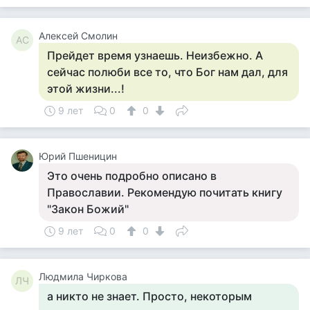
Алексей Смолин
АС
Прейдет время узнаешь. Неизбежно. А
сейчас полюби все то, что Бог нам дал, для
этой жизни...!
9 лет
0
0
Юрий Пшеницин
Это очень подробно описано в
Православии. Рекомендую почитать книгу
"Закон Божий"
9 лет
0
0
Людмила Чиркова
ЛЧ
а никто не знает. Просто, некоторым