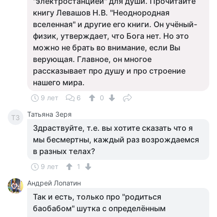
"электростанцией" для души. Прочитайте
книгу Левашов Н.В. "Неоднородная
вселенная" и другие его книги. Он учёный-
физик, утверждает, что Бога нет. Но это
можно не брать во внимание, если Вы
верующая. Главное, он многое
рассказывает про душу и про строение
нашего мира.
9 лет
6
0
Татьяна Зеря
ТЗ
Здраствуйте, т.е. вы хотите сказать что я
мы бесмертны, каждый раз возрождаемся
в разных телах?
9 лет
1
Андрей Лопатин
Так и есть, только про "родиться
баобабом" шутка с определённым