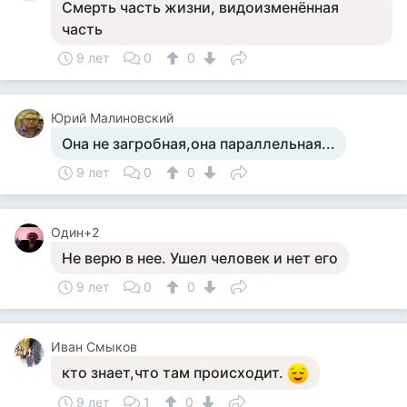
Смерть часть жизни, видоизменённая
часть
9 лет
0
0
Юрий Малиновский
Она не загробная,она параллельная...
9 лет
0
0
Один+2
Не верю в нее. Ушел человек и нет его
9 лет
0
0
Иван Смыков
кто знает,что там происходит.
9 лет
1
0