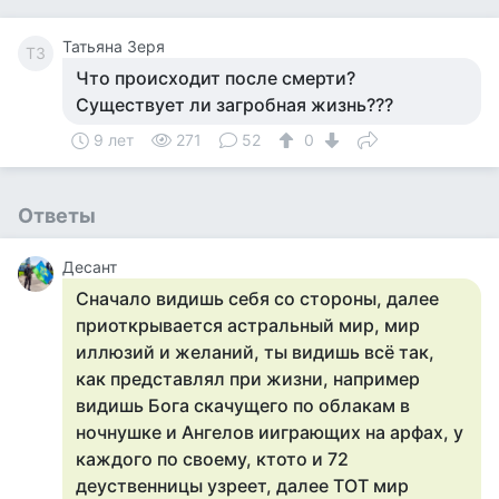
Татьяна Зеря
ТЗ
Что происходит после смерти?
Существует ли загробная жизнь???
9 лет
271
52
0
Ответы
Десант
Сначало видишь себя со стороны, далее
приоткрывается астральный мир, мир
иллюзий и желаний, ты видишь всё так,
как представлял при жизни, например
видишь Бога скачущего по облакам в
ночнушке и Ангелов ииграющих на арфах, у
каждого по своему, ктото и 72
деуственницы узреет, далее ТОТ мир