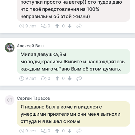
поступки просто на ветер)) сто пудов даю
что твоё предстовления на 100%
неправильны об этой жизни)
9 лет
0
0
Алексей Balu
Милая девушка,Вы
молоды,красивы.Живите и наслаждайтесь
каждым мигом.Рано Вым об этом думать.
9 лет
0
0
Сергей Тарасов
СТ
Я недавно был в коме и виделся с
умершими приятелями они меня выгноли
оттуда и я вышел с комы
9 лет
0
0