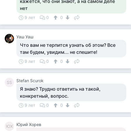
кажется, что они знают, а на самом деле
нет
9 лет
0
0
Уаш Уаш
Что вам не терпится узнать об этом? Все
там будем, увидим... не спешите!
9 лет
0
0
Stefan Scurok
SS
Я знаю? Трудно ответить на такой,
конкретный, вопрос.
9 лет
0
0
Юрий Хорев
ЮХ