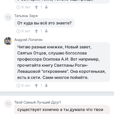
9 лет
1
Татьяна Зеря
ТЗ
От куда вы всё это знаете?
9 лет
1
Андрей Лопатин
Читаю разные книжки, Новый завет,
Святых Отцов, слушаю богослова
профессора Осипова А.И. Вот например,
прочитайте книгу Светланы Роган-
Левашовой "откровение". Она коротенькая,
есть в сети. Сами многое поймёте.
9 лет
1
Твой Самый Лучший Друг!
ТС
существует конечно а ты думала что твои