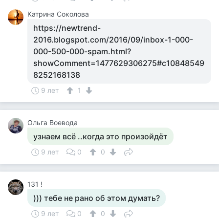
Катрина Соколова
https://newtrend-
2016.blogspot.com/2016/09/inbox-1-000-
000-500-000-spam.html?
showComment=1477629306275#c10848549
8252168138
9 лет
1
Ольга Воевода
узнаем всё ..когда это произойдёт
9 лет
0
0
131 !
))) тебе не рано об этом думать?
9 лет
0
0