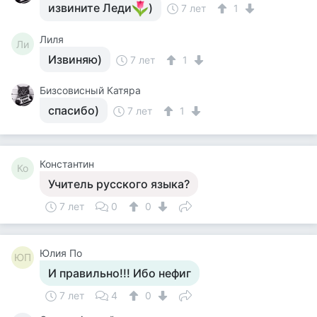
извините Леди
)
7 лет
1
Лиля
Ли
Извиняю)
7 лет
1
Бизсовисный Катяра
спасибо)
7 лет
1
Константин
Ко
Учитель русского языка?
7 лет
0
0
Юлия По
ЮП
И правильно!!! Ибо нефиг
7 лет
4
0