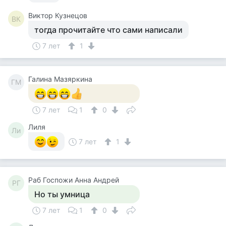
Виктор Кузнецов
ВК
тогда прочитайте что сами написали
7 лет
1
Галина Мазяркина
ГМ
7 лет
1
0
Лиля
Ли
7 лет
1
Раб Госпожи Анна Андрей
РГ
Но ты умница
7 лет
1
0