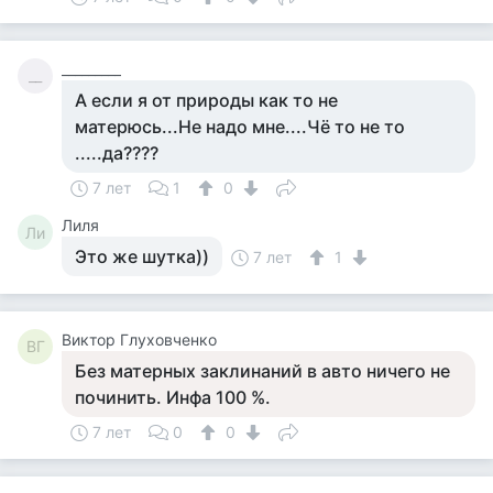
_________
__
А если я от природы как то не
матерюсь...Не надо мне....Чё то не то
.....да????
7 лет
1
0
Лиля
Ли
Это же шутка))
7 лет
1
Виктор Глуховченко
ВГ
Без матерных заклинаний в авто ничего не
починить. Инфа 100 %.
7 лет
0
0