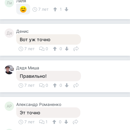
Лиля
Ли
7 лет
1
Денис
Де
Вот уж точно
7 лет
0
0
Дядя Миша
Правильно!
7 лет
0
0
Александр Романенко
АР
Эт точно
7 лет
1
0