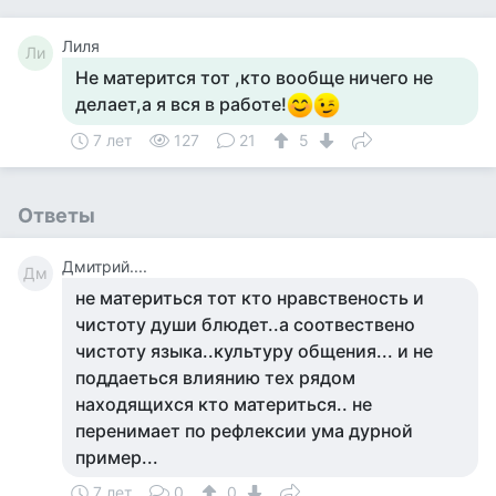
Лиля
Ли
Не матерится тот ,кто вообще ничего не
делает,а я вся в работе!
7 лет
127
21
5
Ответы
Дмитрий....
Дм
не материться тот кто нравственость и
чистоту души блюдет..а соотвествено
чистоту языка..культуру общения... и не
поддаеться влиянию тех рядом
находящихся кто материться.. не
перенимает по рефлексии ума дурной
пример...
7 лет
0
0