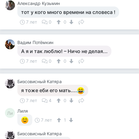
Aлександр Кузьмин
тот у кого много времени на словеса !
7 лет
0
0
Вадим Потёмкин
А я и так люблю! – Ничо не делая...
7 лет
0
0
Бизсовисный Катяра
я тоже еби его мать....
7 лет
4
0
Лиля
Ли
7 лет
1
Бизсовисный Катяра