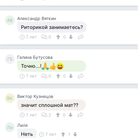
Александр Вяткин
АВ
Риторикой занимаетесь?
7 лет
0
0
Галина Бутусова
ГБ
Точно...!
7 лет
0
0
Виктор Кузнецов
ВК
значит сплошной мат??
7 лет
2
0
Лиля
Ли
Неть
7 лет
1