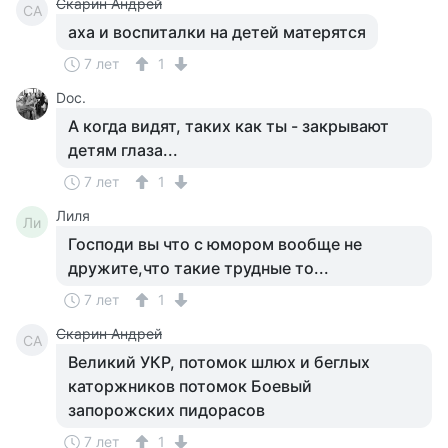
Скарин Андрей
СА
аха и воспиталки на детей матерятся
7 лет
1
Doc.
А когда видят, таких как ты - закрывают
детям глаза...
7 лет
1
Лиля
Ли
Господи вы что с юмором вообще не
дружите,что такие трудные то...
7 лет
1
Скарин Андрей
СА
Великий УКР, потомок шлюх и беглых
каторжников потомок Боевый
запорожских пидорасов
7 лет
1