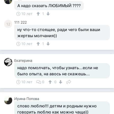
А надо сказать ЛЮБИМЫЙ ????
10 лет
1
111 222
12
ну что-то стоящее, ради чего были ваши
жертвы молчания))
10 лет
1
Екатерина
надо помолчать, чтобы узнать...если не
было опыта, на авось не скажешь...
10 лет
0
0
Ирина Попова
слово люблю!!! детям и родным нужно
говорить люблю как можно чаще))