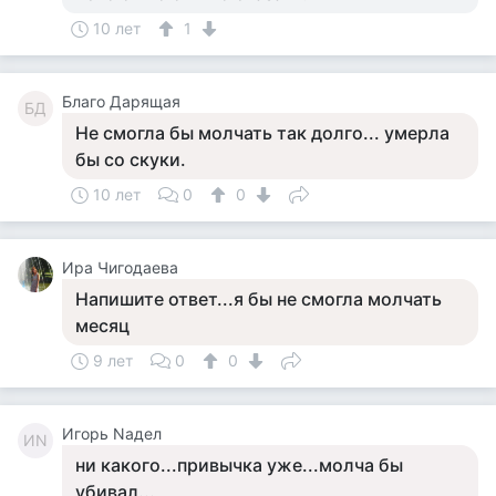
10 лет
1
Благо Дарящая
БД
Не смогла бы молчать так долго... умерла
бы со скуки.
10 лет
0
0
Ира Чигодаева
Напишите ответ...я бы не смогла молчать
месяц
9 лет
0
0
Игорь Nадел
ИN
ни какого...привычка уже...молча бы
убивал...