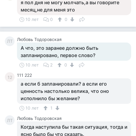
я пол дня не могу молчать,а вы говорите
месяц,не для меня это
10 лет
0
0
Любовь Тодоровская
ЛТ
А что, это заранее должно быть
запланировано, первое слово?
10 лет
2
0
111 222
12
а если б запланировали? а если его
ценность настолько велика, что оно
исполнило бы желание?
10 лет
1
Любовь Тодоровская
ЛТ
Когда наступила бы такая ситуация, тогда и
ясно было бы что сказать.