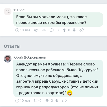
111 222
12
Если бы вы молчали месяц, то какое
первое слово потом бы произнесли?
10 лет
394
68
0
Ответы
Юрий Добронравов
Анекдот времен Хрущева: "Первое слово
произнесенное ребенком, было "Кукуруза".
Отец почему-то не обрадовался, а
запретил впредь бабушке ставить детский
горшок под репродуктором (кто не помнит
- радиоточка в квартире)"
10 лет
0
0