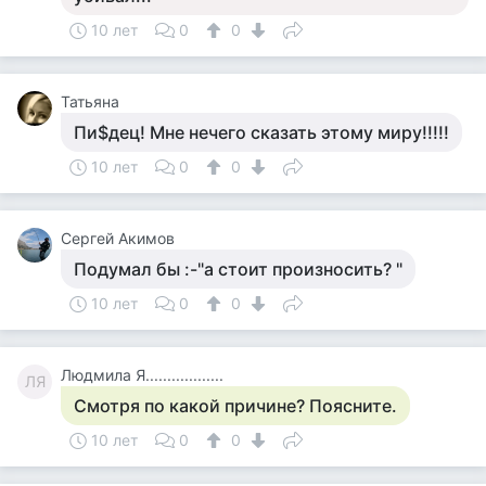
10 лет
0
0
Татьяна
Пи$дец! Мне нечего сказать этому миру!!!!!
10 лет
0
0
Сергей Акимов
Подумал бы :-"а стоит произносить? "
10 лет
0
0
Людмила Я..................
ЛЯ
Смотря по какой причине? Поясните.
10 лет
0
0