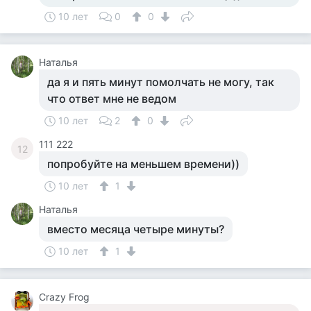
10 лет
0
0
Наталья
да я и пять минут помолчать не могу, так
что ответ мне не ведом
10 лет
2
0
111 222
12
попробуйте на меньшем времени))
10 лет
1
Наталья
вместо месяца четыре минуты?
10 лет
1
Crazy Frog