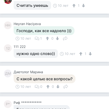
Считать умеешь
10 лет
1
Heyran Haciyeva
HH
Господи, как все надоело )))
10 лет
1
0
111 222
12
нужно одно слово))
10 лет
1
Диетолог Марина
ДМ
С какой целью все вопросы?
10 лет
0
0
Риф ************
Р*