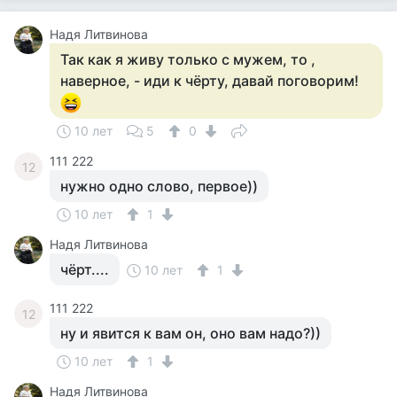
Надя Литвинова
Так как я живу только с мужем, то ,
наверное, - иди к чёрту, давай поговорим!
10 лет
5
0
111 222
12
нужно одно слово, первое))
10 лет
1
Надя Литвинова
чёрт....
10 лет
1
111 222
12
ну и явится к вам он, оно вам надо?))
10 лет
1
Надя Литвинова