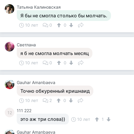
Татьяна Калиновская
Я бы не смогла столько бы молчать.
10 лет
0
0
Cветлана
я б не смогла молчать месяц
10 лет
0
0
Gauhar Amanbaeva
Точно обкуренный кришнаид
10 лет
2
0
111 222
12
это аж три слова))
10 лет
1
Gauhar Amanbaeva