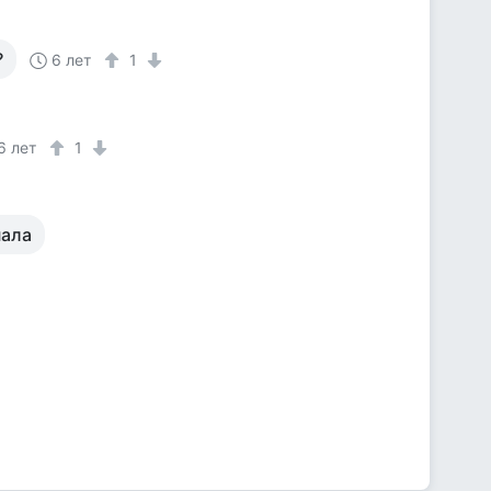
?
6 лет
1
6 лет
1
нала