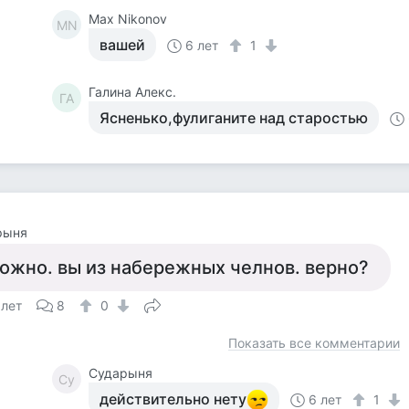
Max Nikonov
MN
вашей
6 лет
1
Галина Алекс.
ГА
Ясненько,фулиганите над старостью
рыня
ожно. вы из набережных челнов. верно?
 лет
8
0
Показать все комментарии
Сударыня
Су
действительно нету
6 лет
1