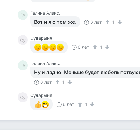
Галина Алекс.
ГА
Вот и я о том же.
6 лет
1
Сударыня
Су
6 лет
1
Галина Алекс.
ГА
Ну и ладно. Меньше будет любопытству
6 лет
1
Сударыня
Су
6 лет
1