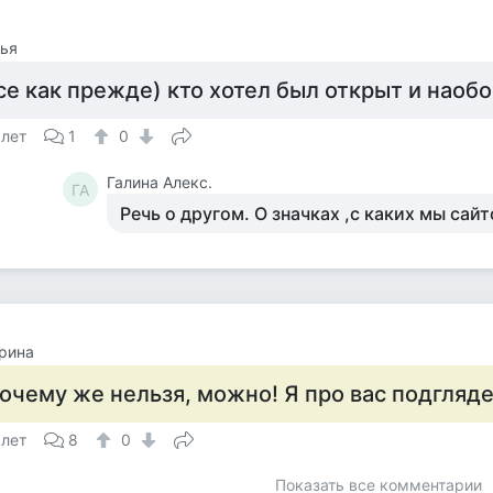
ья
се как прежде) кто хотел был открыт и наоб
 лет
1
0
Галина Алекс.
ГА
Речь о другом. О значках ,с каких мы сайт
рина
очему же нельзя, можно! Я про вас подгляде
 лет
8
0
Показать все комментарии