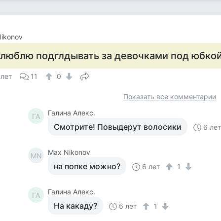
ikonov
 люблю подглдывать за девочками под юбко
 лет
11
0
Показать все комментарии
Галина Алекс.
ГА
Смотрите! Повыдерут волосики
6 ле
Max Nikonov
MN
на попке можно?
6 лет
1
Галина Алекс.
ГА
На какаду?
6 лет
1