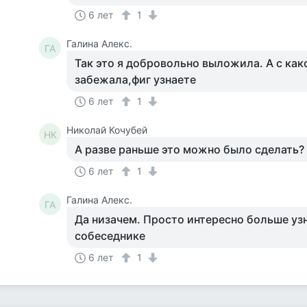
6 лет
1
Галина Алекс.
ГА
Так это я добровольно выложила. А с как
забежала,фиг узнаете
6 лет
1
Николай Кочубей
НК
А разве раньше это можно было сделать? 
6 лет
1
Галина Алекс.
ГА
Да низачем. Просто интересно больше уз
собеседнике
6 лет
1