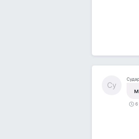
Суда
Су
м
6