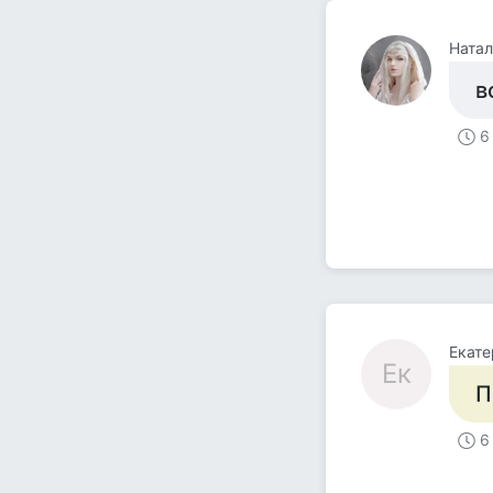
Натал
в
6
Екате
Ек
П
6