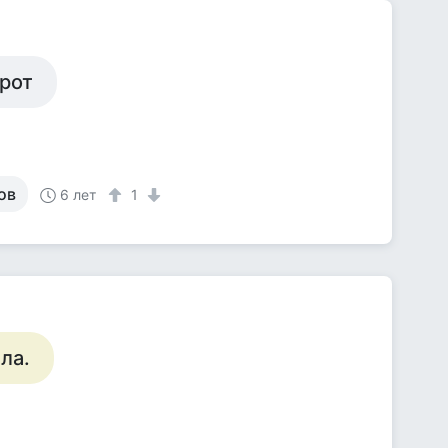
орот
ов
6 лет
1
ла.