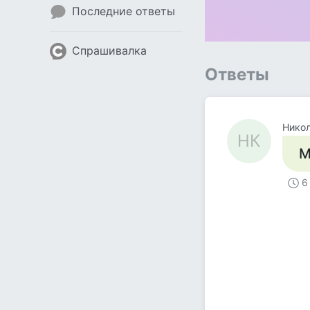
Последние ответы
Спрашивалка
Ответы
Никол
НК
М
6