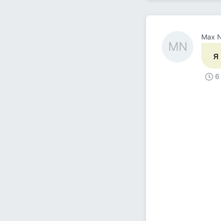
Max N
MN
я
6