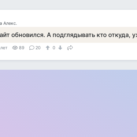
а Алекс.
айт обновился. А подглядывать кто откуда, 
 лет
89
20
0