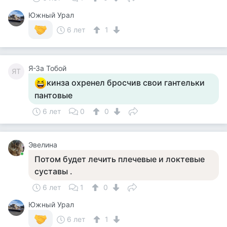
Южный Урал
6 лет
1
Я-За Тобой
ЯТ
кинза охренел бросчив свои гантельки
пантовые
6 лет
0
0
Эвелина
Потом будет лечить плечевые и локтевые
суставы .
6 лет
1
0
Южный Урал
6 лет
1