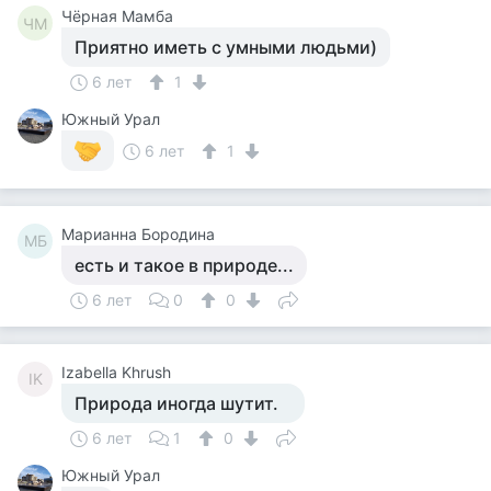
Чёрная Мамба
ЧМ
Приятно иметь с умными людьми)
6 лет
1
Южный Урал
6 лет
1
Марианна Бородина
МБ
есть и такое в природе...
6 лет
0
0
Izabella Khrush
IK
Природа иногда шутит.
6 лет
1
0
Южный Урал