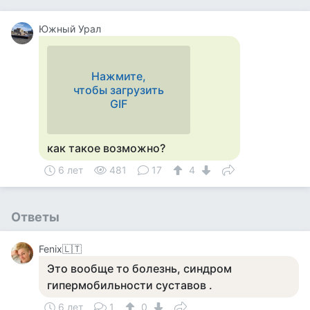
Южный Урал
Нажмите,
чтобы загрузить
GIF
как такое возможно?
6 лет
481
17
4
Ответы
Fenix🇱🇹
Это вообще то болезнь, синдром
гипермобильности суставов .
6 лет
1
0