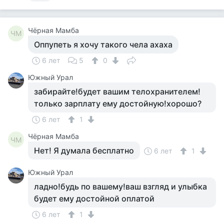
Чёрная Мамба
ЧМ
Оппупеть я хочу такого чела ахаха
6 лет
5
0
Южный Урал
забирайте!будет вашим телохранителем!
только зарплату ему достойную!хорошо?
6 лет
1
Чёрная Мамба
ЧМ
Нет! Я думала бесплатно
6 лет
1
Южный Урал
ладно!будь по вашему!ваш взгляд и улыбка
будет ему достойной оплатой
6 лет
1