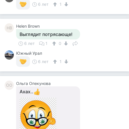
6 лет
1
Helen Brown
HB
Выглядит потрясающе!
6 лет
1
0
Южный Урал
6 лет
1
Ольга Опекунова
ОО
Ахах..