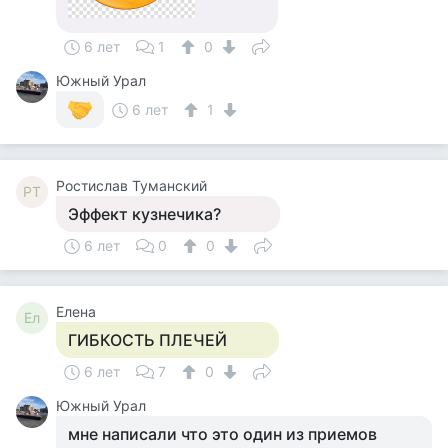
6 лет
1
0
Южный Урал
6 лет
1
Ростислав Туманский
РТ
Эффект кузнечика?
6 лет
0
0
Елена
Ел
ГИБКОСТЬ ПЛЕЧЕЙ
6 лет
7
0
Южный Урал
мне написали что это один из приемов