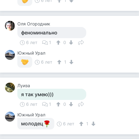
6 лет
1
Оля Огородник
феноминально
6 лет
1
0
Южный Урал
6 лет
1
Луиза
я так умею)))
6 лет
1
0
Южный Урал
молодец
6 лет
1