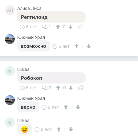
Алиса Лиса
АЛ
Рептилоид
6 лет
1
0
Южный Урал
возможно
6 лет
1
🧚‍♀️Ева
🧚‍
Робокоп
6 лет
2
0
Южный Урал
верно
6 лет
1
🧚‍♀️Ева
🧚‍
6 лет
1