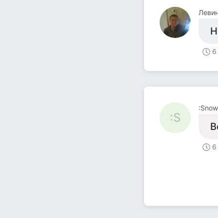
Левин
Н
6
:Snow
:S
В
6