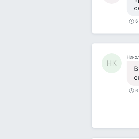
с
6
Никол
НК
В
с
6