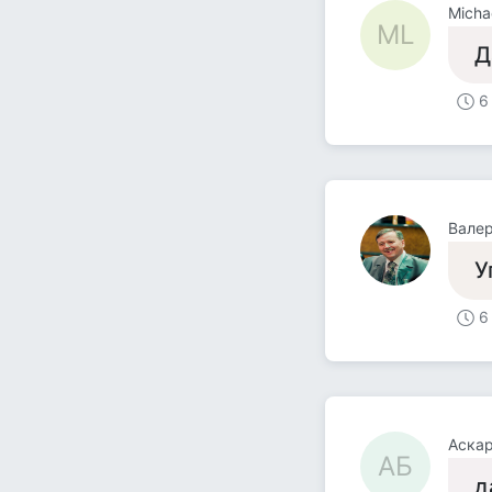
Micha
ML
Д
6
Вале
У
6
Аска
АБ
д