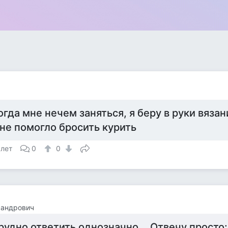
огда мне нечем заняться, я беру в руки вязан
не помогло бросить курить
 лет
0
0
сандрович
рудно ответить однозначно... Отвечу просто: