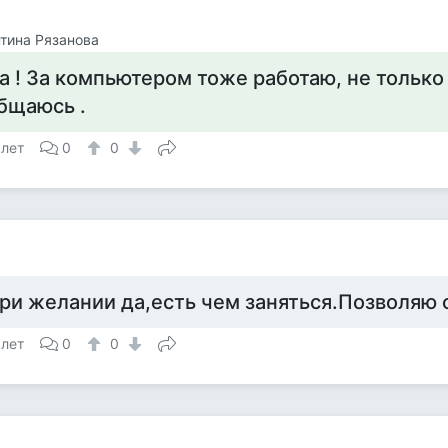
тина Рязанова
а ! За компьютером тоже работаю, не только
бщаюсь .
 лет
0
0
ри желании да,есть чем заняться.Позволяю 
 лет
0
0