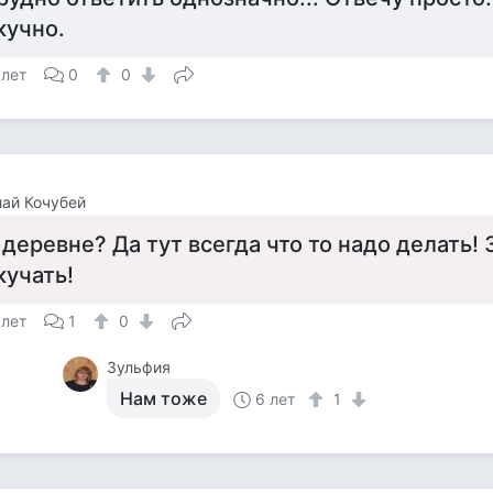
кучно.
 лет
0
0
ай Кочубей
 деревне? Да тут всегда что то надо делать!
кучать!
 лет
1
0
Зульфия
Нам тоже
6 лет
1