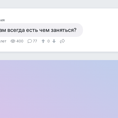
фия
ам всегда есть чем заняться?
 лет
400
77
0