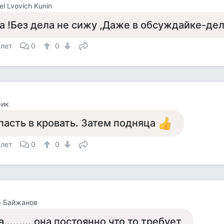
el Lvovich Kunin
а !Без дела не сижу ,Даже в обсуждайке-дел
 лет
0
0
рик
пасть в кровать. Затем подняца
 лет
0
0
р Байжанов
а..........она постоянно что то требует