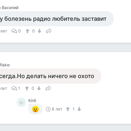
 Василий
у болезень радио любитель заставит
 лет
0
0
flake:
сегда.Но делать ничего не охото
 лет
1
0
Kirill
Ki
6 лет
1