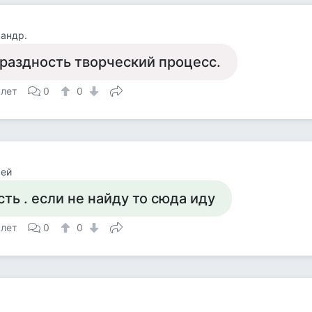
андр.
раздность творческий процесс.
 лет
0
0
сей
сть . если не найду то сюда иду
 лет
0
0