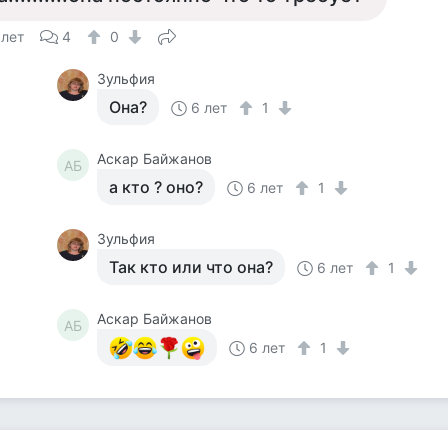
 лет
4
0
Зульфия
Она?
6 лет
1
Аскар Байжанов
АБ
а кто ? оно?
6 лет
1
Зульфия
Так кто или что она?
6 лет
1
Аскар Байжанов
АБ
6 лет
1