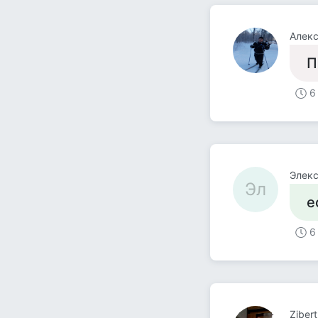
Алекс
П
6
Элек
Эл
е
6
Zibert