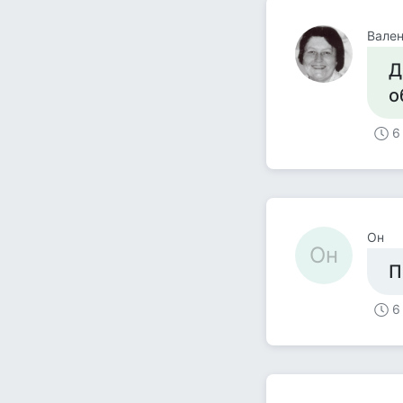
Вален
Д
о
6
Он
Он
П
6