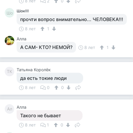
8 лет
2
0
Шок!!!
Шо
прочти вопрос внимательно... ЧЕЛОВЕКА!!!
8 лет
1
Алла
А САМ- КТО? НЕМОЙ?
8 лет
1
Татьяна Королёк
ТК
да есть токие люди
8 лет
0
0
Алла
Ал
Такого не бывает
8 лет
1
0