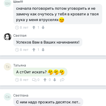
Шок!!!
Шо
сначала поговорить потом уговорить и не
замечу как очутюсь у тебя в кровати а твоя
рука у меня втруселях
8 лет
1
Светлая
Успехов Вам в Ваших начинаниях!
8 лет
1
Татьяна
Та
А стОит искать?
8 лет
0
0
Светлана
Св
С ним надо прожить десяток лет..