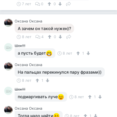
7 лет
0
0
Оксана Оксана
А зачем он такой нужен)?
8 лет
4
0
Шок!!!
Шо
а пусть будет
8 лет
1
Оксана Оксана
На пальцах перекинулся пару фразами))
8 лет
1
Шок!!!
Шо
подмаргивать луче
8 лет
1
Оксана Оксана
Тогда надо найти
8 лет
1