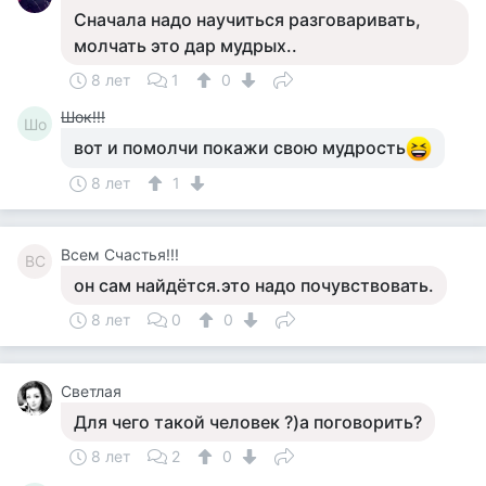
Сначала надо научиться разговаривать,
молчать это дар мудрых..
8 лет
1
0
Шок!!!
Шо
вот и помолчи покажи свою мудрость
8 лет
1
Всем Счастья!!!
ВС
он сам найдётся.это надо почувствовать.
8 лет
0
0
Светлая
Для чего такой человек ?)а поговорить?
8 лет
2
0