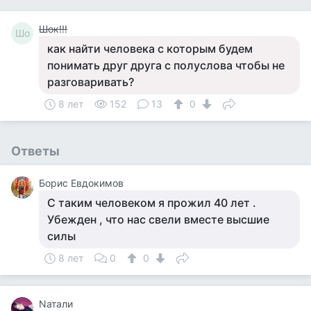
Шок!!!
Шо
как найти человека с которым будем
понимать друг друга с полуслова чтобы не
разговаривать?
8 лет
152
13
0
Ответы
Борис Евдокимов
С таким человеком я прожил 40 лет .
Убежден , что нас свели вместе высшие
силы
8 лет
0
0
Nатали