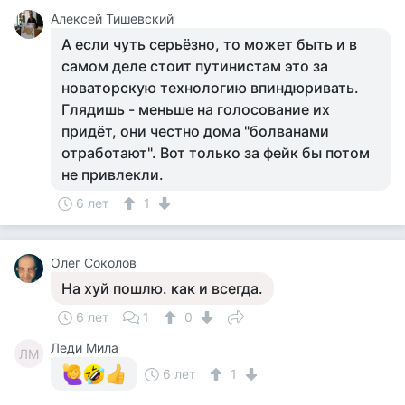
Алексей Тишевский
А если чуть серьёзно, то может быть и в
самом деле стоит путинистам это за
новаторскую технологию впиндюривать.
Глядишь - меньше на голосование их
придёт, они честно дома "болванами
отработают". Вот только за фейк бы потом
не привлекли.
6 лет
1
Олег Соколов
На хуй пошлю. как и всегда.
6 лет
1
0
Леди Мила
ЛМ
6 лет
1