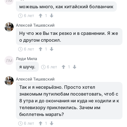
ЛМ
можешь много, как китайский болванчик
6 лет
1
Алексей Тишевский
Ну что же Вы так резко и в сравнении. Я же
о другом спросил.
6 лет
1
Леди Мила
ЛМ
я шучу.
6 лет
1
Алексей Тишевский
Так и я несерьёзно. Просто хотел
знакомым путилюбам посоветовать, чтоб с
8 утра и до окончания ни куда не ходили и к
телевизору приклеились. Зачем им
бюллетень марать?
6 лет
1