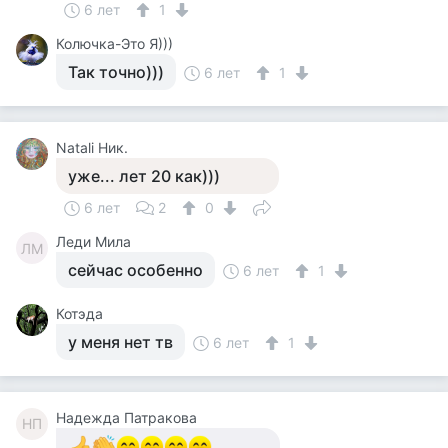
6 лет
1
Колючка-Это Я)))
Так точно)))
6 лет
1
Natali Ник.
уже... лет 20 как)))
6 лет
2
0
Леди Мила
ЛМ
сейчас особенно
6 лет
1
Котэда
у меня нет тв
6 лет
1
Надежда Патракова
НП