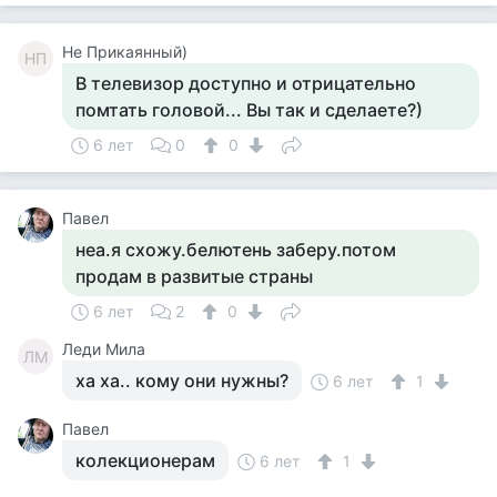
Не Прикаянный)
НП
В телевизор доступно и отрицательно
помтать головой... Вы так и сделаете?)
6 лет
0
0
Павел
неа.я схожу.белютень заберу.потом
продам в развитые страны
6 лет
2
0
Леди Мила
ЛМ
ха ха.. кому они нужны?
6 лет
1
Павел
колекционерам
6 лет
1