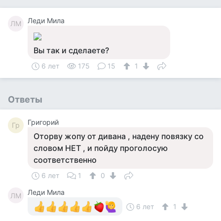
Леди Мила
ЛМ
Вы так и сделаете?
6 лет
175
15
1
Ответы
Григорий
Гр
Оторву жопу от дивана , надену повязку со
словом НЕТ , и пойду проголосую
соответственно
6 лет
1
0
Леди Мила
ЛМ
6 лет
1