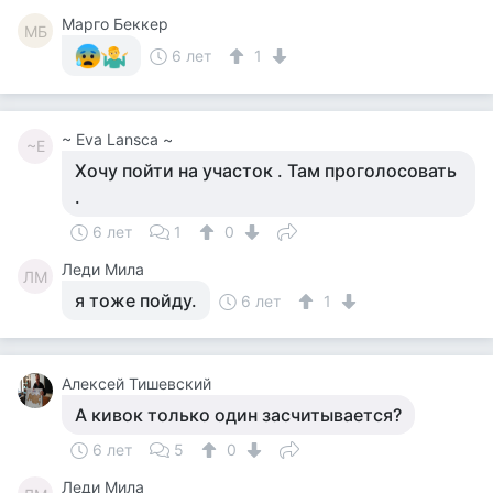
Mарго Беккер
MБ
6 лет
1
~ Eva Lansca ~
~E
Хочу пойти на участок . Там проголосовать
.
6 лет
1
0
Леди Мила
ЛМ
я тоже пойду.
6 лет
1
Алексей Тишевский
А кивок только один засчитывается?
6 лет
5
0
Леди Мила