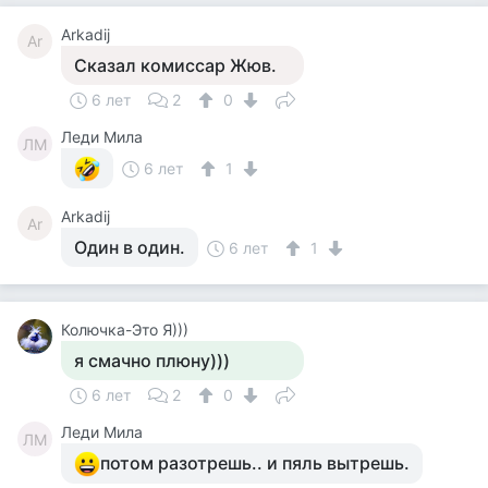
Arkadij
Ar
Сказал комиссар Жюв.
6 лет
2
0
Леди Мила
ЛМ
6 лет
1
Arkadij
Ar
Один в один.
6 лет
1
Колючка-Это Я)))
я смачно плюну)))
6 лет
2
0
Леди Мила
ЛМ
потом разотрешь.. и пяль вытрешь.