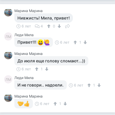
Марина Марина
Нивжисть! Мила, привет!
6 лет
4
0
Леди Мила
ЛМ
Привет!!!
6 лет
1
Марина Марина
До июля еще голову сломают...))
6 лет
1
Леди Мила
ЛМ
И не говори.. надоели.
6 лет
1
Марина Марина
6 лет
1