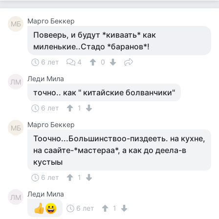
Mарго Беккер
MБ
Повеерь, и будут *киваать* как
миленькие..Стадо *баранов*!
6 лет
4
0
Леди Мила
ЛМ
точно.. как " китайские болванчики"
6 лет
1
Mарго Беккер
MБ
Тоочно...Большинствоо-пиздееть. на кухне,
на саайте-*мастераа*, а как до деела-в
кустыы
6 лет
1
Леди Мила
ЛМ
6 лет
1