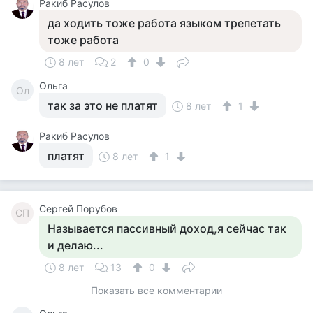
Ракиб Расулов
да ходить тоже работа языком трепетать
тоже работа
8 лет
2
0
Ольга
Ол
так за это не платят
8 лет
1
Ракиб Расулов
платят
8 лет
1
Сергей Порубов
СП
Называется пассивный доход,я сейчас так
и делаю...
8 лет
13
0
Показать все комментарии