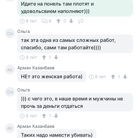
Идите на понель там плотят и
удовольсвием наполняют)))
8 лет
6
0
Ольга
Ол
так эта одна из самых сложных работ,
спасибо, сами там работайте))))
8 лет
1
Арман Казанбаев
АК
НЕт это женская работа)
8 лет
1
Ольга
Ол
))) с чего это, в наше время и мужчины не
прочь за деньги отдаться
8 лет
1
Арман Казанбаев
АК
Таких надо намести убивать)