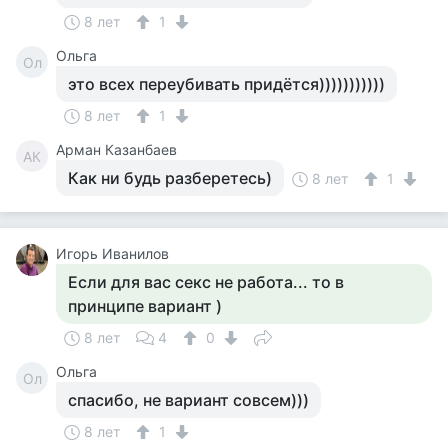
8 лет
1
Ольга
Ол
это всех переубивать придётся)))))))))))
8 лет
1
Арман Казанбаев
АК
Как ни будь разберетесь)
8 лет
1
Игорь Иванилов
Если для вас секс не работа... то в
принципе вариант )
8 лет
4
0
Ольга
Ол
спасибо, не вариант совсем)))
8 лет
1