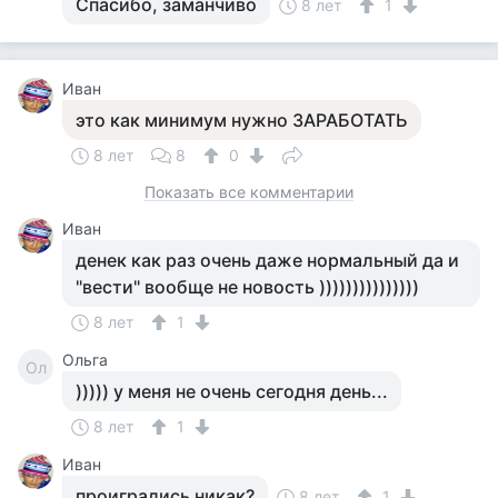
Спасибо, заманчиво
8 лет
1
Иван
это как минимум нужно ЗАРАБОТАТЬ
8 лет
8
0
Показать все комментарии
Иван
денек как раз очень даже нормальный да и
"вести" вообще не новость )))))))))))))))
8 лет
1
Ольга
Ол
))))) у меня не очень сегодня день...
8 лет
1
Иван
проигрались никак?
8 лет
1