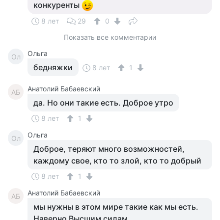
конкуренты
8 лет
29
0
Показать все комментарии
Ольга
Ол
бедняжки
8 лет
1
Анатолий Бабаевский
АБ
да. Но они такие есть. Доброе утро
8 лет
1
Ольга
Ол
Доброе, теряют много возможностей,
каждому свое, кто то злой, кто то добрый
8 лет
1
Анатолий Бабаевский
АБ
мы нужны в этом мире такие как мы есть.
Наверно Высшим силам