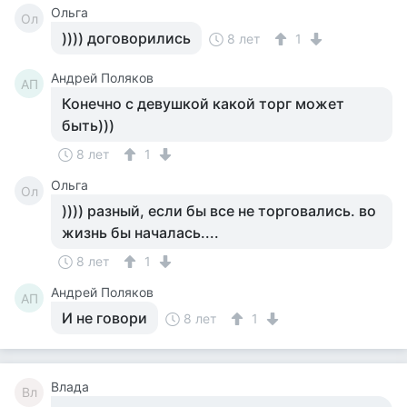
Ольга
Ол
)))) договорились
8 лет
1
Андрей Поляков
АП
Конечно с девушкой какой торг может
быть)))
8 лет
1
Ольга
Ол
)))) разный, если бы все не торговались. во
жизнь бы началась....
8 лет
1
Андрей Поляков
АП
И не говори
8 лет
1
Влада
Вл