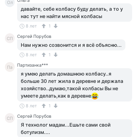
Ольга
Ол
давайте, себе колбасу буду делать, а то у
нас тут не найти мясной колбасы
8 лет
1
Сергей Порубов
СП
Нам нужно созвонится и я всё объясню...
8 лет
1
Партизанка***
Па
я умею делать домашнюю колбасу..я
больше 30 лет жила в деревне и держала
хозяйство..думаю,такой колбасы Вы не
умеете делать,как в деревне
8 лет
1
Сергей Порубов
СП
Я технолог мадам...Ешьте сами свой
ботулизм....