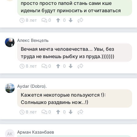
просто просто папой стань сами кше
иденьги будут приносить и отчитаваться
8 лет
0
0
Алекс Венцель
Вечная мечта человечества... Увы, без
труда не вынешь рыбку из пруда.)))))))
8 лет
0
0
Аydar (Dobro).
Кажется некоторые пользуются !):
Солнышко раздвинь нож..!)
8 лет
0
0
Арман Казанбаев
АК