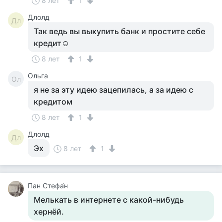
8 лет
1
Длолд
Дл
Так ведь вы выкупить банк и простите себе
кредит☺
8 лет
1
Ольга
Ол
я не за эту идею зацепилась, а за идею с
кредитом
8 лет
1
Длолд
Дл
Эх
8 лет
1
Пан Стефа́н
Мелькать в интернете с какой-нибудь
хернёй.