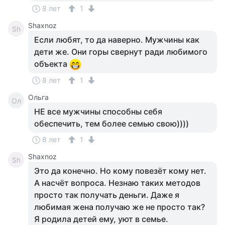
8 лет
1
Shaxnoz
Sh
Если любят, то да наверно. Мужчины как
дети же. Они горы свернут ради любимого
объекта
8 лет
1
Ольга
Ол
НЕ все мужчины способны себя
обеспечить, тем более семью свою))))
8 лет
1
Shaxnoz
Sh
Это да конечно. Но кому повезёт кому нет.
А насчёт вопроса. Незнаю таких методов
просто так получать деньги. Даже я
любимая жена получаю же не просто так?
Я родила детей ему, уют в семье.