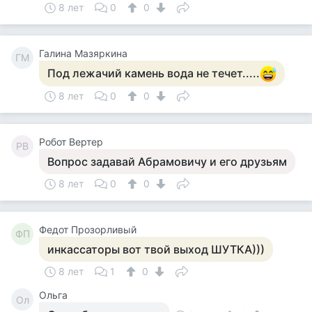
8 лет
0
0
Галина Мазяркина
ГМ
Под лежачий камень вода не течет.....
8 лет
0
0
Робот Вертер
РВ
Вопрос задавай Абрамовичу и его друзьям
8 лет
0
0
Федот Прозорливый
ФП
инкассаторы вот твой выход ШУТКА)))
8 лет
1
0
Ольга
Ол