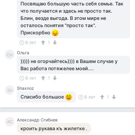
Посвящаю большую часть себя семье. Так
что получается и здесь не просто так.
Блин, везде выгода. В этом мире не
осталось понятия "просто так".
Прискорбно
8 лет
1
Ольга
Ол
))))) не огорчайтесь)))) в Вашем случае у
Вас работа потяжелее моей....
8 лет
1
Shaxnoz
Sh
Спасибо большое
8 лет
1
Александр Сгибнев
АС
кроить рукава къ жилетке .