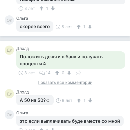
8 лет
1
Ольга
Ол
скорее всего
8 лет
1
Длолд
Дл
Положить деньги в банк и получать
проценты☺
8 лет
14
0
Показать все комментарии
Длолд
Дл
А 50 на 50?☺
8 лет
1
Ольга
Ол
это если выплачивать буде вместе со мной