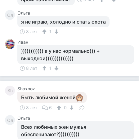
Ольга
Ол
я не играю, холодно и спать охота
8 лет
1
Иван
)))))))))))) а у нас нормально))) +
выходнои)))))))))))))))
8 лет
1
Shaxnoz
Sh
Быть любимой женой
8 лет
6
0
Ольга
Ол
Всех любимых жен мужья
обеспечивают?)))))))))))