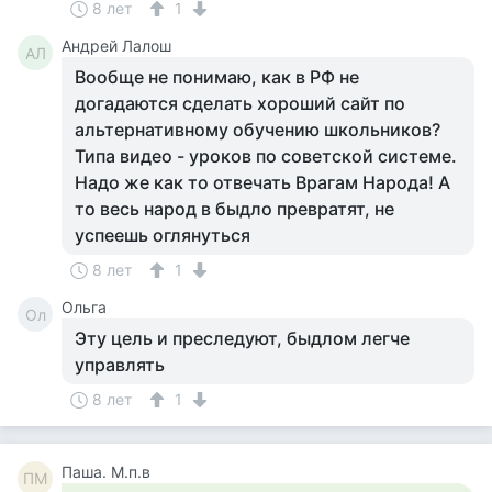
8 лет
1
Андрей Лалош
АЛ
Вообще не понимаю, как в РФ не
догадаются сделать хороший сайт по
альтернативному обучению школьников?
Типа видео - уроков по советской системе.
Надо же как то отвечать Врагам Народа! А
то весь народ в быдло превратят, не
успеешь оглянуться
8 лет
1
Ольга
Ол
Эту цель и преследуют, быдлом легче
управлять
8 лет
1
Паша. М.п.в
ПМ