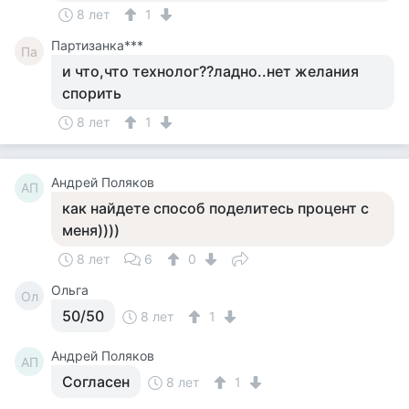
8 лет
1
Партизанка***
Па
и что,что технолог??ладно..нет желания
спорить
8 лет
1
Андрей Поляков
АП
как найдете способ поделитесь процент с
меня))))
8 лет
6
0
Ольга
Ол
50/50
8 лет
1
Андрей Поляков
АП
Согласен
8 лет
1