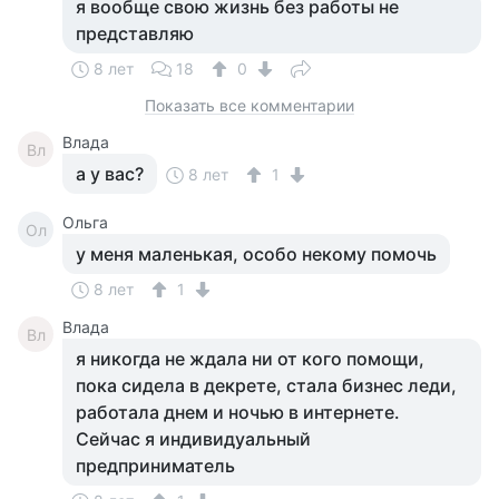
я вообще свою жизнь без работы не
представляю
8 лет
18
0
Показать все комментарии
Влада
Вл
а у вас?
8 лет
1
Ольга
Ол
у меня маленькая, особо некому помочь
8 лет
1
Влада
Вл
я никогда не ждала ни от кого помощи,
пока сидела в декрете, стала бизнес леди,
работала днем и ночью в интернете.
Сейчас я индивидуальный
предприниматель