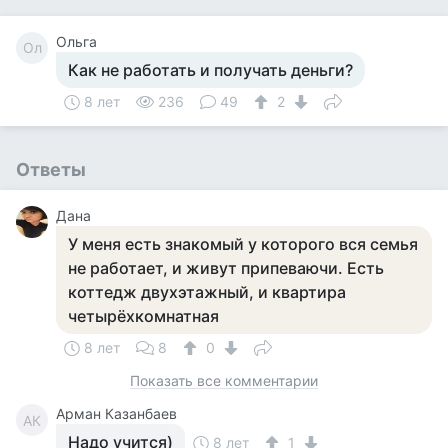
Ольга
Ол
Как не работать и получать деньги?
8 лет
236
49
2
Ответы
Дана
У меня есть знакомый у которого вся семья
не работает, и живут припеваючи. Есть
коттедж двухэтажный, и квартира
четырёхкомнатная
8 лет
8
0
Показать все комментарии
Арман Казанбаев
АК
Надо учится)
8 лет
1