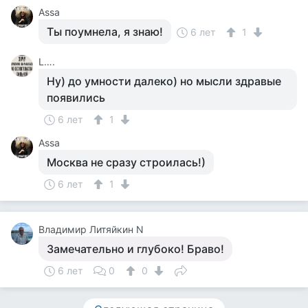
Assa
Ты поумнела, я знаю!
6 лет
1
L….
Ну) до умности далеко) но мысли здравые
появились
6 лет
1
Assa
Москва не сразу строилась!)
6 лет
1
Владимир Литяйкин N
Замечательно и глубоко! Браво!
6 лет
0
0