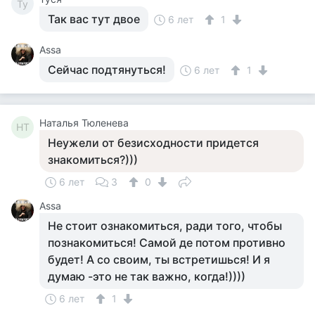
Ty
Так вас тут двое
6 лет
1
Assa
Сейчас подтянуться!
6 лет
1
Наталья Тюленева
НТ
Неужели от безисходности придется
знакомиться?)))
6 лет
3
0
Assa
Не стоит ознакомиться, ради того, чтобы
познакомиться! Самой де потом противно
будет! А со своим, ты встретишься! И я
думаю -это не так важно, когда!))))
6 лет
1