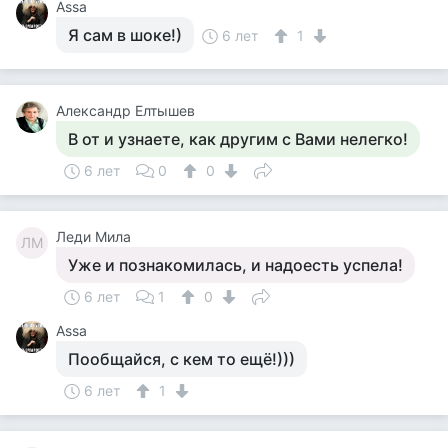
Assa
Я сам в шоке!)
6 лет
1
Александр Елтышев
В от и узнаете, как другим с Вами нелегко!
6 лет
0
0
Леди Мила
ЛМ
Уже и познакомилась, и надоесть успела!
6 лет
1
0
Assa
Пообщайся, с кем то ещё!)))
6 лет
1