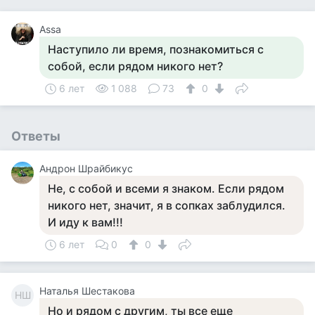
Assa
Наступило ли время, познакомиться с
собой, если рядом никого нет?
6 лет
1 088
73
0
Ответы
Андрон Шрайбикус
Не, с собой и всеми я знаком. Если рядом
никого нет, значит, я в сопках заблудился.
И иду к вам!!!
6 лет
0
0
Наталья Шестакова
НШ
Но и рядом с другим, ты все еще