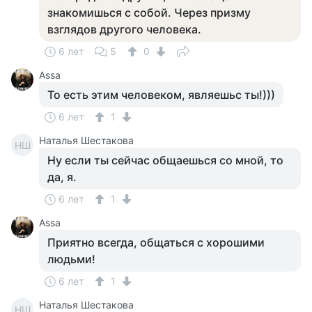
знакомишься с собой. Через призму
взглядов другого человека.
6 лет
5
0
Assa
То есть этим человеком, являешьс ты!)))
6 лет
1
Наталья Шестакова
НШ
Ну если ты сейчас общаешься со мной, то
да, я.
6 лет
1
Assa
Приятно всегда, общаться с хорошими
людьми!
6 лет
1
Наталья Шестакова
НШ