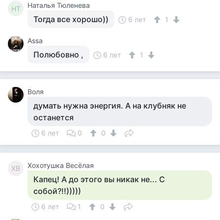
Наталья Тюленева
НТ
Тогда все хорошо))
6 лет
1
Assa
Полюбовно ,
6 лет
1
Воля
думать нужна энергия. А на клубняк не
останется
6 лет
0
0
Хохотушка Весёлая
ХВ
Капец! А до этого вы никак не... С
собой?!!)))))
6 лет
1
0