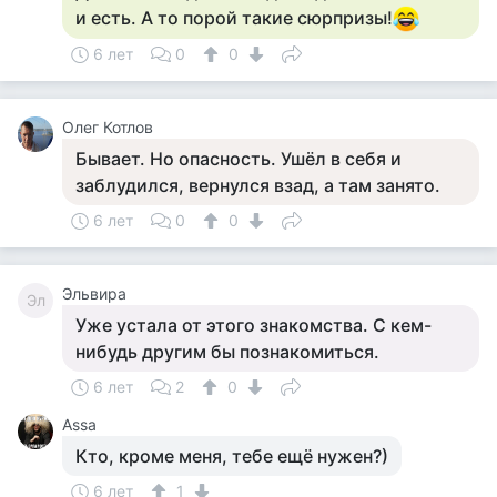
и есть. А то порой такие сюрпризы!
6 лет
0
0
Олег Котлов
Бывает. Но опасность. Ушёл в себя и
заблудился, вернулся взад, а там занято.
6 лет
0
0
Эльвира
Эл
Уже устала от этого знакомства. С кем-
нибудь другим бы познакомиться.
6 лет
2
0
Assa
Кто, кроме меня, тебе ещё нужен?)
6 лет
1