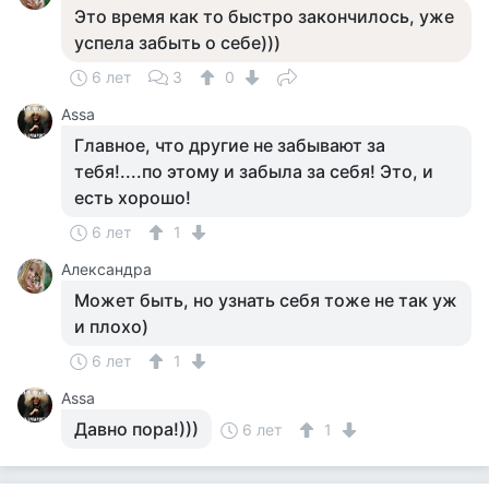
Это время как то быстро закончилось, уже
успела забыть о себе)))
6 лет
3
0
Assa
Главное, что другие не забывают за
тебя!....по этому и забыла за себя! Это, и
есть хорошо!
6 лет
1
Александра
Может быть, но узнать себя тоже не так уж
и плохо)
6 лет
1
Assa
Давно пора!)))
6 лет
1