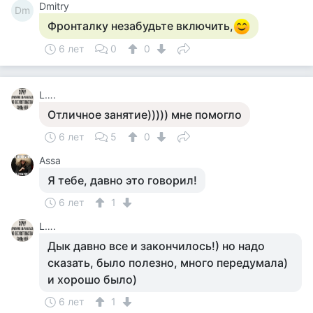
Dmitry
Dm
Фронталку незабудьте включить,
6 лет
0
0
L….
Отличное занятие))))) мне помогло
6 лет
5
0
Assa
Я тебе, давно это говорил!
6 лет
1
L….
Дык давно все и закончилось!) но надо
сказать, было полезно, много передумала)
и хорошо было)
6 лет
1