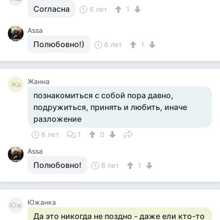
Согласна
6 лет
1
Assa
Полюбовно!)
6 лет
1
Жанна
Жа
познакомиться с собой пора давно,
подружиться, принять и любить, иначе
разложение
6 лет
1
0
Assa
Полюбовно!
6 лет
1
Южанка
Юж
Да это никогда не поздно - даже ели кто-то