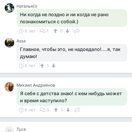
Наталья)))
Ни когда не поздно и ни когда не рано
познакомиться с собой.)
6 лет
1
0
Assa
Главное, чтобы это, не надоедало!....я, так
думаю!
6 лет
1
Михаил Андриянов
Я себя с детства знаю! с кем нибудь может
и время наступило?
6 лет
0
0
Tycя
Ty