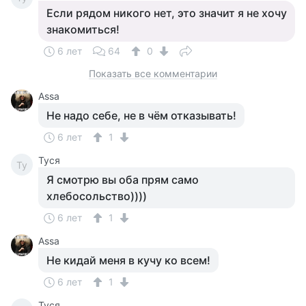
Если рядом никого нет, это значит я не хочу
знакомиться!
6 лет
64
0
Показать все комментарии
Assa
Не надо себе, не в чём отказывать!
6 лет
1
Tycя
Ty
Я смотрю вы оба прям само
хлебосольство))))
6 лет
1
Assa
Не кидай меня в кучу ко всем!
6 лет
1
Tycя