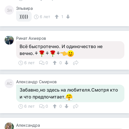
Эльвира
Эл
)))))
6 лет
1
Ринат Ахмеров
Всё быстротечно. И одиночество не
вечно.⚘
⚘
⚘
6 лет
0
0
Александр Смирнов
АС
Забавно,но здесь на любителя.Смотря кто
и что предпочитает.
6 лет
0
0
Александра