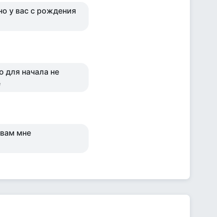
оно у вас с рождения
о для начала не
е
 вам мне