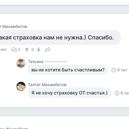
т Махамбетов
акая страховка нам не нужна.) Спасибо.
 лет
2
0
Татьяна -------------
вы не хотите быть счастливым?
9 лет
Талгат Махамбетов
Я не хочу страховку ОТ счастья.)
9 ле
еш Жананбаев