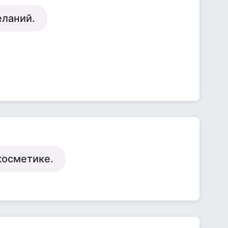
еланий.
 косметике.