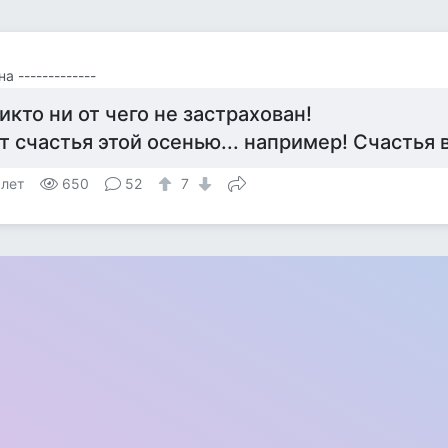
а -------------
икто ни от чего не застрахован!
т счастья этой осенью... например! Счастья в
 лет
650
52
7