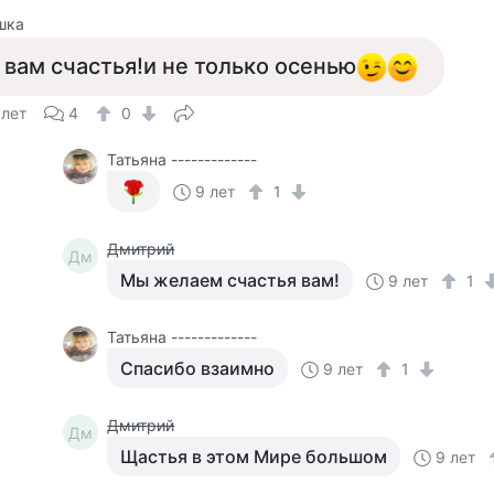
шка
 вам счастья!и не только осенью
 лет
4
0
Татьяна -------------
9 лет
1
Дмитрий
Дм
Мы желаем счастья вам!
9 лет
1
Татьяна -------------
Спасибо взаимно
9 лет
1
Дмитрий
Дм
Щастья в этом Мире большом
9 лет