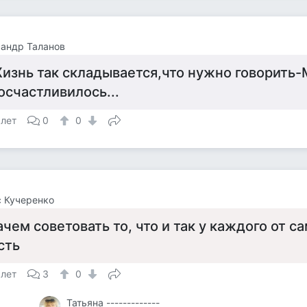
андр Таланов
изнь так складывается,что нужно говорить
осчастливилось...
 лет
0
0
 Кучеренко
ачем советовать то, что и так у каждого от 
сть
 лет
3
0
Татьяна -------------