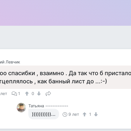
ий Левчик
оо спасибки , взаимно . Да так что б пристало
тцеплялось , как банный лист до ...:-)
 лет
1
0
Татьяна -------------
)))))))))))...
9 лет
1