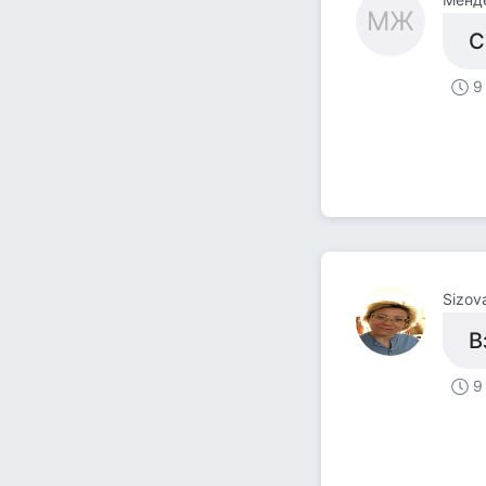
МЖ
С
9
Sizova
В
9