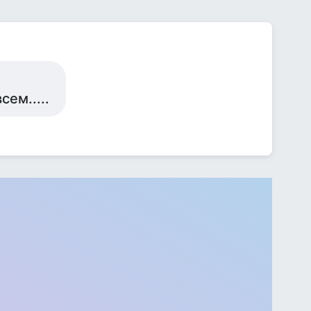
сем.....