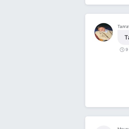
Талга
Т
9
Менд