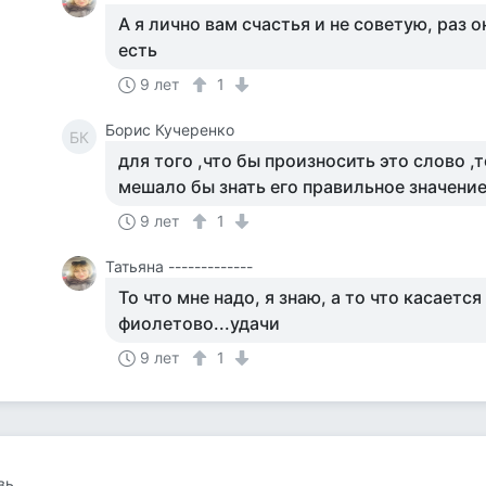
А я лично вам счастья и не советую, раз 
есть
9 лет
1
Борис Кучеренко
БК
для того ,что бы произносить это слово ,т
мешало бы знать его правильное значени
9 лет
1
Татьяна -------------
То что мне надо, я знаю, а то что касается
фиолетово...удачи
9 лет
1
вь