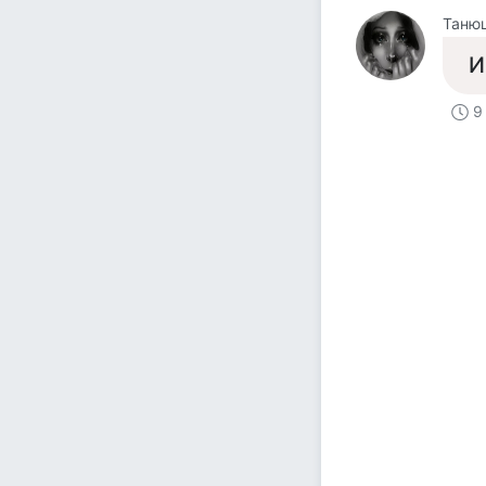
Таню
И
9