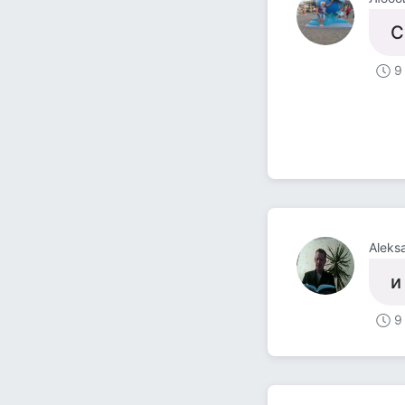
С
9
Aleks
и
9