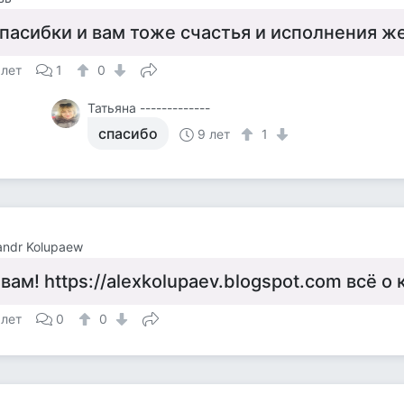
пасибки и вам тоже счастья и исполнения ж
 лет
1
0
Татьяна -------------
спасибо
9 лет
1
andr Kolupaew
 вам! https://alexkolupaev.blogspot.com всё о
 лет
0
0