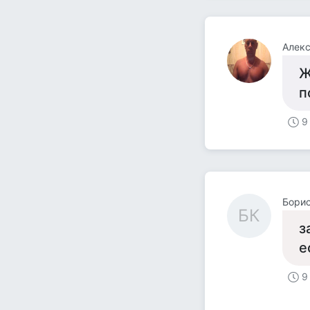
Алекс
Ж
п
9
Борис
БК
з
е
9