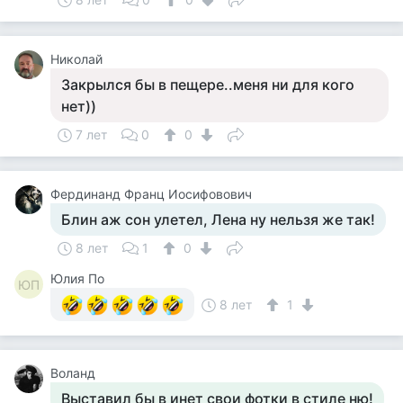
Николай
Закрылся бы в пещере..меня ни для кого
нет))
7 лет
0
0
Фердинанд Франц Иосифовович
Блин аж сон улетел, Лена ну нельзя же так!
8 лет
1
0
Юлия По
ЮП
8 лет
1
Воланд
Выставил бы в инет свои фотки в стиле ню!