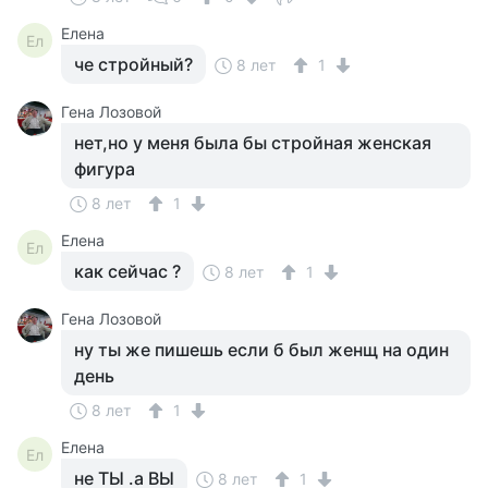
Елена
Ел
че стройный?
8 лет
1
Гена Лозовой
нет,но у меня была бы стройная женская
фигура
8 лет
1
Елена
Ел
как сейчас ?
8 лет
1
Гена Лозовой
ну ты же пишешь если б был женщ на один
день
8 лет
1
Елена
Ел
не ТЫ .а ВЫ
8 лет
1