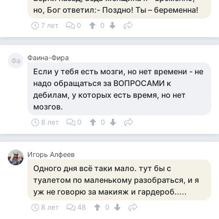
но, Бог ответил:- Поздно! Ты – беременна!
7 лет
0
0
Фаина-Фира
Фа
Если у тебя есть мозги, но нет времени - не
надо обращаться за ВОПРОСАМИ к
дебилам, у которых есть время, но нет
мозгов.
8 лет
0
0
Игорь Алфеев
Одного дня всё таки мало. тут бы с
туалетом по маленькому разобраться, и я
уж не говорю за макияж и гардероб.....
8 лет
48
0