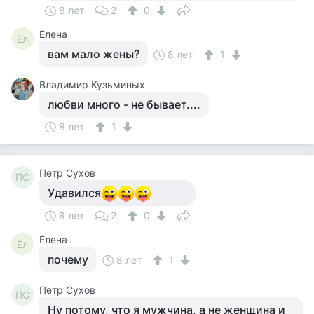
8 лет
2
0
Елена
Ел
вам мало жены?
8 лет
1
Владимир Кузьминых
любви много - не бывает....
8 лет
1
Петр Сухов
ПС
Удавился
8 лет
2
0
Елена
Ел
почему
8 лет
1
Петр Сухов
ПС
Ну потому, что я мужчина, а не женщина и