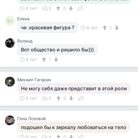
8 лет
2
0
Елена
Ел
че .красивая фигура ?
8 лет
1
Воланд
Вот общество и решило бы)))
8 лет
1
Михаил Гагарин
Не могу себя даже представит в этой роли
8 лет
0
0
Гена Лозовой
подошел бы к зеркалу любоваться на тело
8 лет
6
0