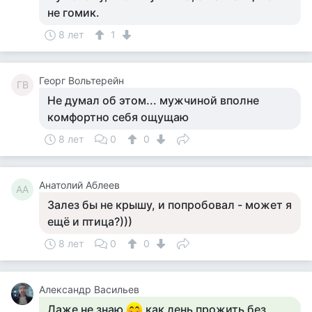
не гомик.
8 лет
1
Георг Вольтерейн
ГВ
Не думал об этом... мужчиной вполне
комфортно себя ощущаю
8 лет
0
0
Анатолий Аблеев
АА
Залез бы не крышу, и попробовал - может я
ещё и птица?)))
8 лет
0
0
Александр Васильев
Даже не знаю
как день прожить без