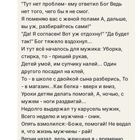
"Тут нет проблем- ему ответил Бог Ведь
нет того, чего бы я не смог.
Я поменяю вас с женой полами А, дальше,
вы уж, разбирайтесь сами!"
"Да! Я согласен! Вот уж отдохну!" "Да будет
так!" Бог тяжело вздохнул...
И тут всё началось для мужика: Уборка,
стирка, то - пришей рукав,
Детей умой, им супчику налей... Один
другого посадил на клей,
То - в школе с двойкой сына разберись, То
- в магазин...Как белка - вверх и вниз,
Уроки детям делать помогай, А, ночью, с
мужем - ноги раздвигай...
Недолго выдержал ту карусель мужик,
Всего неделю и мужчина - сник.
Опять взмолился:-Боже, помогай! Не ведал
я, что жизнь мужчины - рай!
Верни назад, ведь женщина я - временно,