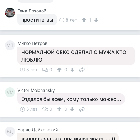
Гена Лозовой
простите-вы
8 лет
1
Митко Петров
МП
НОРМАЛНОЙ СЕКС СДЕЛАЛ С МУЖА КТО
ЛЮБЛЮ
8 лет
0
0
Victor Molchansky
VM
Отдался бы всем, кому только можно...
8 лет
0
0
Борис Дайховский
БД
испробовал..что она испытывает.... ))