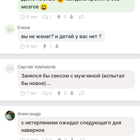
мозгов
8 лет
1
0
Елена
Ел
вы не женат? и детей у вас нет ?
8 лет
1
Сергей Volshebnik
СV
Занялся бы сексом с мужчиной (испытал
бы новое)...
7 лет
0
0
Александр
с нетерпением ожидал следующего дня
наверное
8 лет
0
0