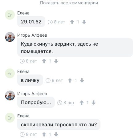
Показать все комментарии
Елена
Ел
29.01.62
8 лет
1
Игорь Алфеев
Куда скинуть вердикт, здесь не
помещается.
8 лет
1
Елена
Ел
в личку
8 лет
1
Игорь Алфеев
Попробую...
8 лет
1
Елена
Ел
скопировали гороскоп что ли?
8 лет
1