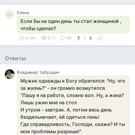
Елена
Ел
Если бы на один день ты стал женщиной ,
чтобы сделал?
8 лет
673
96
2
Ответы
Владимир Забродин
Мужик однажды к Богу обратился: "Ну, что
за жизнь?" - он громко возмутился.
"Пашу я на работе, словно вол. Ну, а жена?
Лишь ужин мне на стол
И утром - завтрак. А, потом весь день
бездельничает, ей одеться лень!
Где справедливость, Господи, скажи? И ты
мои проблемы разреши!"