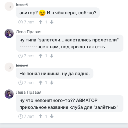
Ιακώβ
Ια
авитор?
И в чём перл, соб-но?
7 лет
1
Лева Правая
ну типа "залетели...налетались пролетели"
---------все к нам, под крыло так с-ть
7 лет
1
Ιακώβ
Ια
Не понял нишиша, ну да ладно.
7 лет
1
Лева Правая
ну что непонятного-то?? АВИАТОР
прикольное название клуба для "залётных"
7 лет
1