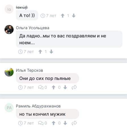
Ιακώβ
Ια
А то! ))
7 лет
1
Ольга Усольцева
Да ладно..мы то вас поздравляем и не
ноем...
7 лет
1
Илья Терсков
Они до сих пор пьяные
7 лет
0
0
Рамиль Абдурахманов
РА
но ты кончил мужик
7 лет
0
0