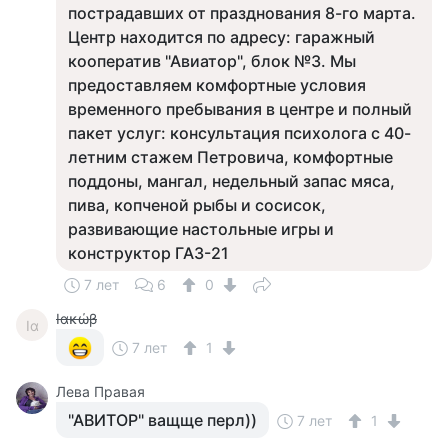
пострадавших от празднования 8-го марта.
Центр находится по адресу: гаражный
кооператив "Авиатор", блок №3. Мы
предоставляем комфортные условия
временного пребывания в центре и полный
пакет услуг: консультация психолога с 40-
летним стажем Петровича, комфортные
поддоны, мангал, недельный запас мяса,
пива, копченой рыбы и сосисок,
развивающие настольные игры и
конструктор ГАЗ-21
7 лет
6
0
Ιακώβ
Ια
7 лет
1
Лева Правая
"АВИТОР" ващще перл))
7 лет
1