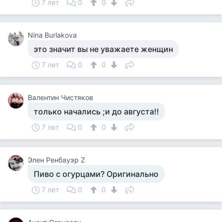
7 лет
0
0
Nina Burlakova
это значит вы не уважаете женщин
7 лет
0
0
Валентин Чистяков
только начались ;и до августа!!
7 лет
0
0
Элен Ренбауэр Z
Пиво с огурцами? Оригинально
7 лет
0
0