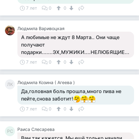
7 лет
0
0
Людмила Варивоцкая
А любимые не ждут 8 Марта.. Они чаще
получают
подарки.......ЭХ,МУЖИКИ....НЕЛЮБЯЩИЕ...
7 лет
0
0
Людмила Козина ( Агеева )
ЛК
Да,головная боль прошла,много пива не
пейте,снова заботит!
7 лет
0
0
Раиса Слесарева
РС
Вам так кажется. Мы ещё только начали