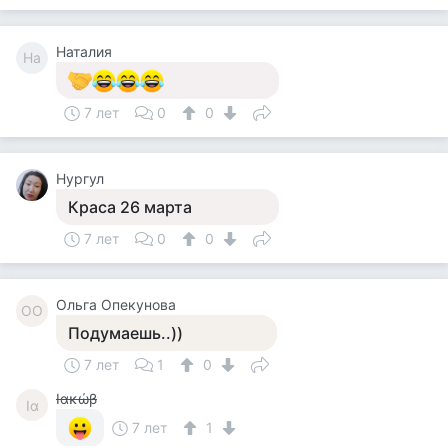
Наталия
На
7 лет
0
0
Нургул
Краса 26 марта
7 лет
0
0
Ольга Опекунова
ОО
Подумаешь..))
7 лет
1
0
Ιακώβ
Ια
7 лет
1