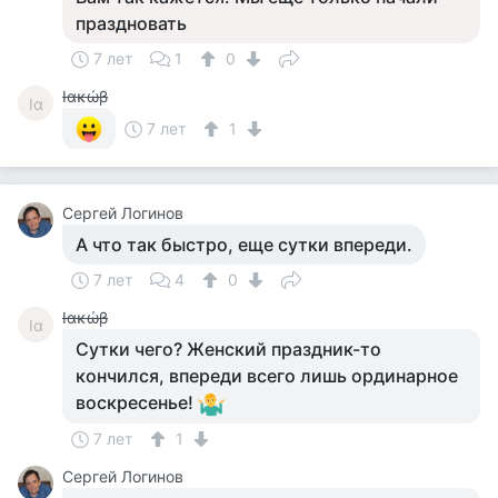
праздновать
7 лет
1
0
Ιακώβ
Ια
7 лет
1
Сергей Логинов
А что так быстро, еще сутки впереди.
7 лет
4
0
Ιακώβ
Ια
Сутки чего? Женский праздник-то
кончился, впереди всего лишь ординарное
воскресенье!
7 лет
1
Сергей Логинов