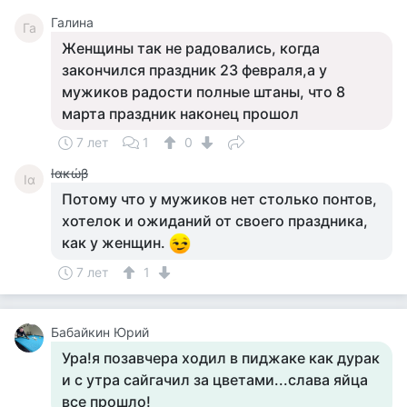
Галина
Га
Женщины так не радовались, когда
закончился праздник 23 февраля,а у
мужиков радости полные штаны, что 8
марта праздник наконец прошол
7 лет
1
0
Ιακώβ
Ια
Потому что у мужиков нет столько понтов,
хотелок и ожиданий от своего праздника,
как у женщин.
7 лет
1
Бабайкин Юрий
Ура!я позавчера ходил в пиджаке как дурак
и с утра сайгачил за цветами...слава яйца
все прошло!