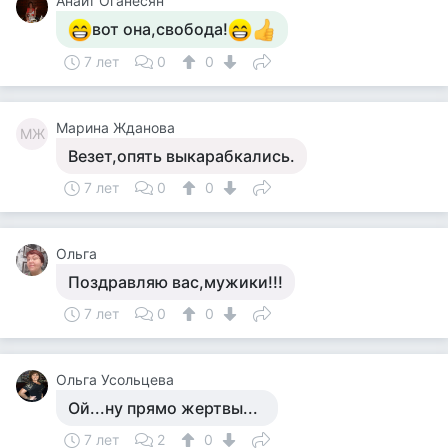
Анаит Оганесян
вот она,свобода!
7 лет
0
0
Марина Жданова
МЖ
Везет,опять выкарабкались.
7 лет
0
0
Ольга
Поздравляю вас,мужики!!!
7 лет
0
0
Ольга Усольцева
Ой...ну прямо жертвы...
7 лет
2
0