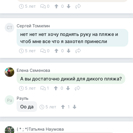
5 лет
0
0
Сергей Томилин
СТ
нет нет нет хочу поднять руку на пляже и
чтоб мне все что я захотел принесли
5 лет
0
0
Елена Семенова
А вы достаточно дикий для дикого пляжа?
5 лет
1
0
Рауль
Ра
Оо да
5 лет
1
( * ; *)Татьяна Наумова