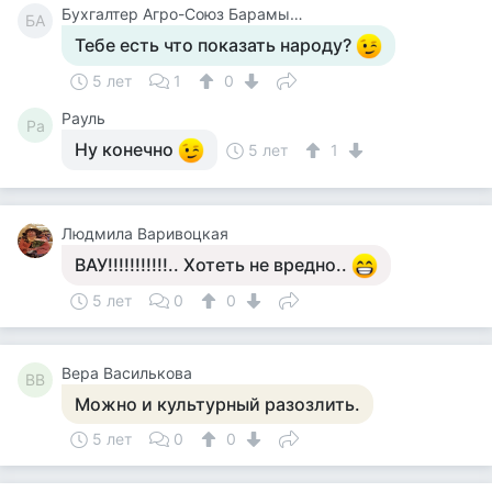
Бухгалтер Агро-Союз Барамыкина
БА
Тебе есть что показать народу?
5 лет
1
0
Рауль
Ра
Ну конечно
5 лет
1
Людмила Варивоцкая
ВАУ!!!!!!!!!!!.. Хотеть не вредно..
5 лет
0
0
Вера Василькова
ВВ
Можно и культурный разозлить.
5 лет
0
0