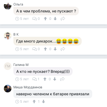
Ольга
А в чем проблема, не пускают ?
5 лет
0
0
В К
Где много дикарок...
5 лет
0
0
Галина М
ГМ
А кто не пускает? Вперед!)))
5 лет
1
0
Миша Мордвинов
наверно челеном к батарее привязали
5 лет
1