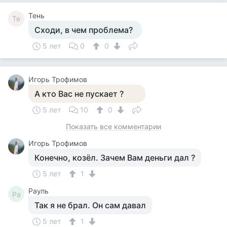
Тень
Те
Сходи, в чем проблема?
5 лет
0
0
Игорь Трофимов
А кто Вас не пускает ?
5 лет
10
0
Показать все комментарии
Игорь Трофимов
Конечно, козёл. Зачем Вам деньги дал ?
5 лет
1
Рауль
Ра
Так я не брал. Он сам давал
5 лет
1