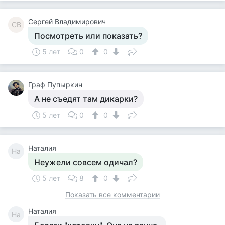
Сергей Владимирович
СВ
Посмотреть или показать?
5 лет
0
0
Граф Пупыркин
А не съедят там дикарки?
5 лет
0
0
Наталия
На
Неужели совсем одичал?
5 лет
8
0
Показать все комментарии
Наталия
На