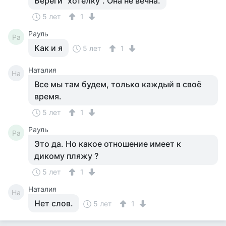
Береги "хотелку". Она не вечна.
5 лет
1
Рауль
Ра
Как и я
5 лет
1
Наталия
На
Все мы там будем, только каждый в своё
время.
5 лет
1
Рауль
Ра
Это да. Но какое отношение имеет к
дикому пляжу ?
5 лет
1
Наталия
На
Нет слов.
5 лет
1