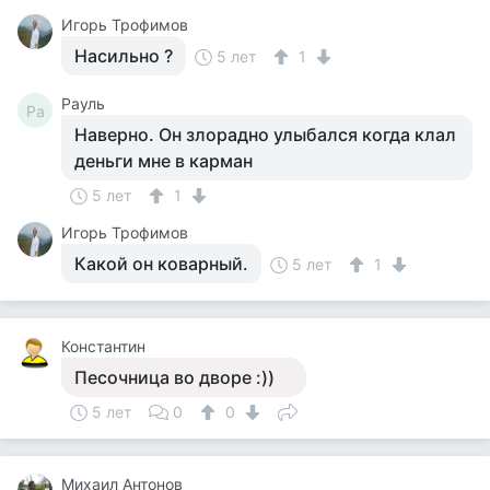
Игорь Трофимов
Насильно ?
5 лет
1
Рауль
Ра
Наверно. Он злорадно улыбался когда клал
деньги мне в карман
5 лет
1
Игорь Трофимов
Какой он коварный.
5 лет
1
Константин
Песочница во дворе :))
5 лет
0
0
Михаил Антонов