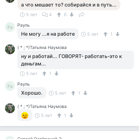
а что мешает то? собирайся и в путь...
5 лет
4
0
Рауль
Ра
Не могу ...я на работе
5 лет
1
( * ; *)Татьяна Наумова
ну и работай... ГОВОРЯТ- работать-это к
деньгам...
5 лет
1
Рауль
Ра
Хорошо.
5 лет
1
( * ; *)Татьяна Наумова
5 лет
1
Сергей Остёрский-2