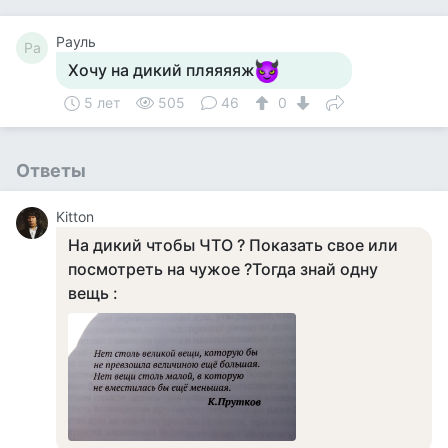
Рауль
Ра
Хочу на дикий пляяяяж
5 лет
505
46
0
Ответы
Kitton
На дикий чтобы ЧТО ? Показать свое или
посмотреть на чужое ?Тогда знай одну
вещь :