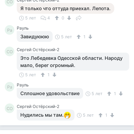
СО
Я только что оттуда приехал. Лепота.
5 лет
4
0
Рауль
Ра
Завидуююю
5 лет
1
Сергей Остёрский-2
СО
Это Лебедевка Одесской области. Народу
мало, берег огромный.
5 лет
1
Рауль
Ра
Сплошное удовольствие
5 лет
1
Сергей Остёрский-2
СО
Нудились мы там.
5 лет
1