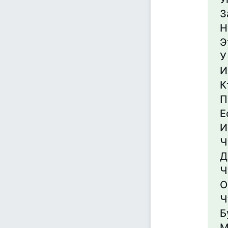
З
Н
Э
У
И
К
П
Е
И
Ч
Д
Ч
О
Ч
Б
М