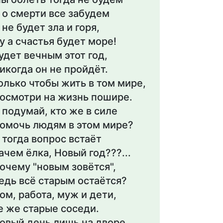
 о смерти все забудем
 не будет зла и горя,
у а счастья будет море!
удет вечным этот год,
икогда он не пройдёт.
олько чтобы жить в том мире,
осмотри на жизнь пошире.
 подумай, кто же в силе
омочь людям в этом мире?
 тогда вопрос встаёт
ачем ёлка, Новый год???...
очему "новым зовётся",
едь всё старым остаётся?
ом, работа, муж и дети,
е же старые соседи.
овый день лишь на дворе,