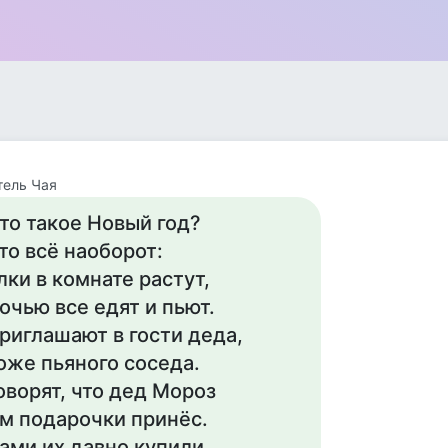
тель Чая
то такое Новый год?
то всё наоборот:
лки в комнате растут,
очью все едят и пьют.
риглашают в гости деда,
оже пьяного соседа.
оворят, что дед Мороз
м подарочки принёс.
ами их давно купили