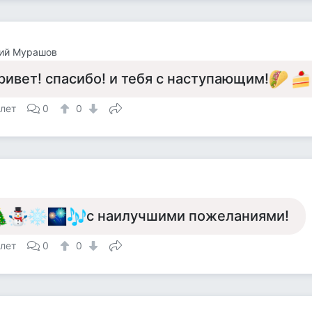
ний Мурашов
ривет! спасибо! и тебя с наступающим!
 лет
0
0
с наилучшими пожеланиями!
 лет
0
0