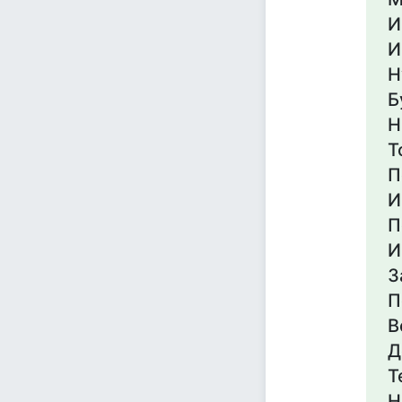
И
И
Н
Б
Н
Т
П
И
П
И
З
П
В
Д
Т
Н