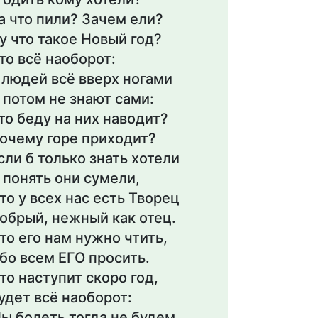
а что пили? Зачем ели?
у что такое Новый год?
то всё наоборот:
 людей всё вверх ногами
 потом не знают сами:
то беду на них наводит?
очему горе приходит?
сли б только знать хотели
 понять они сумели,
то у всех нас есть Творец
обрый, нежный как отец.
то его нам нужно чтить,
бо всем ЕГО просить.
то наступит скоро год,
удет всё наоборот:
ы болеть тогда не будем