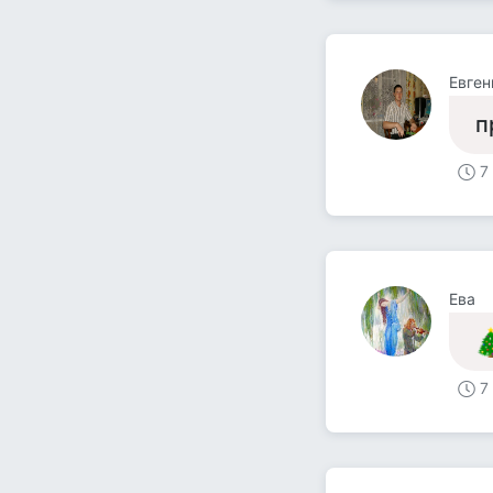
Евге
п
7
Ева
7