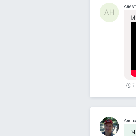
Алев
АН
И
7
Алёна
Ч