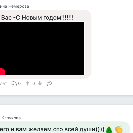
тина Немерова
 Вас -С Новым годом!!!!!!!
 лет
0
0
 Клочкова
его и вам желаем ото всей души))))