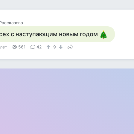
Рассказова
сех с наступающим новым годом
 лет
561
42
9