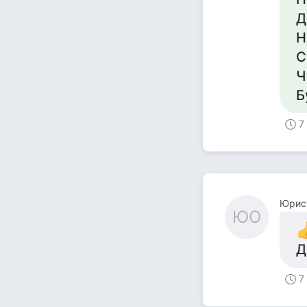
Д
Н
С
Ч
Б
7
Юрис
ЮО
Д
7