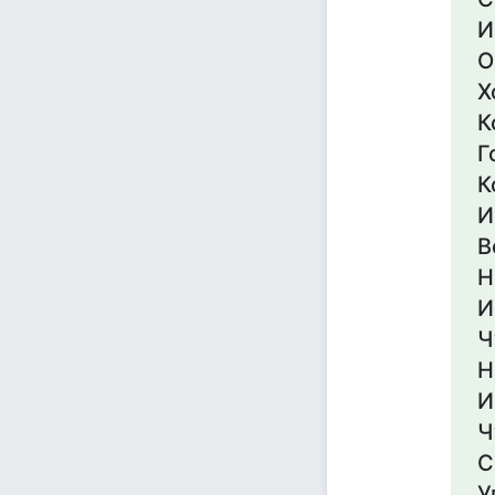
И
О
Х
К
Г
К
И
В
Н
И
Ч
Н
И
Ч
С
У