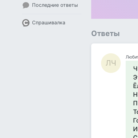
Последние ответы
Спрашивалка
Ответы
Люби
ЛЧ
Ч
Э
Ё
Н
П
Т
Г
И
С