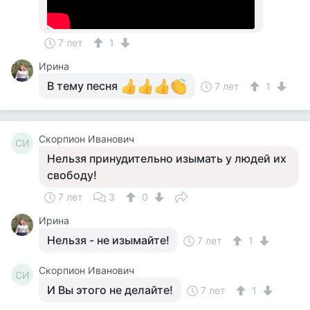
7 лет
1
Ирина
В тему песня
7 лет
1
Скорпион Иванович
СИ
Нельзя принудительно изымать у людей их
свободу!
7 лет
3
0
Ирина
Нельзя - не изымайте!
7 лет
1
Скорпион Иванович
СИ
И Вы этого не делайте!
7 лет
1