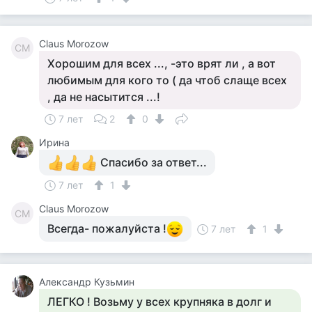
Сlaus Morozow
СM
Хорошим для всех ..., -это врят ли , а вот
любимым для кого то ( да чтоб слаще всех
, да не насытится ...!
7 лет
2
0
Ирина
Спасибо за ответ...
7 лет
1
Сlaus Morozow
СM
Всегда- пожалуйста !
7 лет
1
Aлександр Кузьмин
ЛЕГКО ! Возьму у всех крупняка в долг и