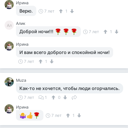
Ирина
Верю.
7 лет
1
Алик
Ал
Доброй ночи!!!
7 лет
1
Ирина
И вам всего доброго и спокойной ночи!
7 лет
1
Muza
Как-то не хочется, чтобы люди огорчались.
7 лет
1
0
Ирина
7 лет
1