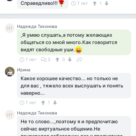
Справедливо!!!
7 лет
1
Надежда Тихонова
НТ
,Я умею слушать,а потому желающих
общаться со мной много.Как говорится
видят свободные уши.
7 лет
3
0
Ирина
Какое хорошее качество... но только не
для вас , тяжело всех выслушать и понять
наверно...
7 лет
1
Надежда Тихонова
НТ
Не то слово...,поэтому я и предпочитаю
сейчас виртуальное общение.Не