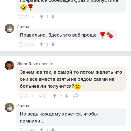
понравился собеседник,раз и пропустила
7 лет
1
Ирина
Правильно. Здесь это всё проще.
7 лет
1
Viktor Reznichenko
Зачем же так, а самой то потом жалеть что
они все вместе взяты не рядом свами не
больнее ли получится?
7 лет
1
0
Ирина
Но ведь каждому хочется, чтобы
помнили...
7 лет
1