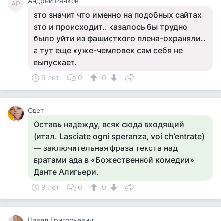
Андрей Рачков
АР
это значит что именно на подобных сайтах
это и происходит.. казалось бы трудно
было уйти из фашисткого плена-охраняли..
а тут еще хуже-чемловек сам себя не
выпускает.
9 лет
0
0
Свет
Оставь надежду, всяк сюда входящий
(итал. Lasciate ogni speranza, voi ch’entrate)
— заключительная фраза текста над
вратами ада в «Божественной комедии»
Данте Алигьери.
9 лет
0
0
Павел Григорьевич