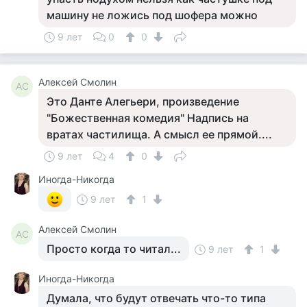
машину не ложись под шофера можно
9 лет
0
0
Алексей Смолин
АС
Это Данте Алегьери, произведение
"Божественная комедия" Надпись на
вратах частилища. А смысл ее прямой....
9 лет
4
0
Иногда-Никогда
9 лет
1
Алексей Смолин
АС
Просто когда то читал...
9 лет
1
Иногда-Никогда
Думала, что будут отвечать что-то типа