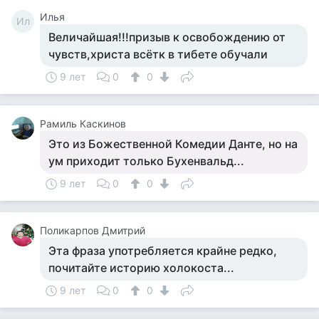
Илья
Ил
Величайшая!!!призыв к освобождению от
чувств,христа всётк в тибете обучали
9 лет
0
0
Рамиль Каскинов
Это из Божественной Комедии Данте, но на
ум приходит только Бухенвальд...
9 лет
0
0
Поликарпов Дмитрий
Эта фраза употребляется крайне редко,
почитайте историю холокоста...
9 лет
0
0