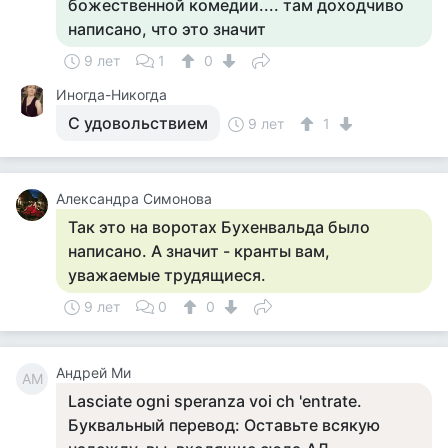
божественной комедии.... там доходчиво
написано, что это значит
9 лет
1
0
Иногда-Никогда
С удовольствием
9 лет
1
Александра Симонова
Так это на воротах Бухенвальда было
написано. А значит - кранты вам,
уважаемые трудящиеся.
9 лет
0
0
Андрей Ми
АМ
Lasciate ogni speranza voi ch 'entrate.
Буквальный перевод: Оставьте всякую