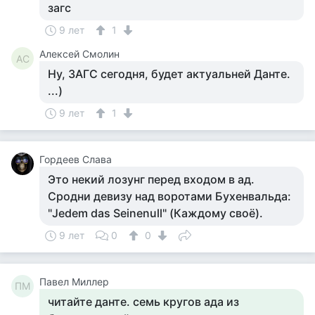
загс
9 лет
1
Алексей Смолин
АС
Ну, ЗАГС сегодня, будет актуальней Данте.
...)
9 лет
1
Гордеев Слава
Это некий лозунг перед входом в ад.
Сродни девизу над воротами Бухенвальда:
"Jedem das Seinenull" (Каждому своё).
9 лет
0
0
Павел Миллер
ПМ
читайте данте. семь кругов ада из