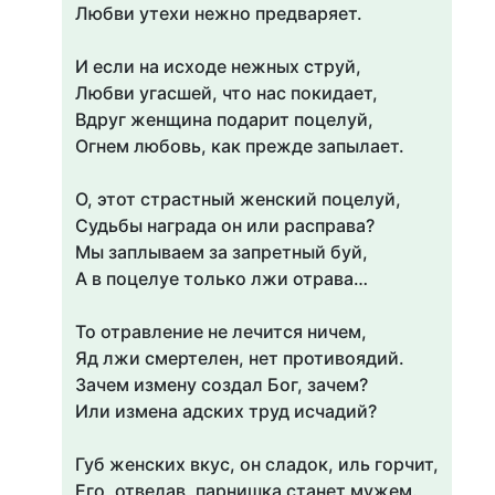
Любви утехи нежно предваряет.
И если на исходе нежных струй,
Любви угасшей, что нас покидает,
Вдруг женщина подарит поцелуй,
Огнем любовь, как прежде запылает.
О, этот страстный женский поцелуй,
Судьбы награда он или расправа?
Мы заплываем за запретный буй,
А в поцелуе только лжи отрава…
То отравление не лечится ничем,
Яд лжи смертелен, нет противоядий.
Зачем измену создал Бог, зачем?
Или измена адских труд исчадий?
Губ женских вкус, он сладок, иль горчит,
Его, отведав, парнишка станет мужем.