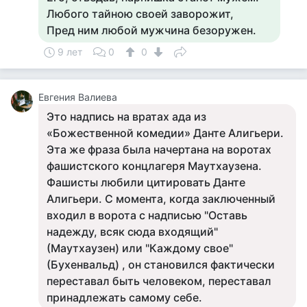
Любого тайною своей заворожит,
Пред ним любой мужчина безоружен.
9 лет
0
0
Евгения Валиева
Это надпись на вратах ада из
«Божественной комедии» Данте Алигьери.
Эта же фраза была начертана на воротах
фашистского концлагеря Маутхаузена.
Фашисты любили цитировать Данте
Алигьери. С момента, когда заключенный
входил в ворота с надписью "Оставь
надежду, всяк сюда входящий"
(Маутхаузен) или "Каждому свое"
(Бухенвальд) , он становился фактически
переставал быть человеком, переставал
принадлежать самому себе.