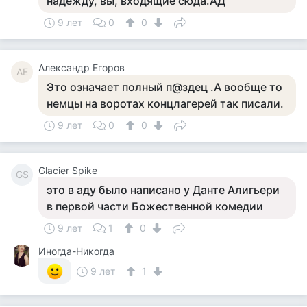
надежду, вы, входящие сюда.АД
9 лет
0
0
Александр Егоров
АЕ
Это означает полный п@здец .А вообще то
немцы на воротах концлагерей так писали.
9 лет
0
0
Glacier Spike
GS
это в аду было написано у Данте Алигьери
в первой части Божественной комедии
9 лет
1
0
Иногда-Никогда
9 лет
1