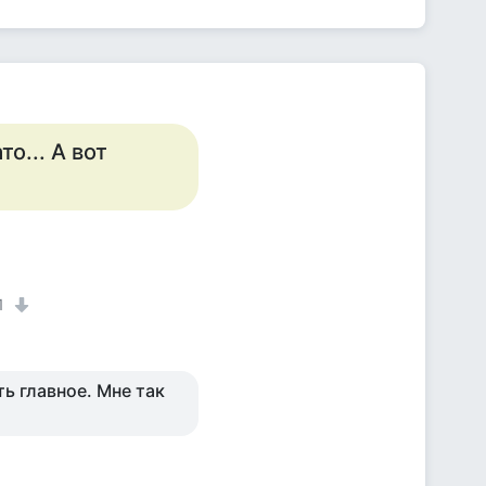
о... А вот
1
ть главное. Мне так