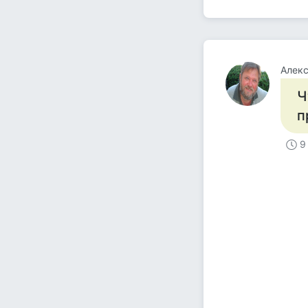
Алекс
Ч
п
9