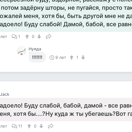
 потом задёрну шторы, не пугайся, просто так
ожалей меня, хотя бы, быть другой мне не д
адоело! Буду слабой! Дамой, бабой, все равн
 лет
1
0
Нуяда
!!!!!!!
9 лет
1
 Jack
адоело! Буду слабой, бабой, дамой - все ра
еня, хотя бы....?Ну куда ж ты убегаешь?Вот гав
 лет
11
0