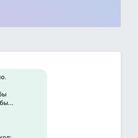
но.
бы
бы...
кол: