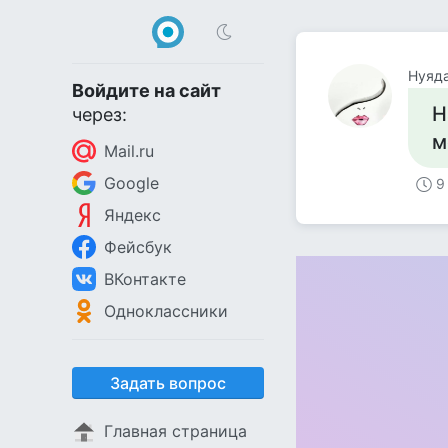
Нуяд
Войдите на сайт
Н
через:
м
Mail.ru
Google
9
Яндекс
Фейсбук
ВКонтакте
Одноклассники
Задать вопрос
Главная страница