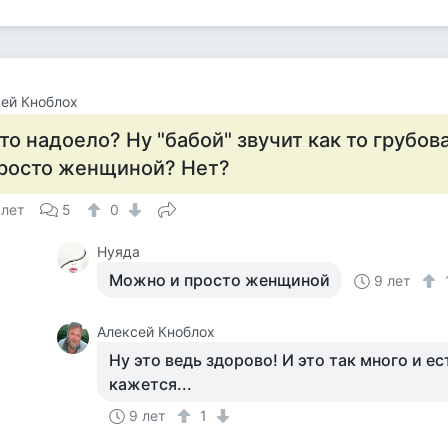
ей Кноблох
то надоело? Ну "бабой" звучит как то грубоват
росто женщиной? Нет?
 лет
5
0
Нуяда
Можно и просто женщиной
9 лет
Алексей Кноблох
Ну это ведь здорово! И это так много и ес
кажется...
9 лет
1