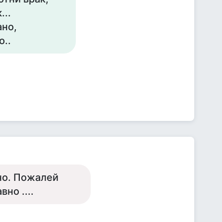
...
ано,
о..
вно. Пожалей
но ....