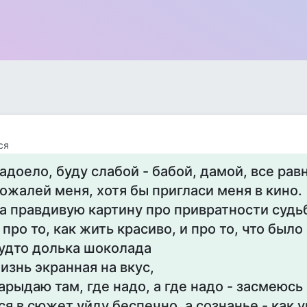
ся
адоело, буду слабой - бабой, дамой, все рав
ожалей меня, хотя бы пригласи меня в кино.
а правдивую картину про привратности судь
 про то, как жить красиво, и про то, что было 
удто долька шоколада
изнь экранная на вкус,
арыдаю там, где надо, а где надо - засмеюсь
ся в сюжет уйду беспечно, а сознанье - как у