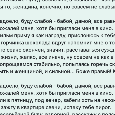
ы то, женщина, конечно, но совсем не слабы
адоело, буду слабой - бабой, дамой, все рав
ожалей меня, хотя бы пригласи меня в кино.
ильм приму я как награду, прислонюсь к теб
 горчинка шоколада вдруг напомнит мне о то
то сеанс окончен, значит, расставаться суж
 жизни, жалко, все иначе, ну совсем не как в
опрощаемся стабильно, попытаясь горечь с
ыть и женщиной, и сильной... Боже правый! 
адоело, буду слабой - бабой, дамой, все рав
ожалей меня, хотя бы пригласи меня в кино.
ли в пятницу, под вечер, забеги хоть на часок
 зажгу в квартире свечи, испеку тебе пирог.
есерьёзной буду, вздорной, расскажу с полс