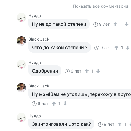
Показать все комментарии
Нуяда
Ну не до такой степени
9 лет
1
Black Jack
чего до какой степени ?
9 лет
1
Нуяда
Одобрения
9 лет
1
Black Jack
Ну мэм!Вам не угодишь ,перехожу в друг
9 лет
1
Нуяда
Заинтриговали...это как?
9 лет
1