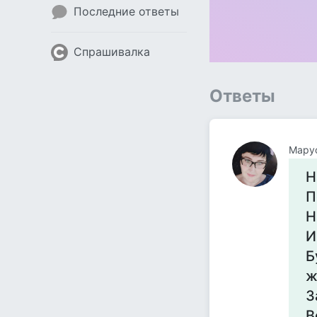
Последние ответы
Спрашивалка
Ответы
Мару
Н
П
Н
И
Б
ж
З
В