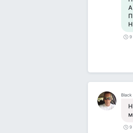
А
П
Н
9
Black
Н
м
9