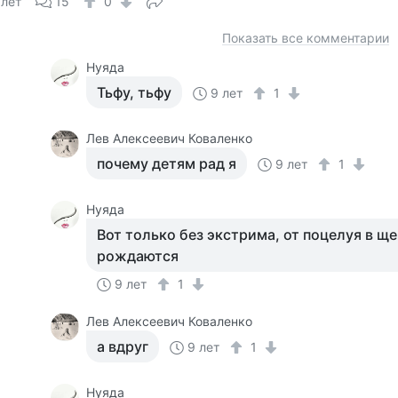
 лет
15
0
Показать все комментарии
Нуяда
Тьфу, тьфу
9 лет
1
Лев Алексеевич Коваленко
почему детям рад я
9 лет
1
Нуяда
Вот только без экстрима, от поцелуя в ще
рождаются
9 лет
1
Лев Алексеевич Коваленко
а вдруг
9 лет
1
Нуяда