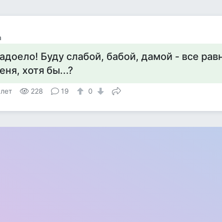
а
адоело! Буду слабой, бабой, дамой - все ра
еня, хотя бы...?
 лет
228
19
0