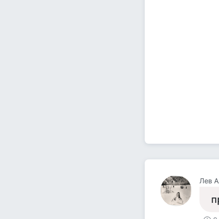
Лев А
п