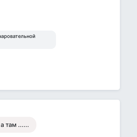
очаровательной
там ......