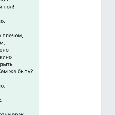
й пол!
но.
е плечом,
м,
дено
 кино
крыть
Кем же быть?
но.
.
отни врак,