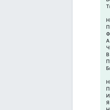
Т
Н
П
Ф
А
Ч
В
П
Б
Н
П
И
Я
Н