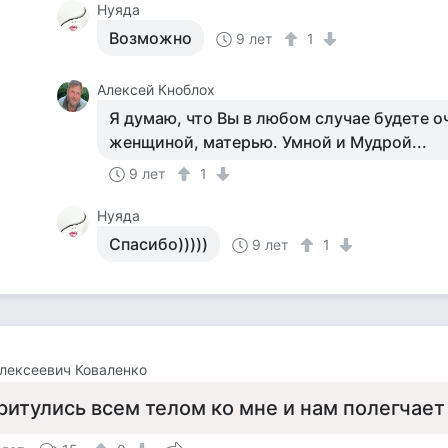
Нуяда
Возможно
9 лет
1
Алексей Кноблох
Я думаю, что Вы в любом случае будете 
женщиной, матерью. Умной и Мудрой...
9 лет
1
Нуяда
Спасибо)))))
9 лет
1
лексеевич Коваленко
ритулись всем телом ко мне и нам полегчает а 