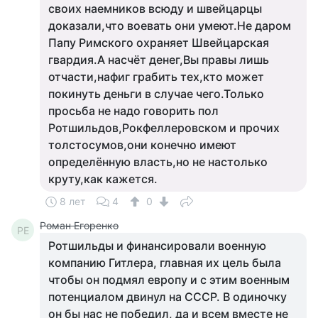
своих наемников всюду и швейцарцы
доказали,что воевать они умеют.Не даром
Папу Римского охраняет Швейцарская
гвардия.А насчёт денег,Вы правы лишь
отчасти,нафиг грабить тех,кто может
покинуть деньги в случае чего.Только
просьба не надо говорить пол
Ротшильдов,Рокфеллеровском и прочих
толстосумов,они конечно имеют
определённую власть,но не настолько
круту,как кажется.
8 лет
4
0
Роман Егоренко
РЕ
Ротшильды и финансировали военную
компанию Гитлера, главная их цель была
чтобы он подмял европу и с этим военным
потенциалом двинул на СССР. В одиночку
он бы нас не победил, да и всем вместе не