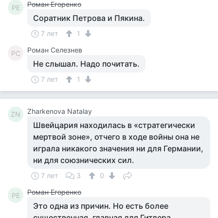
Роман Егоренко
РЕ
Соратник Петрова и Пякина.
7 лет
1
Роман Селезнев
РС
Не слышал. Надо почитать.
7 лет
1
Zharkenova Natalay
ZN
Швейцария находилась в «стратегически
мертвой зоне», отчего в ходе войны она не
играла никакого значения ни для Германии,
ни для союзнических сил.
7 лет
3
0
Роман Егоренко
РЕ
Это одна из причин. Но есть более
существенная, главная для Гитлера.