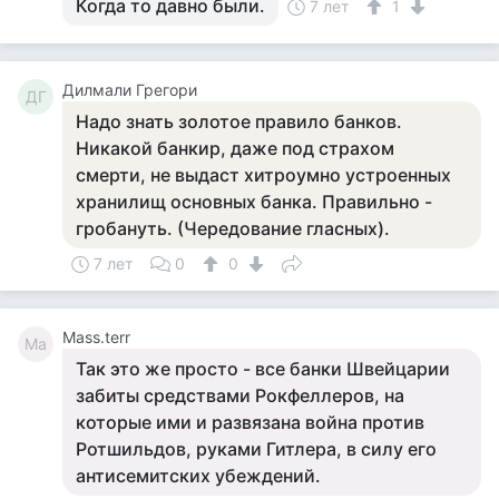
Когда то давно были.
7 лет
1
Дилмали Грегори
ДГ
Надо знать золотое правило банков.
Никакой банкир, даже под страхом
смерти, не выдаст хитроумно устроенных
хранилищ основных банка. Правильно -
гробануть. (Чередование гласных).
7 лет
0
0
Mass.terr
Ma
Так это же просто - все банки Швейцарии
забиты средствами Рокфеллеров, на
которые ими и развязана война против
Ротшильдов, руками Гитлера, в силу его
антисемитских убеждений.