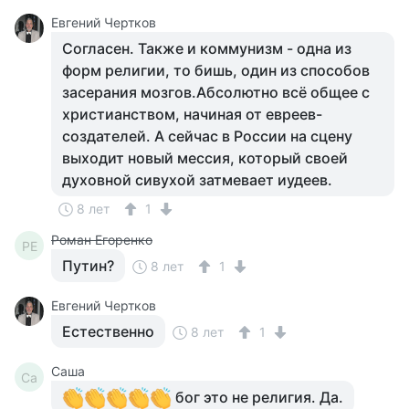
Евгений Чертков
Согласен. Также и коммунизм - одна из
форм религии, то бишь, один из способов
засерания мозгов.Абсолютно всё общее с
христианством, начиная от евреев-
создателей. А сейчас в России на сцену
выходит новый мессия, который своей
духовной сивухой затмевает иудеев.
8 лет
1
Роман Егоренко
РЕ
Путин?
8 лет
1
Евгений Чертков
Естественно
8 лет
1
Саша
Са
бог это не религия. Да.