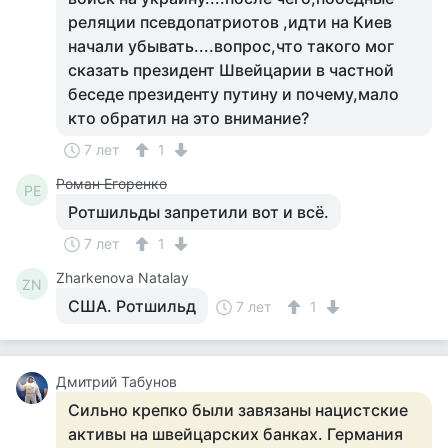
реляции псевдопатриотов ,идти на Киев
начали убывать....вопрос,что такого мог
сказать президент Швейцарии в частной
беседе президенту путину и почему,мало
кто обратил на это внимание?
7 лет
1
Роман Егоренко
РЕ
Ротшильды запретили вот и всё.
7 лет
1
Zharkenova Natalay
ZN
США. Ротшильд
7 лет
1
Дмитрий Табунов
Сильно крепко были завязаны нацистские
активы на швейцарских банках. Германия