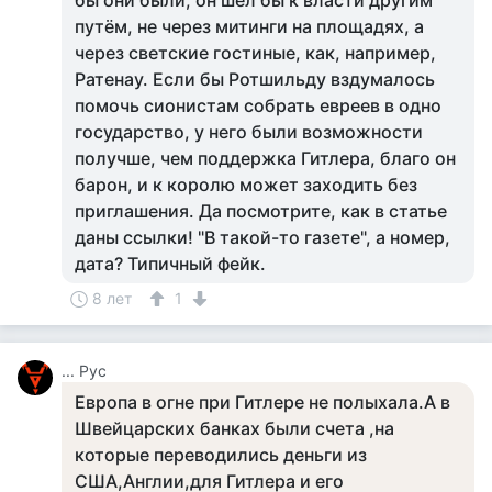
бы они были, он шёл бы к власти другим
путём, не через митинги на площадях, а
через светские гостиные, как, например,
Ратенау. Если бы Ротшильду вздумалось
помочь сионистам собрать евреев в одно
государство, у него были возможности
получше, чем поддержка Гитлера, благо он
барон, и к королю может заходить без
приглашения. Да посмотрите, как в статье
даны ссылки! "В такой-то газете", а номер,
дата? Типичный фейк.
8 лет
1
... Рус
Европа в огне при Гитлере не полыхала.А в
Швейцарских банках были счета ,на
которые переводились деньги из
США,Англии,для Гитлера и его