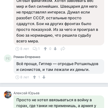
Он был фанатиком. Хотел завоевать вес
мир и бил силнейших. Швецария для него
не представлял интереса. Думал если
разобет СССР, остальные просто
сдадутся. Бои на других фронтах было
просто показухой. Из за чего и проиграл в
бою за нормандию, что решила судьбу
всего мира.
8 лет
1
0
Роман Егоренко
РЕ
Всё проще, Гитлер — отродье Ротшильдов
и сионистов, и там лежали их деньги.
8 лет
1
Алексей Юрьев
Просто не хотел ввязываться в войну в
горах, где танки не применишь, а армия у