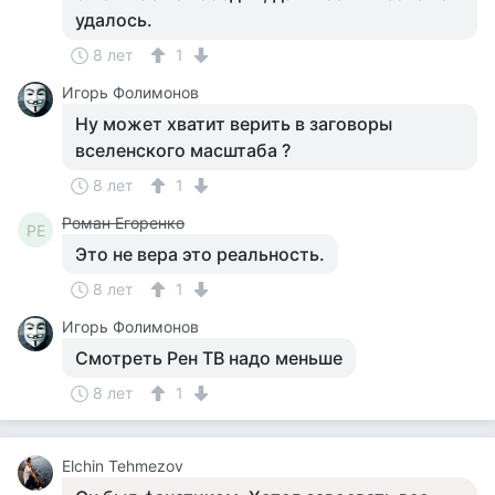
удалось.
8 лет
1
Игорь Фолимонов
Ну может хватит верить в заговоры
вселенского масштаба ?
8 лет
1
Роман Егоренко
РЕ
Это не вера это реальность.
8 лет
1
Игорь Фолимонов
Смотреть Рен ТВ надо меньше
8 лет
1
Elchin Tehmezov