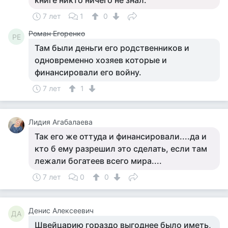
книге никто ничего не знал.
7 лет
1
0
Роман Егоренко
РЕ
Там были деньги его родственников и
одновременно хозяев которые и
финансировали его войну.
7 лет
1
Лидия Агабалаева
Так его же оттуда и финансировали....да и
кто б ему разрешил это сделать, если там
лежали богатеев всего мира....
7 лет
0
0
Денис Алексеевич
ДА
Швейцарию гораздо выгоднее было иметь,