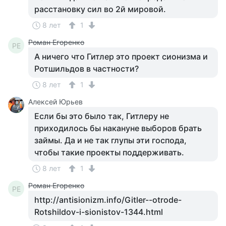
расстановку сил во 2й мировой.
8 лет
1
Роман Егоренко
РЕ
А ничего что Гитлер это проект сионизма и
Ротшильдов в частности?
8 лет
1
Алексей Юрьев
Если бы это было так, Гитлеру не
приходилось бы накануне выборов брать
займы. Да и не так глупы эти господа,
чтобы такие проекты поддерживать.
8 лет
1
Роман Егоренко
РЕ
http://antisionizm.info/Gitler--otrode-
Rotshildov-i-sionistov-1344.html