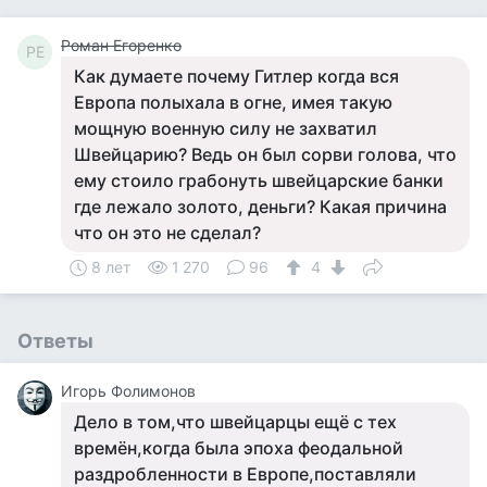
Роман Егоренко
РЕ
Как думаете почему Гитлер когда вся
Европа полыхала в огне, имея такую
мощную военную силу не захватил
Швейцарию? Ведь он был сорви голова, что
ему стоило грабонуть швейцарские банки
где лежало золото, деньги? Какая причина
что он это не сделал?
8 лет
1 270
96
4
Ответы
Игорь Фолимонов
Дело в том,что швейцарцы ещё с тех
времён,когда была эпоха феодальной
раздробленности в Европе,поставляли