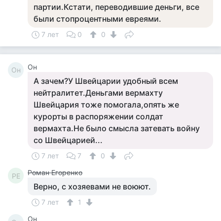
партии.Кстати, переводившие деньги, все
были стопроцентными евреями.
7 лет
0
0
Он
Он
А зачем?У Швейцарии удобный всем
нейтралитет.Деньгами вермахту
Швейцария тоже помогала,опять же
курорты в распоряжении солдат
вермахта.Не было смысла затевать войну
со Швейцарией...
7 лет
7
0
Роман Егоренко
РЕ
Верно, с хозяевами не воюют.
7 лет
1
Он