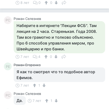
8 лет
0
0
Роман Селезнев
РС
Наберите в интернете "Лекции ФСБ". Там
лекция на 2 часа. Старенькая. Года 2008.
Там все грамотно и толково объяснено.
Про 6 способов управления миром, про
Швейцарию и про банки.
7 лет
4
0
Роман Егоренко
РЕ
Я как то смотрел что то подобное автор
Ефимов.
7 лет
1
Роман Селезнев
РС
Да.
7 лет
1