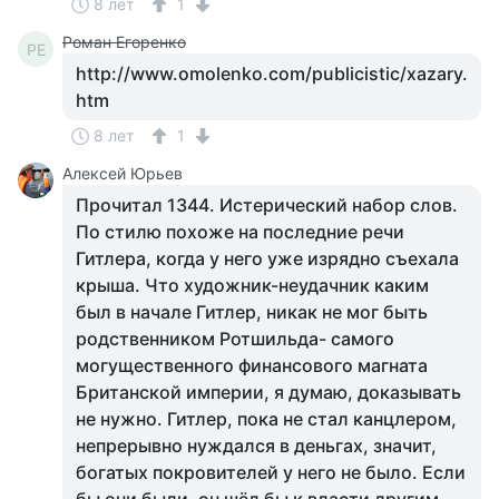
8 лет
1
Роман Егоренко
РЕ
http://www.omolenko.com/publicistic/xazary.
htm
8 лет
1
Алексей Юрьев
Прочитал 1344. Истерический набор слов.
По стилю похоже на последние речи
Гитлера, когда у него уже изрядно съехала
крыша. Что художник-неудачник каким
был в начале Гитлер, никак не мог быть
родственником Ротшильда- самого
могущественного финансового магната
Британской империи, я думаю, доказывать
не нужно. Гитлер, пока не стал канцлером,
непрерывно нуждался в деньгах, значит,
богатых покровителей у него не было. Если