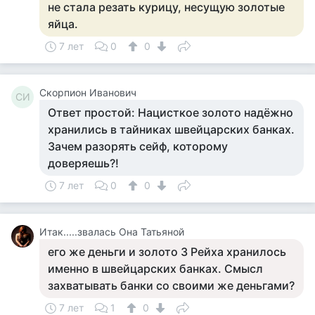
не стала резать курицу, несущую золотые
яйца.
7 лет
0
0
Скорпион Иванович
СИ
Ответ простой: Нацисткое золото надёжно
хранились в тайниках швейцарских банках.
Зачем разорять сейф, которому
доверяешь?!
7 лет
0
0
Итак.....звалась Она Татьяной
его же деньги и золото 3 Рейха хранилось
именно в швейцарских банках. Смысл
захватывать банки со своими же деньгами?
7 лет
1
0