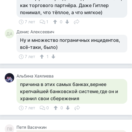
как торгового партнёра. Даже Гитлер
понимал, что тёплое, а что мягкое)
7 лет
1
0
Денис Алексеевич
ДА
Ну и множество пограничных инцидентов,
всё-таки, было)
7 лет
1
Альбина Хаялиева
причина в этих самых банках,вернее
крепчайшей банковской системе,где он и
хранил свои сбережения
7 лет
0
0
Петя Васечкин
ПВ