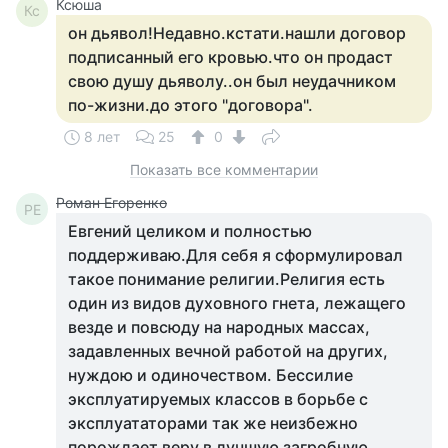
Ксюша
Кс
он дьявол!Недавно.кстати.нашли договор
подписанный его кровью.что он продаст
свою душу дьяволу..он был неудачником
по-жизни.до этого "договора".
8 лет
25
0
Показать все комментарии
Роман Егоренко
РЕ
Евгений целиком и полностью
поддерживаю.Для себя я сформулировал
такое понимание религии.Религия есть
один из видов духовного гнета, лежащего
везде и повсюду на народных массах,
задавленных вечной работой на других,
нуждою и одиночеством. Бессилие
эксплуатируемых классов в борьбе с
эксплуататорами так же неизбежно
порождает веру в лучшую загробную