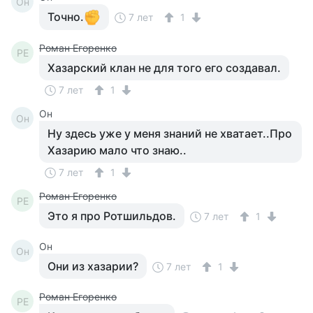
Он
Точно.
7 лет
1
Роман Егоренко
РЕ
Хазарский клан не для того его создавал.
7 лет
1
Он
Он
Ну здесь уже у меня знаний не хватает..Про
Хазарию мало что знаю..
7 лет
1
Роман Егоренко
РЕ
Это я про Ротшильдов.
7 лет
1
Он
Он
Они из хазарии?
7 лет
1
Роман Егоренко
РЕ