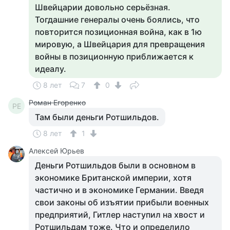
Швейцарии довольно серьёзная.
Тогдашние генералы очень боялись, что
повторится позиционная война, как в 1ю
мировую, а Швейцария для превращения
войны в позиционную приближается к
идеалу.
8 лет
7
0
Роман Егоренко
РЕ
Там были деньги Ротшильдов.
8 лет
1
Алексей Юрьев
Деньги Ротшильдов были в основном в
экономике Британской империи, хотя
частично и в экономике Германии. Введя
свои законы об изъятии прибыли военных
предприятий, Гитлер наступил на хвост и
Ротшильдам тоже. Что и определило