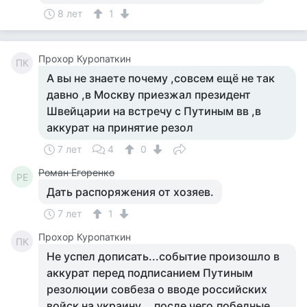
8 лет
1
Прохор Куропаткин
ПК
А вы не знаете почему ,совсем ещё не так
давно ,в Москву приезжал президент
Швейцарии на встречу с Путиным вв ,в
аккурат на принятие резол
7 лет
4
0
Роман Егоренко
РЕ
Дать распоряжения от хозяев.
7 лет
1
Прохор Куропаткин
ПК
Не успел дописать...событие произошло в
аккурат перед подписанием Путиным
резолюции совбеза о вводе российских
войск на украину....после чего,победные