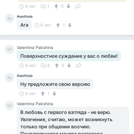
6 лет
1
0
Asettula
As
Ага
6 лет
1
Valentina Pakshina
VP
Поверхностное суждение у вас о любви!
6 лет
6
0
Asettula
As
Ну предложите свою версию
6 лет
1
Valentina Pakshina
VP
В любовь с первого взгляда - не верю.
Увлечение, считаю, может возникнуть
только при общении воочию.
Понравившаяся манера разговора,