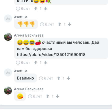
В ПУРГЕ
6 лет
1
Asettula
As
6 лет
1
Алина Васильева
счастливый вы человек. Дай
вам бог здоровья
https://ok.ru/video/1350121690618
6 лет
1
Asettula
As
Взаимно
6 лет
1
Алина Васильева
6 лет
1