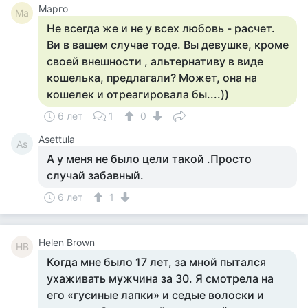
Марго
Ма
Не всегда же и не у всех любовь - расчет.
Ви в вашем случае тоде. Вы девушке, кроме
своей внешности , альтернативу в виде
кошелька, предлагали? Может, она на
кошелек и отреагировала бы....))
6 лет
1
0
Asettula
As
А у меня не было цели такой .Просто
случай забавный.
6 лет
1
Helen Brown
HB
Когда мне было 17 лет, за мной пытался
ухаживать мужчина за 30. Я смотрела на
его «гусиные лапки» и седые волоски и