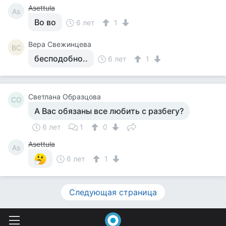
Asettula
As
Во во
6 лет
1
Вера Свежинцева
ВС
бесподобно..
6 лет
1
Светлана Образцова
СО
А Вас обязаны все любить с разбегу?
6 лет
1
0
Asettula
As
6 лет
1
Следующая страница