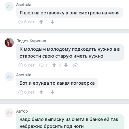
Asettula
As
Я шел на остановку а она смотрела на меня
6 лет
1
Лидия Куркина
К молодым молодому подходить нужно а в
старости свою старую иметь нужно
6 лет
1
0
Asettula
As
Вот и ерунда то какая поговорка
6 лет
1
Автор
Ав
надо было выписку из счета в банке ей так
небрежно бросить под ноги