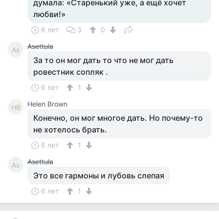
думала: «Старенький уже, а ещё хочет
любви!»
6 лет
3
0
Asettula
As
За то он мог дать то что не мог дать
ровестник сопляк .
6 лет
1
Helen Brown
HB
Конечно, он мог многое дать. Но почему-то
не хотелось брать.
6 лет
1
Asettula
As
Это все гармоны и лубовь слепая
6 лет
1