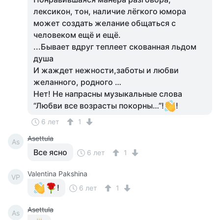
лексикон, тон, наличие лёгкого юмора
может создать желание общаться с
человеком ещё и ещё.
...Бывает вдруг теплеет скованная льдом
душа
И жаждет нежности,заботы и любви
желанного, родного …
Нет! Не напрасны музыкальные слова
“Любви все возрасты покорны…”!
!
6 лет
1
Asettula
As
Все ясно
6 лет
1
Valentina Pakshina
VP
!
6 лет
1
Asettula
As