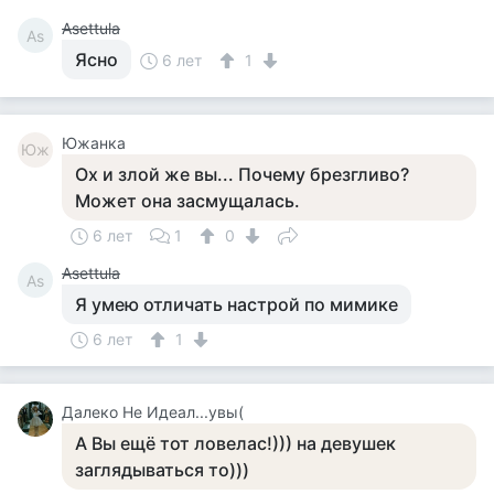
Asettula
As
Ясно
6 лет
1
Южанка
Юж
Ох и злой же вы... Почему брезгливо?
Может она засмущалась.
6 лет
1
0
Asettula
As
Я умею отличать настрой по мимике
6 лет
1
Далеко Не Идеал...увы(
А Вы ещё тот ловелас!))) на девушек
заглядываться то)))