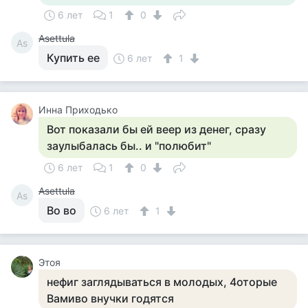
6 лет
1
0
Asettula
As
Купить ее
6 лет
1
Инна Приходько
Вот показали бы ей веер из денег, сразу
заулыбалась бы.. и "полюбит"
6 лет
1
0
Asettula
As
Во во
6 лет
1
Этоя
нефиг заглядываться в молодых, 4оторые
Вамиво внучки годятся