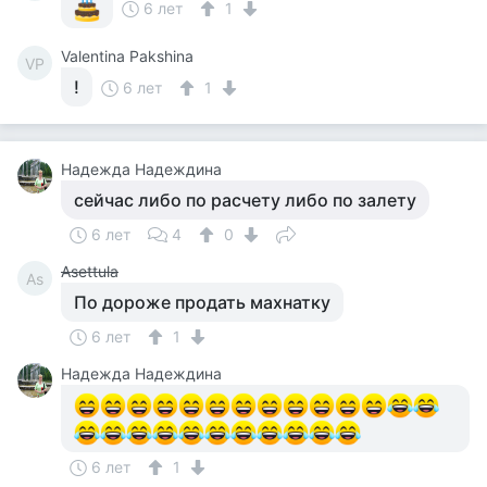
6 лет
1
Valentina Pakshina
VP
!
6 лет
1
Надежда Надеждина
сейчас либо по расчету либо по залету
6 лет
4
0
Asettula
As
По дороже продать махнатку
6 лет
1
Надежда Надеждина
6 лет
1