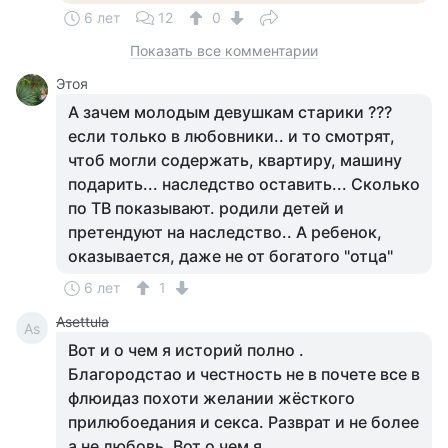
6 лет
12
0
Показать все комментарии
Этоя
А зачем молодым девушкам старики ???
если только в любовники.. и то смотрят,
чтоб могли содержать, квартиру, машину
подарить... наследство оставить... Сколько
по ТВ показывают. родили детей и
претендуют на наследство.. А ребенок,
оказывается, даже не от богатого "отца"
6 лет
1
Asettula
As
Вот и о чем я историй полно .
Благородстао и честность не в почете все в
флюидаз похоти желании жёсткого
прилюбоедания и секса. Разврат и не более
а не любовь. Вот о чем я