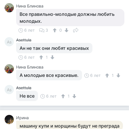
Нина Блинова
Все правильно-молодые должны любить
молодых.
6 лет
3
0
Asettula
As
Ан не так они любят красивых
6 лет
1
Нина Блинова
А молодые все красивые.
6 лет
1
Asettula
As
Не все
6 лет
1
Ирина
машину купи и морщины будут не преграда