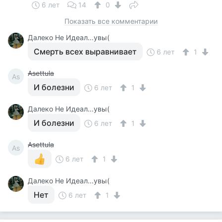
6 лет
14
0
Показать все комментарии
Далеко Не Идеал...увы(
Смерть всех выравнивает
6 лет
1
Asettula
As
И болезни
6 лет
1
Далеко Не Идеал...увы(
И болезни
6 лет
1
Asettula
As
6 лет
1
Далеко Не Идеал...увы(
Нет
6 лет
1