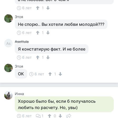
6 лет
1
Этоя
Не спорю.. Вы хотели любви молодой???
6 лет
1
Asettula
As
Я констатирую факт. И не более
6 лет
1
Этоя
ОК
6 лет
1
Инна
Хорошо было бы, если б получалось
любить по расчету. Но, увы)
6 лет
1
0