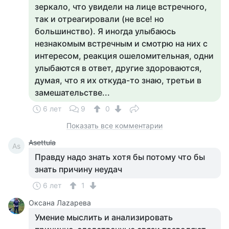
зеркало, что увидели на лице встречного,
так и отреагировали (не все! но
большинство). Я иногда улыбаюсь
незнакомым встречным и смотрю на них с
интересом, реакция ошеломительная, одни
улыбаются в ответ, другие здороваются,
думая, что я их откуда-то знаю, третьи в
замешательстве...
6 лет
9
0
Показать все комментарии
Asettula
As
Правду надо знать хотя бы потому что бы
знать причину неудач
6 лет
1
Оксана Лаzaрева
Умение мыслить и анализировать