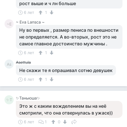
рост выше и ч лн больше
6 лет
1
~ Eva Lansca ~
~E
Ну во первых , размер пениса по внешности
не определяется. А во-вторых, рост это не
самое главное достоинство мужчины .
6 лет
1
Asettula
As
Не скажи те я опрашивал сотню девушек
6 лет
1
✨Таньюша✨
✨Т
Это ж с каким вожделением вы на неё
смотрили, что она отвернулась в ужасе))
6 лет
1
0