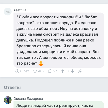
Asettula
As
" Любви все возрасты покорны" и " Любят
вопреки" - это полная ерунда. Ежедневно
доказываю обратное . Иду на остановку и
вижу на меня смотрит из далека красивая
девушка. Подошёл поближе и она резко
брезгливо отвернулась. Я понял она
увидела мои морщинки и мой возраст. Вот
так как то . А вы говорите любовь, морковь
это расчет
6 лет
409
27
0
Ответы
Оксана Лаzaрева
Люди на людей часто реагируют, как на