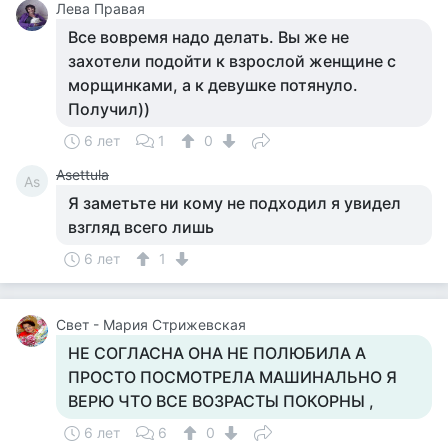
Лева Правая
Все вовремя надо делать. Вы же не
захотели подойти к взрослой женщине с
морщинками, а к девушке потянуло.
Получил))
6 лет
1
0
Asettula
As
Я заметьте ни кому не подходил я увидел
взгляд всего лишь
6 лет
1
Свет - Мария Стрижевская
НЕ СОГЛАСНА ОНА НЕ ПОЛЮБИЛА А
ПРОСТО ПОСМОТРЕЛА МАШИНАЛЬНО Я
ВЕРЮ ЧТО ВСЕ ВОЗРАСТЫ ПОКОРНЫ ,
6 лет
6
0