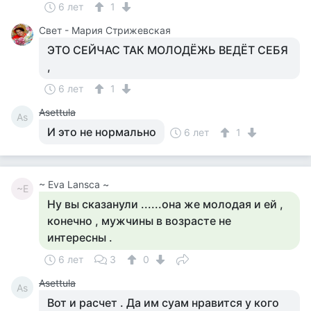
6 лет
1
Свет - Мария Стрижевская
ЭТО СЕЙЧАС ТАК МОЛОДЁЖЬ ВЕДЁТ СЕБЯ
,
6 лет
1
Asettula
As
И это не нормально
6 лет
1
~ Eva Lansca ~
~E
Ну вы сказанули ......она же молодая и ей ,
конечно , мужчины в возрасте не
интересны .
6 лет
3
0
Asettula
As
Вот и расчет . Да им суам нравится у кого