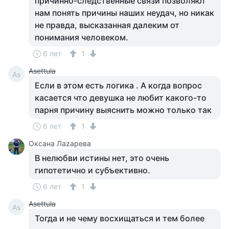
причинно-следственные связи позволяют
нам понять причины наших неудач, но никак
не правда, высказанная далеким от
понимания человеком.
6 лет
1
Asettula
As
Если в этом есть логика . А когда вопрос
касается что девушка не любит какого-то
парня причину выяснить можно только так
6 лет
1
Оксана Лаzaрева
В нелюбви истины нет, это очень
гипотетично и субъективно.
6 лет
1
Asettula
As
Тогда и не чему восхищаться и тем более