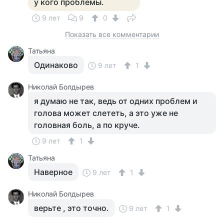
у кого проблемы.
9 лет
9
0
Показать все комментарии
Татьяна
Одинаково
9 лет
1
Николай Болдырев
я думаю не так, ведь от одних проблем и
голова может слететь, а это уже не
головная боль, а по круче.
9 лет
1
Татьяна
Наверное
9 лет
1
Николай Болдырев
верьте , это точно.
9 лет
1