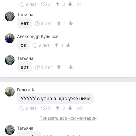
9 лет
3
0
Татьяна
нет
9 лет
1
Александр Кулешов
ок
9 лет
1
Татьяна
вот
9 лет
1
Галым К.
УУУУУ с утра а щас уже ниче
9 лет
9
0
Показать все комментарии
Татьяна