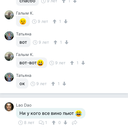
спасбо
9 лет
1
Галым К.
9 лет
1
Татьяна
вот
9 лет
1
Галым К.
вот-вот
9 лет
1
Татьяна
ок
9 лет
1
Lao Dao
Ни у кого все вино пьют
8 лет
1
0