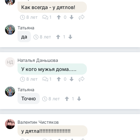
Как всегда - у дятлов!
8 лет
1
0
Татьяна
да
8 лет
1
Наталья Даньшова
НД
У кого мужья дома.....
8 лет
1
0
Татьяна
Точно
8 лет
1
Валентин Чистяков
у дятла!!!!!!!!!!!!!!!!!!!!