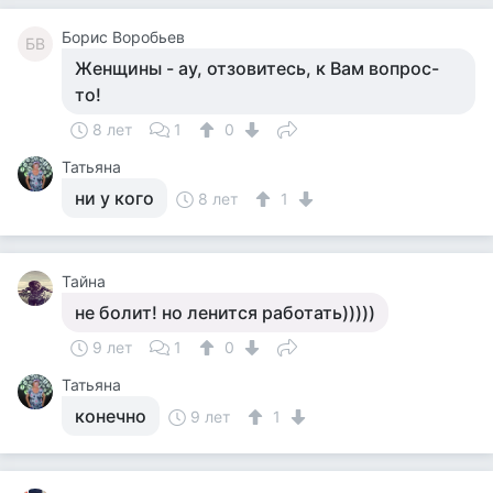
Борис Воробьев
БВ
Женщины - ау, отзовитесь, к Вам вопрос-
то!
8 лет
1
0
Татьяна
ни у кого
8 лет
1
Тайна
не болит! но ленится работать)))))
9 лет
1
0
Татьяна
конечно
9 лет
1