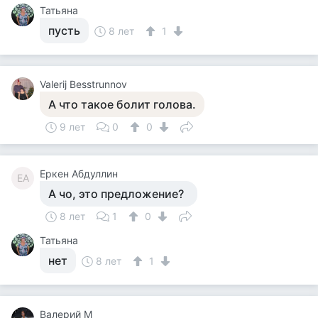
Татьяна
пусть
8 лет
1
Valerij Besstrunnov
А что такое болит голова.
9 лет
0
0
Еркен Абдуллин
ЕА
А чо, это предложение?
8 лет
1
0
Татьяна
нет
8 лет
1
Валерий М