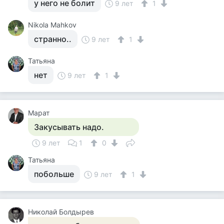
у него не болит
9 лет
1
Nikola Mahkov
странно..
9 лет
1
Татьяна
нет
9 лет
1
Марат
Закусывать надо.
9 лет
1
0
Татьяна
побольше
9 лет
1
Николай Болдырев