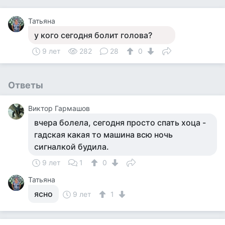
Татьяна
у кого сегодня болит голова?
9 лет
282
28
0
Ответы
Виктор Гармашов
вчера болела, сегодня просто спать хоца -
гадская какая то машина всю ночь
сигналкой будила.
9 лет
1
0
Татьяна
ясно
9 лет
1