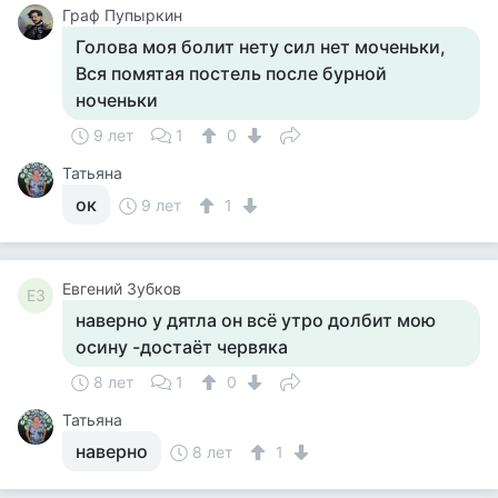
Граф Пупыркин
Голова моя болит нету сил нет моченьки,
Вся помятая постель после бурной
ноченьки
9 лет
1
0
Татьяна
ок
9 лет
1
Евгений Зубков
ЕЗ
наверно у дятла он всё утро долбит мою
осину -достаёт червяка
8 лет
1
0
Татьяна
наверно
8 лет
1