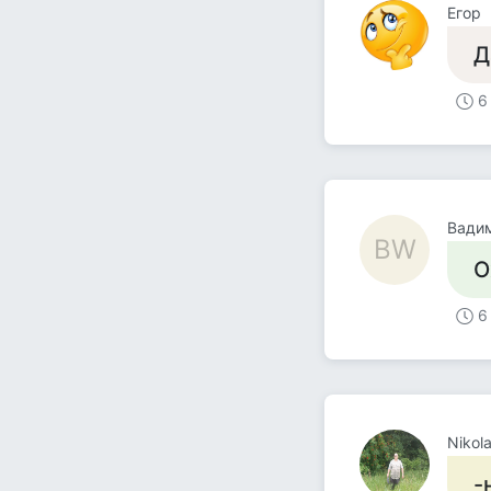
Егор
Д
6
Вадим
ВW
О
6
Nikol
-