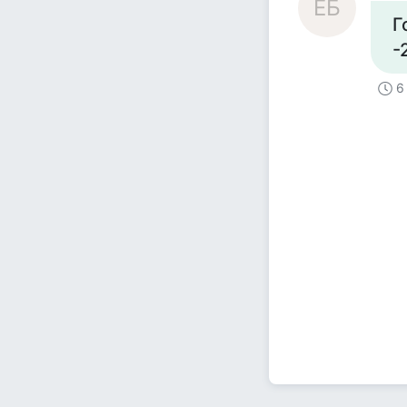
ЕБ
Г
-
6