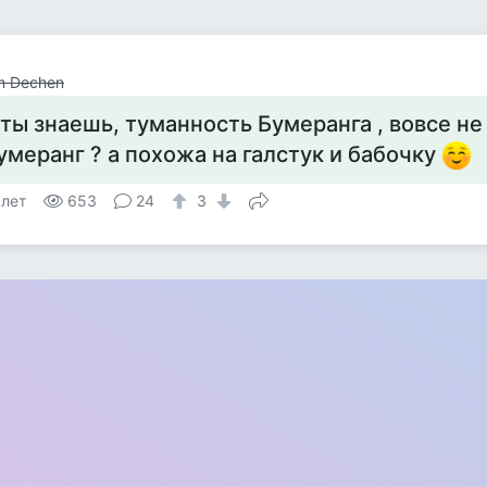
m Dechen
 ты знаешь, туманность Бумеранга , вовсе не
умеранг ? а похожа на галстук и бабочку
 лет
653
24
3