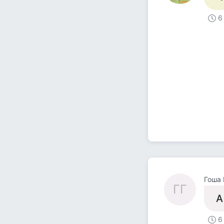
6
Гоша 
ГГ
А
6