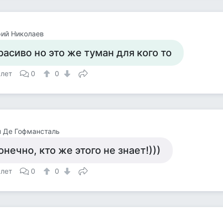
ий Николаев
расиво но это же туман для кого то
 лет
0
0
 Де Гофмансталь
онечно, кто же этого не знает!)))
 лет
0
0