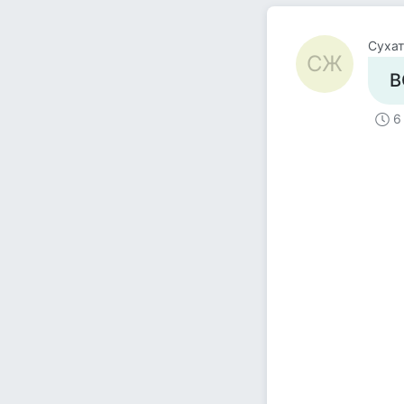
Суха
СЖ
В
6