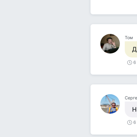
Том
Д
6
Серг
Н
6