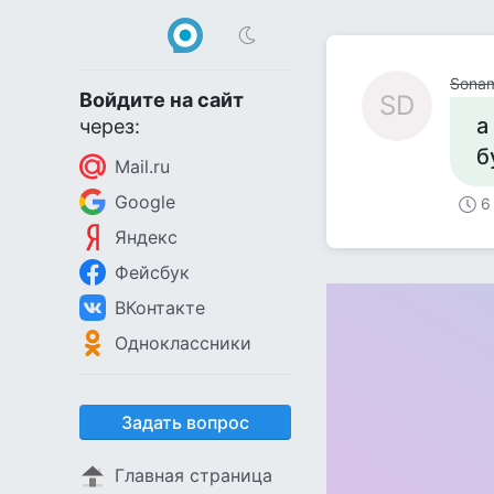
Sona
Войдите на сайт
SD
а
через:
б
Mail.ru
Google
6
Яндекс
Фейсбук
ВКонтакте
Одноклассники
Задать вопрос
Главная страница