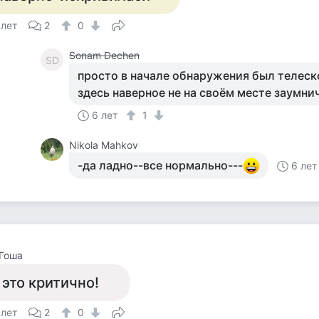
 лет
2
0
Sonam Dechen
SD
просто в начале обнаружения был телеско
здесь наверное не на своём месте заумни
6 лет
1
Nikola Mahkov
-да ладно--все нормально---
6 лет
Гоша
 это критично!
 лет
2
0