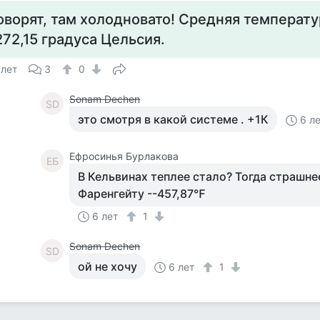
оворят, там холодновато! Средняя температу
272,15 градуса Цельсия.
 лет
3
0
Sonam Dechen
SD
это смотря в какой системе . +1К
6 л
Ефросинья Бурлакова
ЕБ
В Кельвинах теплее стало? Тогда страшне
Фаренгейту --457,87℉
6 лет
1
Sonam Dechen
SD
ой не хочу
6 лет
1