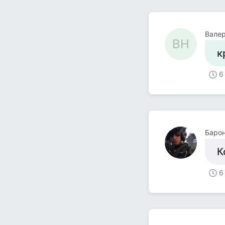
Валер
ВН
к
6
Барон
К
6