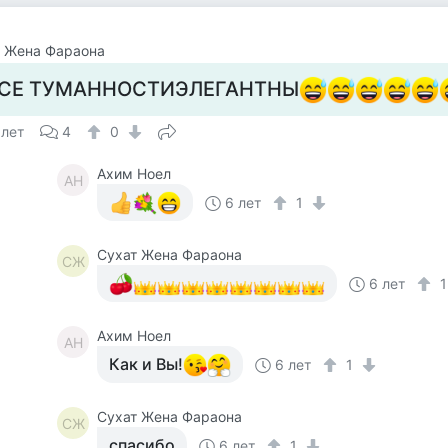
т Жена Фараона
СЕ ТУМАННОСТИЭЛЕГАНТНЫ
 лет
4
0
Ахим Ноел
АН
6 лет
1
Сухат Жена Фараона
СЖ
6 лет
Ахим Ноел
АН
Как и Вы!
6 лет
1
Сухат Жена Фараона
СЖ
спасибо
6 лет
1