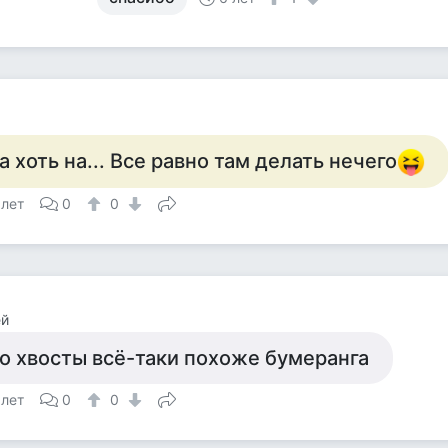
а хоть на... Все равно там делать нечего
 лет
0
0
ей
о хвосты всё-таки похоже бумеранга
 лет
0
0