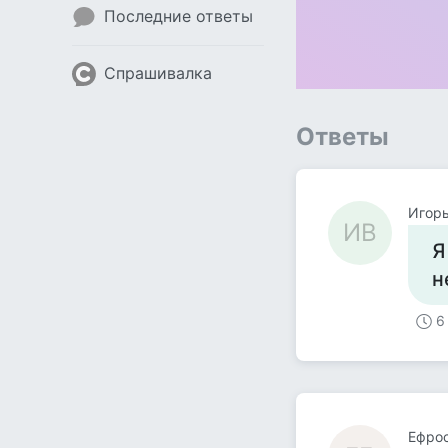
Последние ответы
Спрашивалка
Ответы
Игорь
ИВ
Я
н
6
Ефро