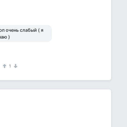
п очень слабый ( я
чаю )
1