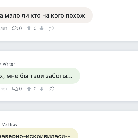
а мало ли кто на кого похож
 лет
0
0
 Writer
х, мне бы твои заботы...
 лет
0
0
a Mahkov
наверно-искривиласи--