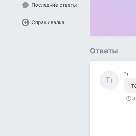
Последние ответы
Спрашивалка
Ответы
Тт
Тт
т
8