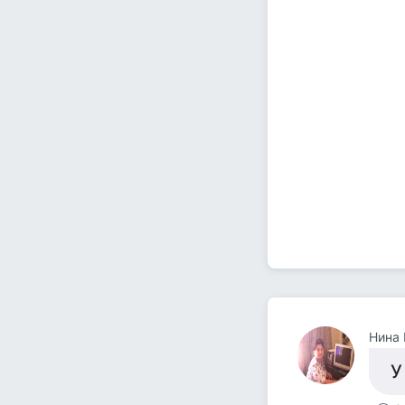
Нина
У