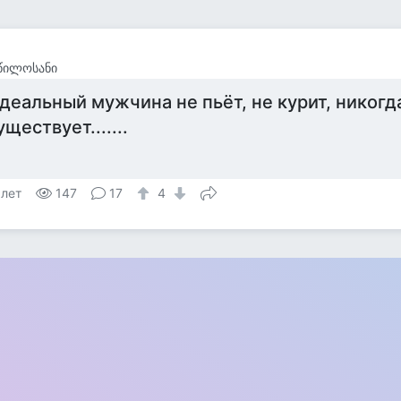
წილოსანი
деальный мужчина не пьёт, не курит, никогда
уществует.......
 лет
147
17
4