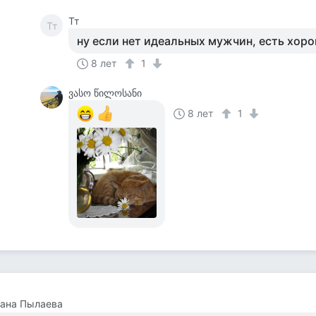
Тт
Тт
ну если нет идеальных мужчин, есть хор
8 лет
1
ვასო წილოსანი
8 лет
1
лана Пылаева