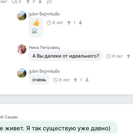
 лет
3
0
ვასო წილოსანი
8 лет
1
Нина Петровец
А Вы далеки от идеального?
8 лет
ვასო წილოსანი
очень
8 лет
1
ей Сашин
е живет. Я так существую уже давно)