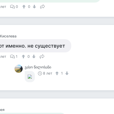
 лет
0
0
 Киселева
от именно. не существует
 лет
1
0
ვასო წილოსანი
8 лет
1
нея