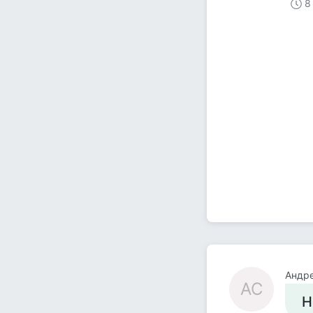
8
Андр
АС
Н