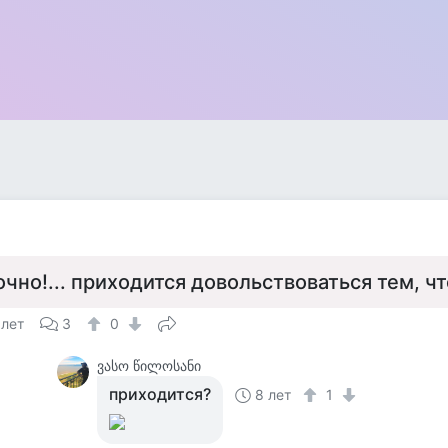
очно!... приходится довольствоваться тем, чт
 лет
3
0
ვასო წილოსანი
приходится?
8 лет
1