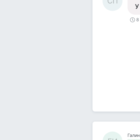
СП
У
8
Галин