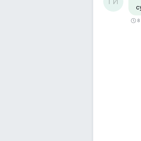
ГИ
с
8