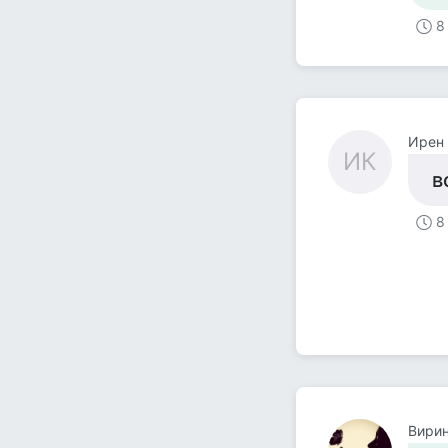
8
Ирен
ИК
в
8
Вири