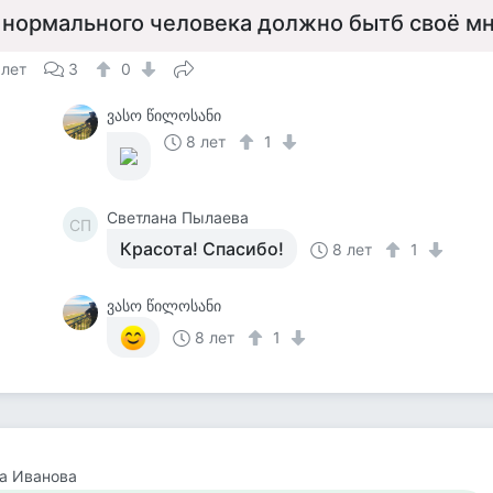
 нормального человека должно бытб своё м
 лет
3
0
ვასო წილოსანი
8 лет
1
Светлана Пылаева
СП
Красота! Спасибо!
8 лет
1
ვასო წილოსანი
8 лет
1
а Иванова