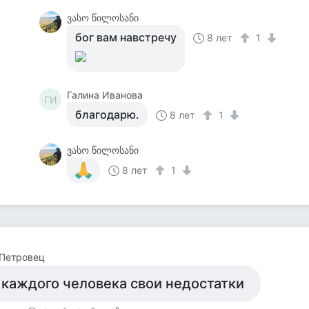
ვასო წილოსანი
бог вам навстречу
8 лет
1
Галина Иванова
ГИ
благодарю.
8 лет
1
ვასო წილოსანი
8 лет
1
 Петровец
 каждого человека свои недостатки