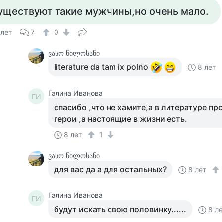
уществуют такие мужчины,но очень мало.
 лет
7
0
ვასო წილოსანი
literature da tam ix polno
8 лет
Галина Иванова
ГИ
спасибо ,что не хамите,а в литературе 
герои ,а настоящие в жизни есть.
8 лет
1
ვასო წილოსანი
для вас да а для остальных?
8 лет
Галина Иванова
ГИ
будут искать свою половинку......
8 л