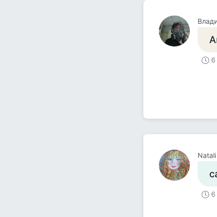
Влад
А
6
Natali
с
6