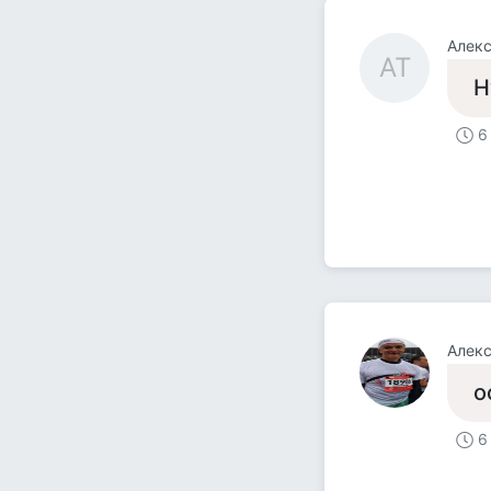
Алекс
АТ
Н
6
Алек
о
6