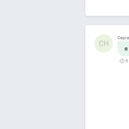
Серге
СН
я
6