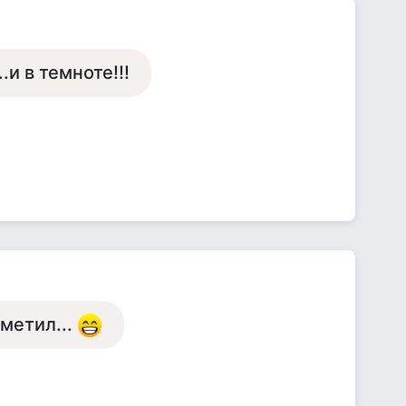
и в темноте!!!
метил...