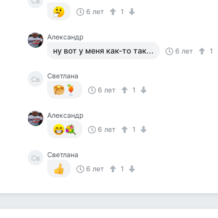
Св
6 лет
1
Александр
ну вот у меня как-то так...
6 лет
1
Светлана
Св
6 лет
1
Александр
6 лет
1
Светлана
Св
6 лет
1