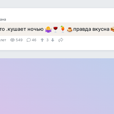
ана
то .кушает ночью
правда вкусна
 лет
549
46
3