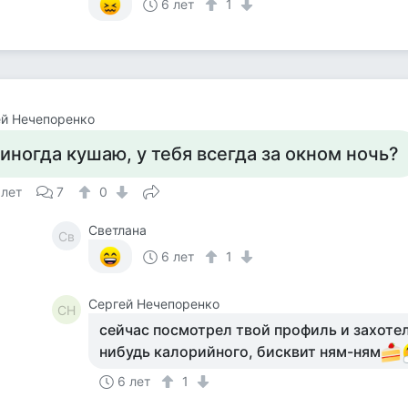
6 лет
1
й Нечепоренко
 иногда кушаю, у тебя всегда за окном ночь?
 лет
7
0
Светлана
Св
6 лет
1
Сергей Нечепоренко
СН
сейчас посмотрел твой профиль и захотел
нибудь калорийного, бисквит ням-ням
6 лет
1