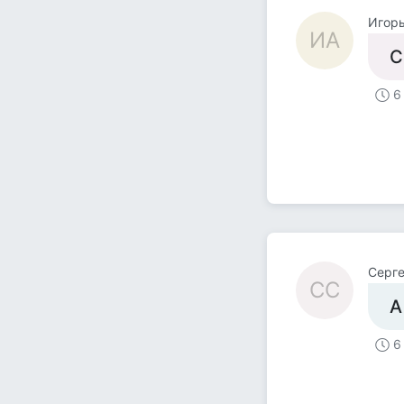
Игорь
ИА
С
6
Серг
СС
А
6