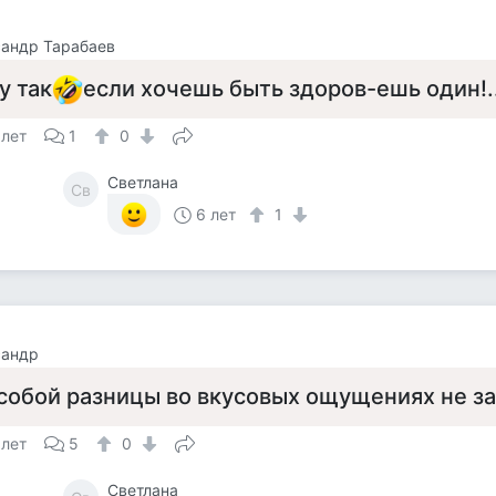
андр Тарабаев
у так
если хочешь быть здоров-ешь один!...
 лет
1
0
Светлана
Св
6 лет
1
сандр
собой разницы во вкусовых ощущениях не за
 лет
5
0
Светлана