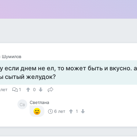
с Шумилов
у если днем не ел, то может быть и вкусно. а
ы сытый желудок?
 лет
1
0
Светлана
Св
6 лет
1