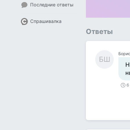
Последние ответы
Спрашивалка
Ответы
Бори
БШ
Н
н
6