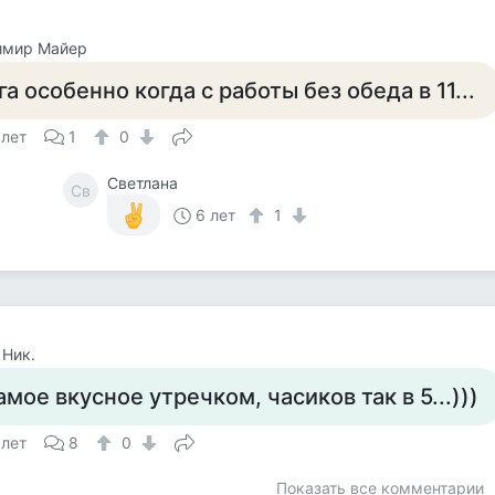
имир Майер
га особенно когда с работы без обеда в 11...
 лет
1
0
Светлана
Св
6 лет
1
 Ник.
амое вкусное утречком, часиков так в 5...)))
 лет
8
0
Показать все комментарии