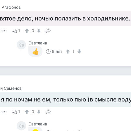
 Агафонов
вятое дело, ночью полазить в холодильнике.
 лет
1
0
Светлана
Св
6 лет
1
ей Семенов
 я по ночам не ем, только пью (в смысле вод
 лет
1
0
Светлана
Св