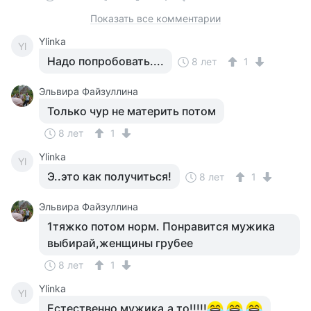
Показать все комментарии
Ylinka
Yl
Надо попробовать....
8 лет
1
Эльвира Файзуллина
Только чур не материть потом
8 лет
1
Ylinka
Yl
Э..это как получиться!
8 лет
1
Эльвира Файзуллина
1тяжко потом норм. Понравится мужика
выбирай,женщины грубее
8 лет
1
Ylinka
Yl
Естественно мужика,а то!!!!!