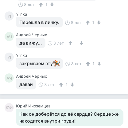
8 лет
1
Ylinka
Yl
Перешла в личку.
8 лет
1
Андрей Черных
АЧ
да вижу...
8 лет
1
Ylinka
Yl
закрываем эту
8 лет
1
Андрей Черных
АЧ
давай
8 лет
1
Юрий Иноземцев
ЮИ
Как он доберётся до её сердца? Сердце же
находится внутри груди!