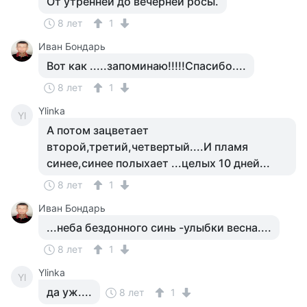
От утренней до вечерней росы.
8 лет
1
Иван Бондарь
Вот как .....запоминаю!!!!!Спасибо....
8 лет
1
Ylinka
Yl
А потом зацветает
второй,третий,четвертый....И пламя
синее,синее полыхает ...целых 10 дней...
8 лет
1
Иван Бондарь
...неба бездонного синь -улыбки весна....
8 лет
1
Ylinka
Yl
да уж....
8 лет
1