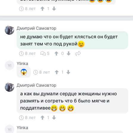
8 лет
1
Дмитрий Самовтор
не думаю что он будет клясться он будет
занят тем что под рукой
8 лет
5
0
Ylinka
Yl
8 лет
1
Дмитрий Самовтор
а как вы думали сердце женщины нужно
размять и согреть что б было мягче и
поддатливее
8 лет
1
Ylinka
Yl