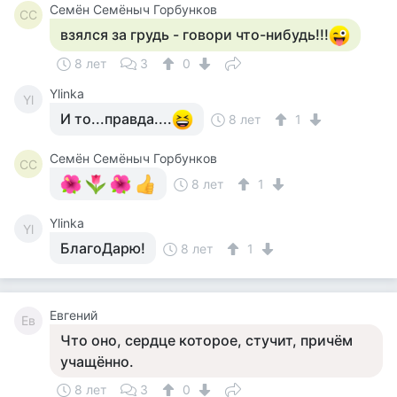
Семён Семёныч Горбунков
СС
взялся за грудь - говори что-нибудь!!!
8 лет
3
0
Ylinka
Yl
И то...правда....
8 лет
1
Семён Семёныч Горбунков
СС
8 лет
1
Ylinka
Yl
БлагоДарю!
8 лет
1
Евгений
Ев
Что оно, сердце которое, стучит, причём
учащённо.
8 лет
3
0