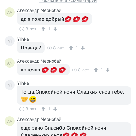
Показать все комментарии
Александр Чернобай
АЧ
да я тоже добрый
8 лет
1
Ylinka
Yl
Правда?
8 лет
1
Александр Чернобай
АЧ
конечно
8 лет
1
Ylinka
Yl
Тогда.Спокойной ночи.Сладких снов тебе.
8 лет
1
Александр Чернобай
АЧ
еще рано Спасибо Спокойной ночи
Сладеньких снов