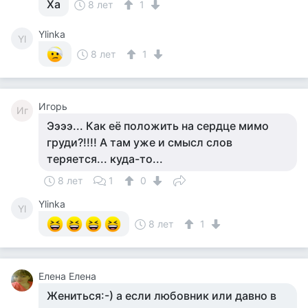
Ха
8 лет
1
Ylinka
Yl
8 лет
1
Игорь
Иг
Ээээ... Как её положить на сердце мимо
груди?!!!! А там уже и смысл слов
теряется... куда-то...
8 лет
1
0
Ylinka
Yl
8 лет
1
Елена Елена
Жениться:-) а если любовник или давно в