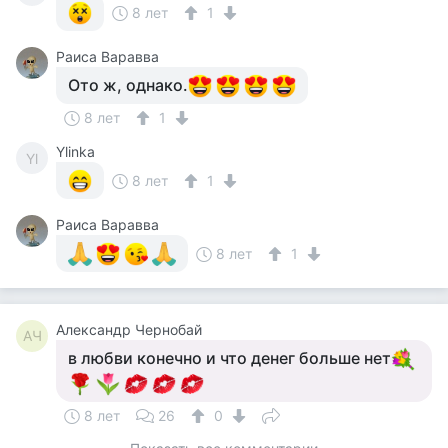
8 лет
1
Раиса Варавва
Ото ж, однако.
8 лет
1
Ylinka
Yl
8 лет
1
Раиса Варавва
8 лет
1
Александр Чернобай
АЧ
в любви конечно и что денег больше нет
8 лет
26
0