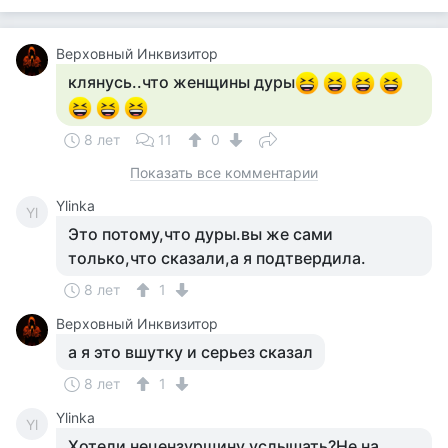
Верховный Инквизитор
клянусь..что женщины дуры
8 лет
11
0
Показать все комментарии
Ylinka
Yl
Это потому,что дуры.вы же сами
только,что сказали,а я подтвердила.
8 лет
1
Верховный Инквизитор
а я это вшутку и серьез сказал
8 лет
1
Ylinka
Yl
Хотели нецензурщину услышать?Не на