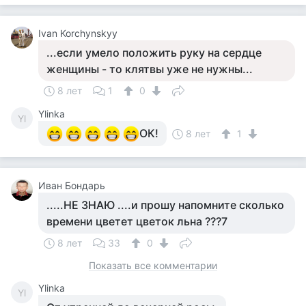
Ivan Korchynskyy
...если умело положить руку на сердце
женщины - то клятвы уже не нужны...
8 лет
1
0
Ylinka
Yl
ОК!
8 лет
1
Иван Бондарь
.....НЕ ЗНАЮ ....и прошу напомните сколько
времени цветет цветок льна ???7
8 лет
33
0
Показать все комментарии
Ylinka
Yl