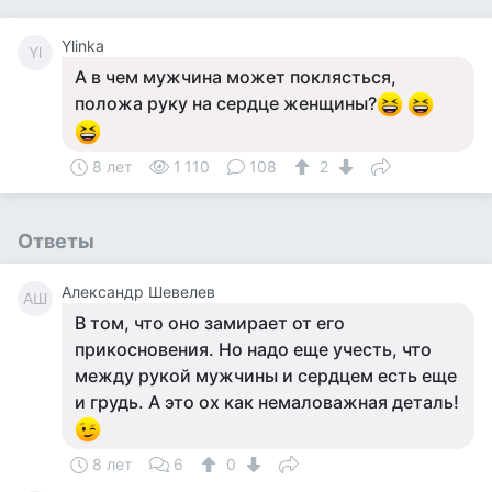
Ylinka
Yl
А в чем мужчина может поклясться,
положа руку на сердце женщины?
8 лет
1 110
108
2
Ответы
Александр Шевелев
АШ
В том, что оно замирает от его
прикосновения. Но надо еще учесть, что
между рукой мужчины и сердцем есть еще
и грудь. А это ох как немаловажная деталь!
8 лет
6
0