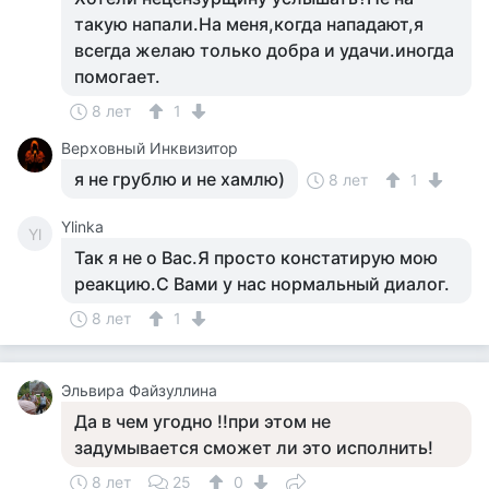
такую напали.На меня,когда нападают,я
всегда желаю только добра и удачи.иногда
помогает.
8 лет
1
Верховный Инквизитор
я не грублю и не хамлю)
8 лет
1
Ylinka
Yl
Так я не о Вас.Я просто констатирую мою
реакцию.С Вами у нас нормальный диалог.
8 лет
1
Эльвира Файзуллина
Да в чем угодно !!при этом не
задумывается сможет ли это исполнить!
8 лет
25
0