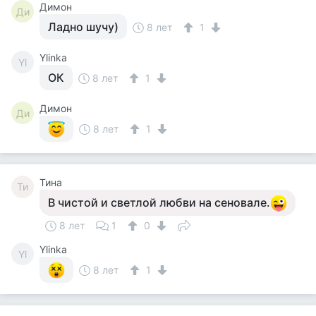
Димон
Ди
Ладно шучу)
8 лет
1
Ylinka
Yl
ОК
8 лет
1
Димон
Ди
8 лет
1
Тина
Ти
В чистой и светлой любви на сеновале.
8 лет
1
0
Ylinka
Yl
8 лет
1