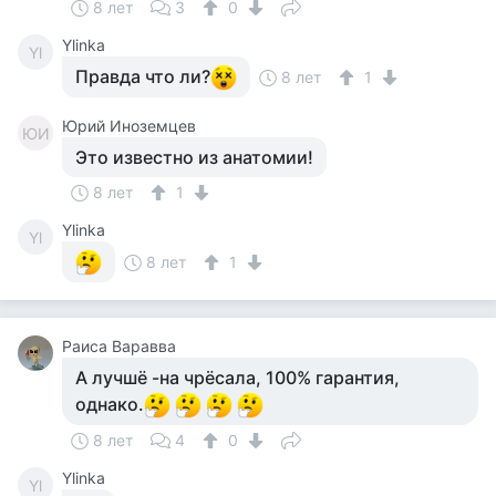
8 лет
3
0
Ylinka
Yl
Правда что ли?
8 лет
1
Юрий Иноземцев
ЮИ
Это известно из анатомии!
8 лет
1
Ylinka
Yl
8 лет
1
Раиса Варавва
А лучшё -на чрёсала, 100% гарантия,
однако.
8 лет
4
0
Ylinka
Yl