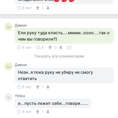
8 лет
1
Димон
Ди
Ели руку туда класть....мммм..оооо....так о
чем вы говорили?)
8 лет
8
0
Показать все комментарии
Димон
Ди
Незн..я пока руку не уберу не смогу
ответить
8 лет
1
Ylinka
Yl
и...пусть лежит себе...говори......
8 лет
1