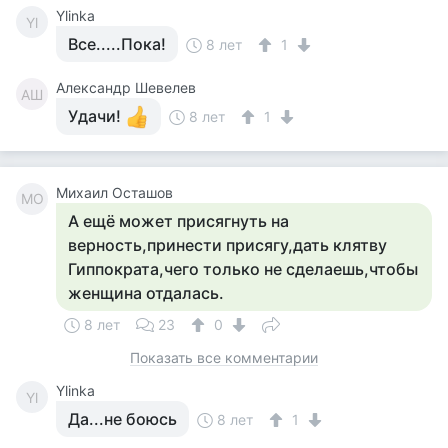
Ylinka
Yl
Все.....Пока!
8 лет
1
Александр Шевелев
АШ
Удачи!
8 лет
1
Михаил Осташов
МО
А ещё может присягнуть на
верность,принести присягу,дать клятву
Гиппократа,чего только не сделаешь,чтобы
женщина отдалась.
8 лет
23
0
Показать все комментарии
Ylinka
Yl
Да...не боюсь
8 лет
1