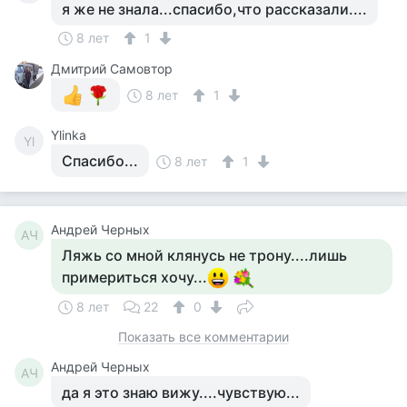
я же не знала...спасибо,что рассказали....
8 лет
1
Дмитрий Самовтор
8 лет
1
Ylinka
Yl
Спасибо...
8 лет
1
Андрей Черных
АЧ
Ляжь со мной клянусь не трону....лишь
примериться хочу...
8 лет
22
0
Показать все комментарии
Андрей Черных
АЧ
да я это знаю вижу....чувствую...