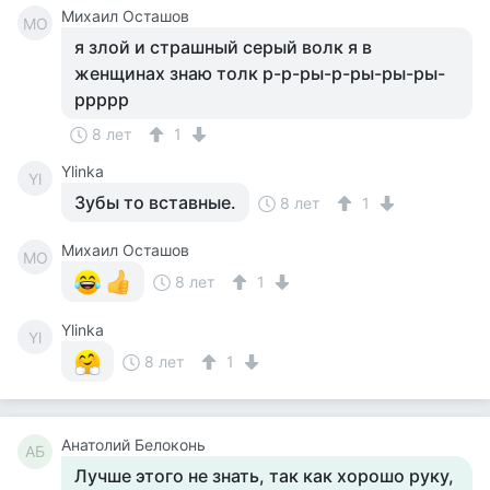
Михаил Осташов
МО
я злой и страшный серый волк я в
женщинах знаю толк р-р-ры-р-ры-ры-ры-
ррррр
8 лет
1
Ylinka
Yl
Зубы то вставные.
8 лет
1
Михаил Осташов
МО
8 лет
1
Ylinka
Yl
8 лет
1
Анатолий Белоконь
АБ
Лучше этого не знать, так как хорошо руку,