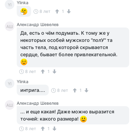
Ylinka
Yl
8 лет
1
Александр Шевелев
АШ
Да, есть о чём подумать. К тому же у
некоторых особей мужского "полУ" та
часть тела, под которой скрывается
сердце, бывает более привлекательной.
8 лет
1
Ylinka
Yl
интрига....
8 лет
1
Александр Шевелев
АШ
... и еще какая! Даже можно выразится
точней: какого размера!
8 лет
1