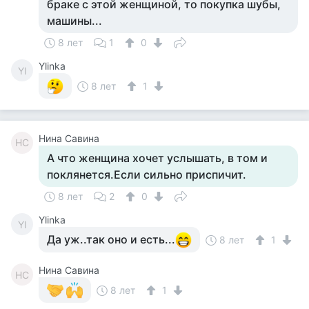
браке с этой женщиной, то покупка шубы,
машины...
8 лет
1
0
Ylinka
Yl
8 лет
1
Нина Савина
НС
А что женщина хочет услышать, в том и
поклянется.Если сильно приспичит.
8 лет
2
0
Ylinka
Yl
Да уж..так оно и есть...
8 лет
1
Нина Савина
НС
8 лет
1