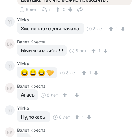
8 лет
7
0
Ylinka
Yl
Хм..неплохо для начала.
8 лет
1
Валет Креста
ВК
Ыыыы спасибо !!!
8 лет
1
Ylinka
Yl
8 лет
1
Валет Креста
ВК
Агась
8 лет
1
Ylinka
Yl
Ну,покась!
8 лет
1
Валет Креста
ВК