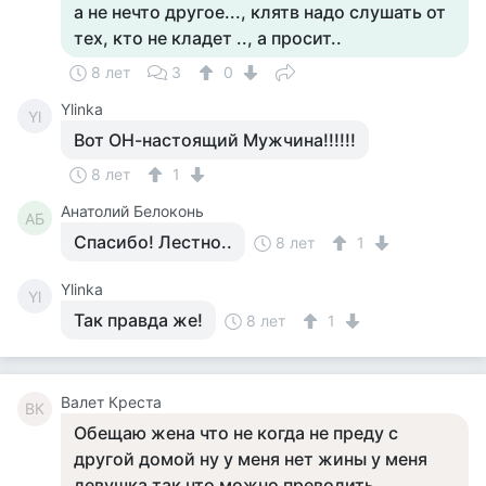
а не нечто другое..., клятв надо слушать от
тех, кто не кладет .., а просит..
8 лет
3
0
Ylinka
Yl
Вот ОН-настоящий Мужчина!!!!!!
8 лет
1
Анатолий Белоконь
АБ
Спасибо! Лестно..
8 лет
1
Ylinka
Yl
Так правда же!
8 лет
1
Валет Креста
ВК
Обещаю жена что не когда не преду с
другой домой ну у меня нет жины у меня
девушка так что можно преводить .