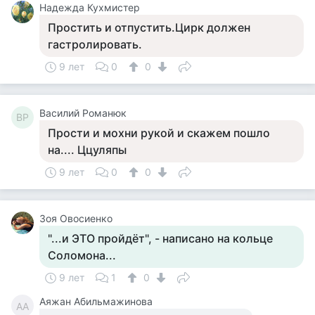
Надежда Кухмистер
Простить и отпустить.Цирк должен
гастролировать.
9 лет
0
0
Василий Романюк
ВР
Прости и мохни рукой и скажем пошло
на.... Ццуляпы
9 лет
0
0
Зоя Овосиенко
"...и ЭТО пройдёт", - написано на кольце
Соломона...
9 лет
1
0
Аяжан Абильмажинова
АА