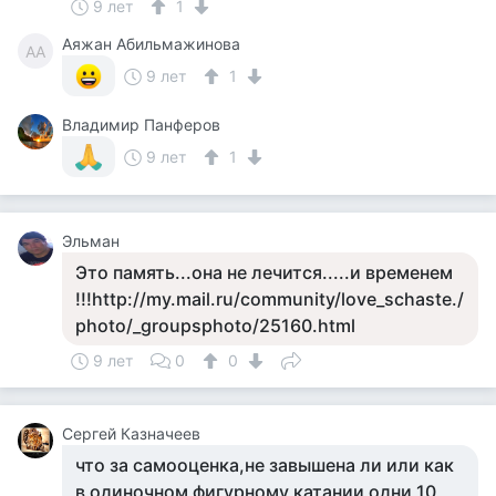
9 лет
1
Аяжан Абильмажинова
АА
9 лет
1
Владимир Панферов
9 лет
1
Эльман
Это память...она не лечится.....и временем
!!!http://my.mail.ru/community/love_schaste./
photo/_groupsphoto/25160.html
9 лет
0
0
Сергей Казначеев
что за самооценка,не завышена ли или как
в одиночном фигурному катании одни 10