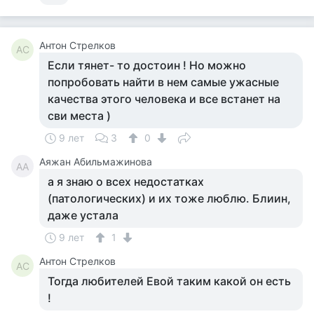
Антон Стрелков
АС
Если тянет- то достоин ! Но можно
попробовать найти в нем самые ужасные
качества этого человека и все встанет на
сви места )
9 лет
3
0
Аяжан Абильмажинова
АА
а я знаю о всех недостатках
(патологических) и их тоже люблю. Блиин,
даже устала
9 лет
1
Антон Стрелков
АС
Тогда любителей Евой таким какой он есть
!