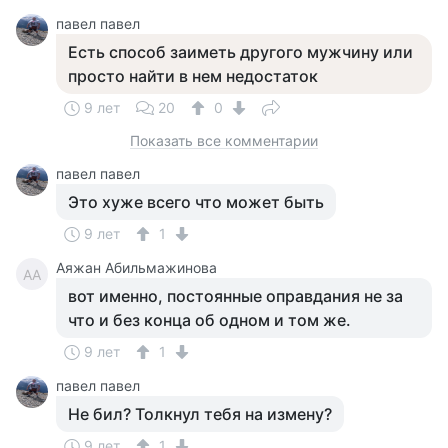
павел павел
Есть способ заиметь другого мужчину или
просто найти в нем недостаток
9 лет
20
0
Показать все комментарии
павел павел
Это хуже всего что может быть
9 лет
1
Аяжан Абильмажинова
АА
вот именно, постоянные оправдания не за
что и без конца об одном и том же.
9 лет
1
павел павел
Не бил? Толкнул тебя на измену?
9 лет
1