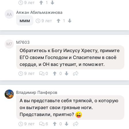
9 лет
1
Аяжан Абильмажинова
АА
ммм
9 лет
1
M7603
M7
Обратитесь к Богу Иисусу Хресту, примите
ЕГО своим Господом и Спасителем в своё
сердце, и ОН вас утешит, и поможет.
9 лет
0
0
Владимир Панферов
А вы представьте себя тряпкой, о которую
он вытирает свои грязные ноги.
Представили, приятно?
9 лет
6
0