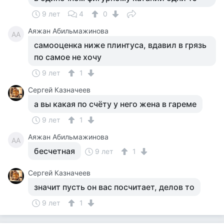
9 лет
4
0
Аяжан Абильмажинова
АА
самооценка ниже плинтуса, вдавил в грязь
по самое не хочу
9 лет
1
Сергей Казначеев
а вы какая по счёту у него жена в гареме
9 лет
1
Аяжан Абильмажинова
АА
бесчетная
9 лет
1
Сергей Казначеев
значит пусть он вас посчитает, делов то
9 лет
1