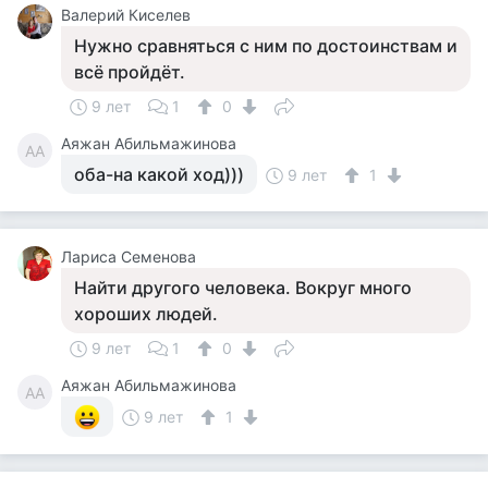
Валерий Киселев
Нужно сравняться с ним по достоинствам и
всё пройдёт.
9 лет
1
0
Аяжан Абильмажинова
АА
оба-на какой ход)))
9 лет
1
Лариса Семенова
Найти другого человека. Вокруг много
хороших людей.
9 лет
1
0
Аяжан Абильмажинова
АА
9 лет
1