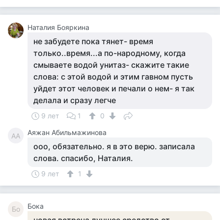
Наталия Бояркина
не забудете пока тянет- время
только..время...а по-народному, когда
смываете водой унитаз- скажите такие
слова: с этой водой и этим гавном пусть
уйдет этот человек и печали о нем- я так
делала и сразу легче
9 лет
1
0
Аяжан Абильмажинова
АА
ооо, обязательно. я в это верю. записала
слова. спасибо, Наталия.
9 лет
1
Бока
Бо