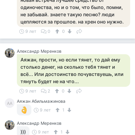
новая встреча лучшее средство от
одиночества, но и о том, что было, помни,
не забывай. знаете такую песню? люди
цепляются за прошлое. на хрен оно нужно.
9 лет
0
0
Александр Меренков
Аяжан, прости, но если тянет, то дай ему
столько денег, на сколько тебя тянет и
всё... Или достоинство почувствуешь, или
тянуть будет не на что...
9 лет
2
0
Аяжан Абильмажинова
АА
9 лет
1
Александр Меренков
)))
9 лет
1