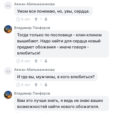
Аяжан Абильмажинова
АА
Умом все понимаю, но, увы, сердце.
9 лет
1
Владимир Панферов
Тогда только по пословице - клин клином
вышибают. Надо найти для сердца новый
предмет обожания - иначе говоря -
влюбиться!
9 лет
1
Аяжан Абильмажинова
АА
И где вы, мужчины, в кого влюбиться?
9 лет
1
Владимир Панферов
Вам это лучше знать, я ведь не знаю ваших
возможностей найти нового обожателя.