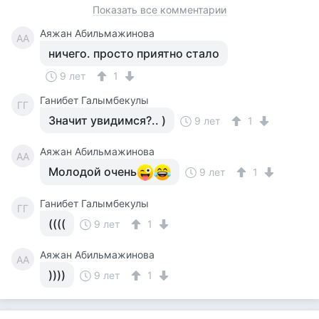
Показать все комментарии
Аяжан Абильмажинова
АА
ничего. просто приятно стало
9 лет
1
Ганибет Галымбекулы
ГГ
Значит увидимся?.. )
9 лет
1
Аяжан Абильмажинова
АА
Молодой очень
9 лет
1
Ганибет Галымбекулы
ГГ
((((
9 лет
1
Аяжан Абильмажинова
АА
))))
9 лет
1