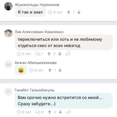
Жумакельды Нурекенов
Я так и знал
9 лет
1
Лев Алексеевич Коваленко
переключиться или хоть и не любимому
отдаться секс от всех невзгод
9 лет
1
0
Аяжан Абильмажинова
АА
9 лет
1
Ганибет Галымбекулы
ГГ
Вам срочно нужно встретится со мной...
Сразу забудете...)
9 лет
9
0