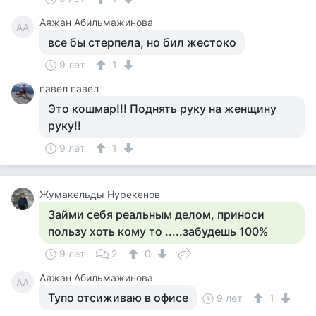
Аяжан Абильмажинова
АА
все бы стерпела, но бил жестоко
9 лет
1
павел павел
Это кошмар!!! Поднять руку на женщину
руку!!
9 лет
1
Жумакельды Нурекенов
Займи себя реальным делом, приноси
пользу хоть кому то .....забудешь 100%
9 лет
2
0
Аяжан Абильмажинова
АА
Тупо отсиживаю в офисе
9 лет
1