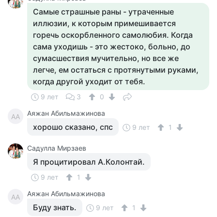
Самые страшные раны - утраченные
иллюзии, к которым примешивается
горечь оскорбленного самолюбия. Когда
сама уходишь - это жестоко, больно, до
сумасшествия мучительно, но все же
легче, ем остаться с протянутыми руками,
когда другой уходит от тебя.
9 лет
3
0
Аяжан Абильмажинова
АА
хорошо сказано, спс
9 лет
1
Садулла Мирзаев
Я процитировал А.Колонтай.
9 лет
1
Аяжан Абильмажинова
АА
Буду знать.
9 лет
1