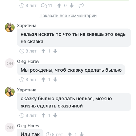
8 лет
11
0
Показать все комментарии
Харитина
нельзя искать то что ты не знаешь это ведь
не сказка
8 лет
1
Oleg Horev
OH
Мы рождены, чтоб сказку сделать былью
8 лет
1
Харитина
сказку былью сделать нельзя, можно
жизнь сделать сказочной
8 лет
1
Oleg Horev
OH
Или так
8 лет
1