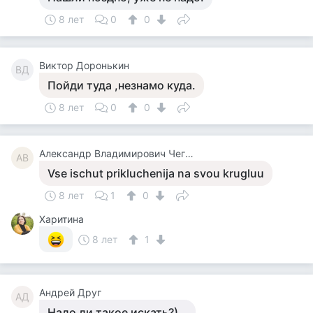
8 лет
0
0
Виктор Доронькин
ВД
Пойди туда ,незнамо куда.
8 лет
0
0
Александр Владимирович Чегодаев
АВ
Vse ischut prikluchenija na svou krugluu
8 лет
1
0
Харитина
8 лет
1
Андрей Друг
АД
Надо ли такое искать?)