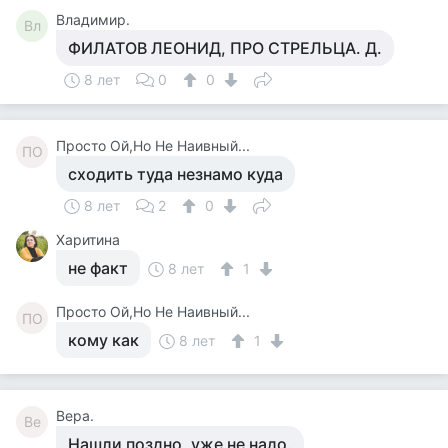
Владимир.
Вл
ФИЛАТОВ ЛЕОНИД, ПРО СТРЕЛЬЦА. Д.
8 лет
0
0
Просто Ой,Но Не Наивный...
ПО
сходить туда незнамо куда
8 лет
2
0
Харитина
не факт
8 лет
1
Просто Ой,Но Не Наивный...
ПО
кому как
8 лет
1
Вера.
Ве
Нашли поздно, уже не надо.