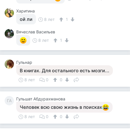
Харитина
ой ли
8 лет
1
Вячеслав Васильев
8 лет
1
Гульнар
В книгах. Для остального есть мозги...
8 лет
0
0
Гульшат Абдурахманова
ГА
Человек всю свою жизнь в поисках
8 лет
0
0