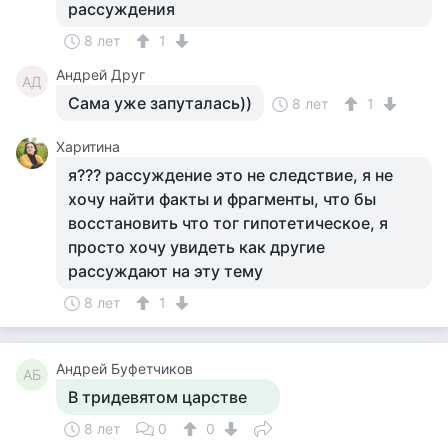
рассуждения
8 лет
1
Андрей Друг
АД
Сама уже запуталась))
8 лет
1
Харитина
я??? рассуждение это не следствие, я не
хочу найти факты и фрагменты, что бы
восстановить что тог гипотетическое, я
просто хочу увидеть как другие
рассуждают на эту тему
8 лет
1
Андрей Буфетчиков
АБ
В тридевятом царстве
8 лет
0
0