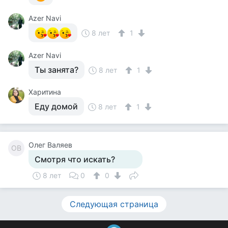
Azer Navi
8 лет
1
Azer Navi
Ты занята?
8 лет
1
Харитина
Еду домой
8 лет
1
Олег Валяев
ОВ
Смотря что искать?
8 лет
0
0
Следующая страница