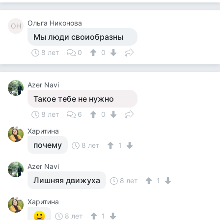
Ольга Никонова
ОН
Мы люди своиобразны
8 лет
0
0
Azer Navi
Такое тебе не нужно
8 лет
6
0
Харитина
почему
8 лет
1
Azer Navi
Лишняя движуха
8 лет
1
Харитина
8 лет
1