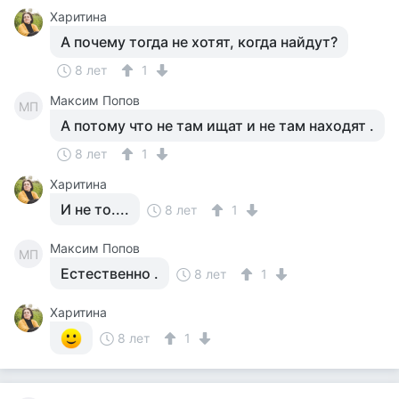
Харитина
А почему тогда не хотят, когда найдут?
8 лет
1
Максим Попов
МП
А потому что не там ищат и не там находят .
8 лет
1
Харитина
И не то....
8 лет
1
Максим Попов
МП
Естественно .
8 лет
1
Харитина
8 лет
1