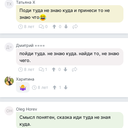
Татьяна Х
ТХ
Поди туда не знаю куда и принеси то не
знаю что
8 лет
0
0
Дмитрий ====
Д=
пойди туда. не знаю куда. найди то, не знаю
чего.
8 лет
1
0
Харитина
8 лет
1
Oleg Horev
OH
Смысл понятен, сказка иди туда не зная
куда.