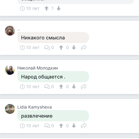
10 лет
1
..
Никакого смысла
10 лет
0
0
Николай Молодкин
Народ общается .
10 лет
0
0
Lidia Kamysheva
развлечение
10 лет
0
0