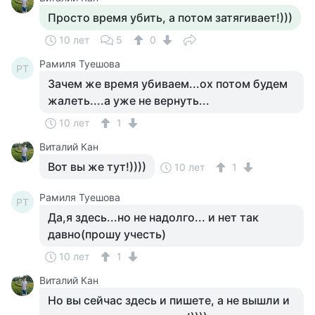
Просто время убить, а потом затягивает!)))
10 лет
5
0
Рамиля Туешова
РТ
Зачем же время убиваем...ох потом будем
жалеть....а уже не вернуть...
10 лет
1
Виталий Кан
Вот вы же тут!))))
10 лет
1
Рамиля Туешова
РТ
Да,я здесь...но не надолго... и нет так
давно(прошу учесть)
10 лет
1
Виталий Кан
Но вы сейчас здесь и пишете, а не вышли и