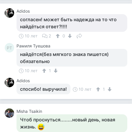
Adidos
согласен! может быть надежда на то что
найдёться ответ?!!!!
10 лет
2
0
Рамиля Туешова
РТ
найдётся(без мягкого знака пишется)
обязательно
10 лет
1
Adidos
спосибо! выручила!
10 лет
1
Misha Tsaikin
Чтоб проснуться........новый день, новая
жизнь.