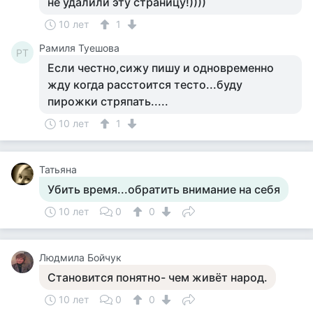
не удалили эту страницу!))))
10 лет
1
Рамиля Туешова
РТ
Если честно,сижу пишу и одновременно
жду когда расстоится тесто...буду
пирожки стряпать.....
10 лет
1
Татьяна
Убить время...обратить внимание на себя
10 лет
0
0
Людмила Бойчук
Становится понятно- чем живёт народ.
10 лет
0
0