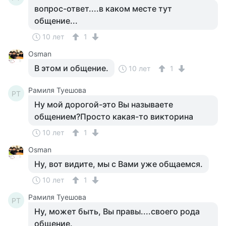
вопрос-ответ....в каком месте тут
общение...
10 лет
1
Osman
В этом и общение.
10 лет
1
Рамиля Туешова
РТ
Ну мой дорогой-это Вы называете
общением?Просто какая-то викторина
10 лет
1
Osman
Ну, вот видите, мы с Вами уже общаемся.
10 лет
1
Рамиля Туешова
РТ
Ну, может быть, Вы правы....своего рода
общение.