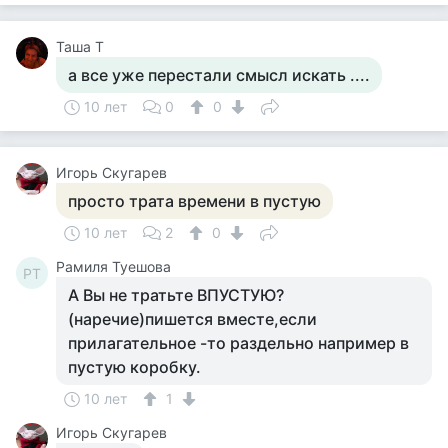
Таша Т
а все уже перестали смысл искать ....
10 лет
0
0
Игорь Скугарев
просто трата времени в пустую
10 лет
2
0
Рамиля Туешова
РТ
А Вы не тратьте ВПУСТУЮ?
(наречие)пишется вместе,если
прилагательное -то раздельно например в
пустую коробку.
10 лет
1
Игорь Скугарев