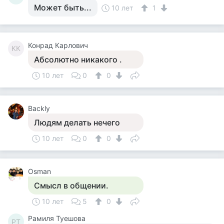
Может быть...
10 лет
1
Конрад Карлович
КК
Абсолютно никакого .
10 лет
0
0
Backly
Людям делать нечего
10 лет
0
0
Osman
Смысл в общении.
10 лет
5
0
Рамиля Туешова
РТ