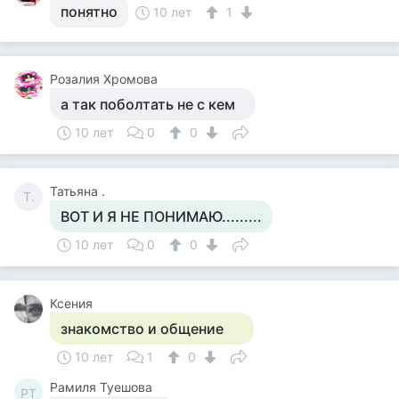
понятно
10 лет
1
Розалия Хромова
а так поболтать не с кем
10 лет
0
0
Татьяна .
Т.
ВОТ И Я НЕ ПОНИМАЮ.........
10 лет
0
0
Ксения
знакомство и общение
10 лет
1
0
Рамиля Туешова
РТ