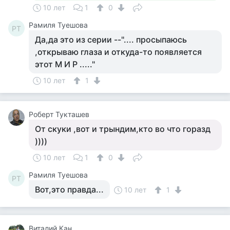
10 лет
1
0
Рамиля Туешова
РТ
Да,да это из серии --".... просыпаюсь
,открываю глаза и откуда-то появляется
этот М И Р ....."
10 лет
1
Роберт Тукташев
От скуки ,вот и трындим,кто во что горазд
))))
10 лет
1
0
Рамиля Туешова
РТ
Вот,это правда...
10 лет
1
Виталий Кан