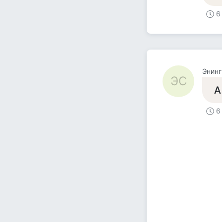
6
Энинг
ЭС
А
6