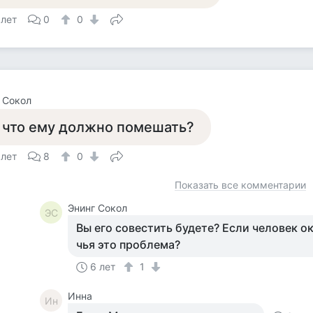
 лет
0
0
 Сокол
 что ему должно помешать?
 лет
8
0
Показать все комментарии
Энинг Сокол
ЭС
Вы его совестить будете? Если человек 
чья это проблема?
6 лет
1
Инна
Ин