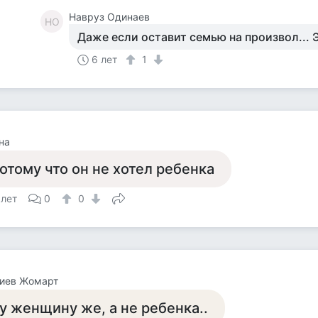
Навруз Одинаев
НО
Даже если оставит семью на произвол... 
6 лет
1
на
отому что он не хотел ребенка
 лет
0
0
лиев Жомарт
у женщину же, а не ребенка..