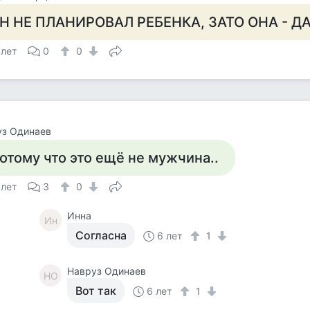
Н НЕ ПЛАНИРОВАЛ РЕБЕНКА, ЗАТО ОНА - ДА
 лет
0
0
уз Одинаев
отому что это ещё не мужчина..
 лет
3
0
Инна
Ин
Согласна
6 лет
1
Навруз Одинаев
НО
Вот так
6 лет
1