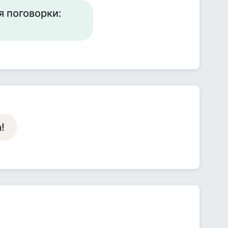
я поговорки:
!