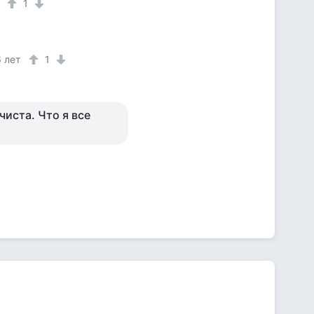
1
6 лет
1
иста. Что я все