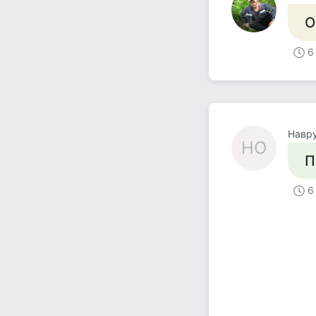
О
6
Навр
НО
П
6