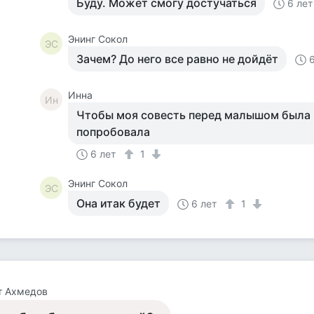
Буду. Может смогу достучаться
6 лет
Энинг Сокол
ЭС
Зачем? До него все равно не дойдёт
Инна
Ин
Чтобы моя совесть перед малышом была ч
попробовала
6 лет
1
Энинг Сокол
ЭС
Она итак будет
6 лет
1
т Ахмедов