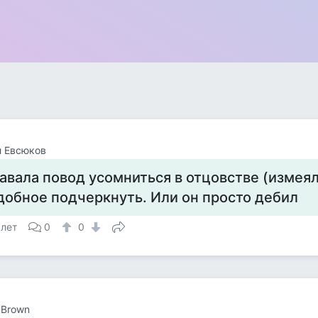
л Евсюков
авала повод усомниться в отцовстве (измеял
добное подчеркнуть. Или он просто дебил
 лет
0
0
 Brown