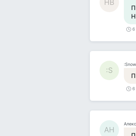
HB
П
Н
6
:Snow
:S
П
6
Алек
АН
П