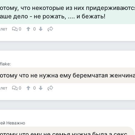
отому, что некоторые из них придерживаютс
аше дело - не рожать, .... и бежать!
 лет
0
0
flake:
отому что не нужна ему беремчатая женчина
 лет
0
0
сей Неважно
отому что ему не семья нужна была а секс