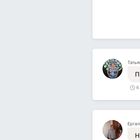
Татья
П
6
Ерга
Н