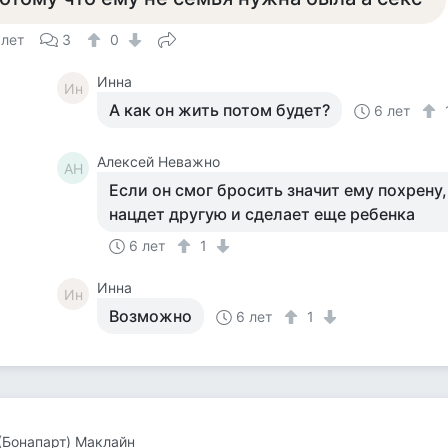
 лет
3
0
Инна
Ин
А как он жить потом будет?
6 лет
Алексей Неважно
АН
Если он смог бросить значит ему похрену
нацдет другую и сделает еще ребенка
6 лет
1
Инна
Ин
Возможно
6 лет
1
(Бонапарт) Маклайн