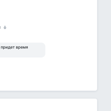
1
, придет время