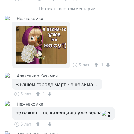
Показать все комментарии
Нежнакомка
5 лет
1
Aлександр Кузьмин
В нашем городе март - ещё зима ...
5 лет
1
Нежнакомка
не важно ...по календарю уже весна
5 лет
1