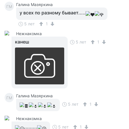
Галина Мазяркина
ГМ
у всех по разному бывает.....
5 лет
1
Нежнакомка
канеш
5 лет
1
Галина Мазяркина
ГМ
5 лет
1
Нежнакомка
.........
5 лет
1