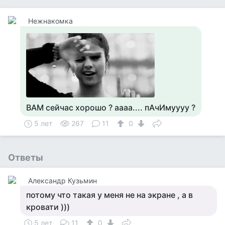
Нежнакомка
ВАМ сейчас хорошо ? аааа.... пАчИмуууу ?
5 лет
267
11
0
Ответы
Aлександр Кузьмин
потому что такая у меня не на экране , а в
кровати )))
5 лет
11
0