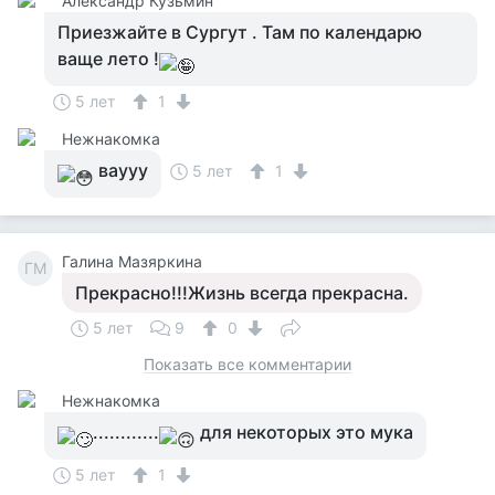
Aлександр Кузьмин
Приезжайте в Сургут . Там по календарю
ваще лето !
5 лет
1
Нежнакомка
ваууу
5 лет
1
Галина Мазяркина
ГМ
Прекрасно!!!Жизнь всегда прекрасна.
5 лет
9
0
Показать все комментарии
Нежнакомка
............
для некоторых это мука
5 лет
1