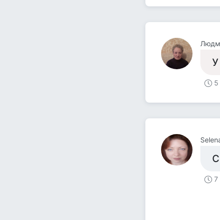
Людми
У
5
Selen
С
7