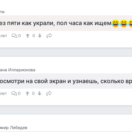
ти
ез пяти как украли, пол часа как ищем
 лет
0
0
ана Илларионова
осмотри на свой экран и узнаешь, сколько в
 лет
0
0
имир Лебедев