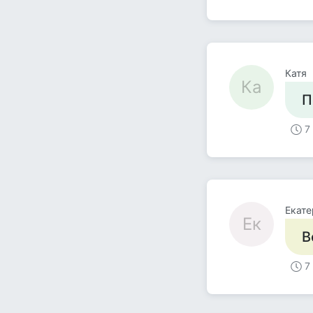
Катя
Ка
П
7
Екате
Ек
В
7