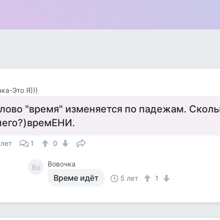
ка-Это Я)))
лово "время" изменяется по падежам. Сколь
чего?)времЕНИ.
 лет
1
0
Вовочка
Во
Време идёт
5 лет
1