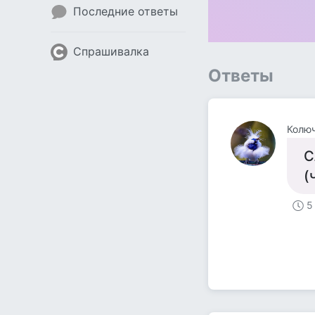
Последние ответы
Спрашивалка
Ответы
Колюч
С
(
5