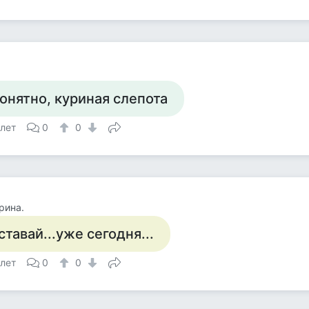
онятно, куриная слепота
 лет
0
0
рина.
ставай...уже сегодня...
 лет
0
0