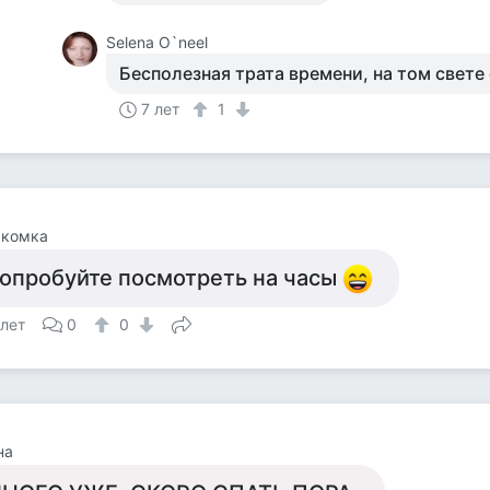
Selena O`neel
Бесполезная трата времени, на том свет
7 лет
1
акомка
опробуйте посмотреть на часы
 лет
0
0
на