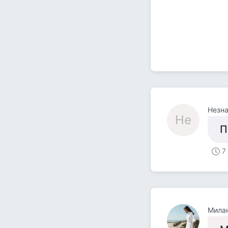
Незн
Не
П
7
Мила