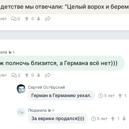
 детстве мы отвечали: "Целый ворох и берем
 лет
0
0
ила 💫⚡
ж полночь близится, а Германа всё нет)))
 лет
2
0
Сергей Остёрский
Герман в Германию уехал.
5 лет
1
Людмила 💫⚡
Л💫
За еврики продался))))
5 лет
1