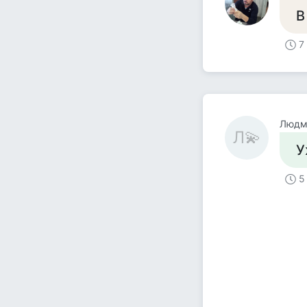
В
7
Людм
Л💫
У
5