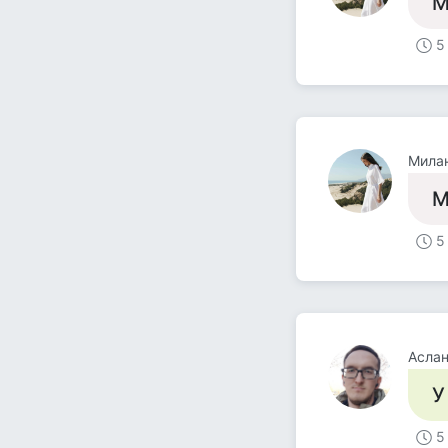
М
5
Мила
М
5
Асла
У
5