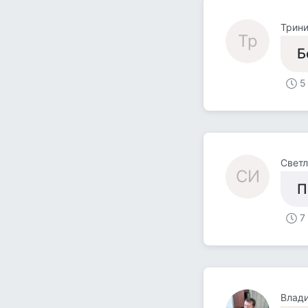
Трини
Тр
Б
5
Светл
СИ
П
7
Влад