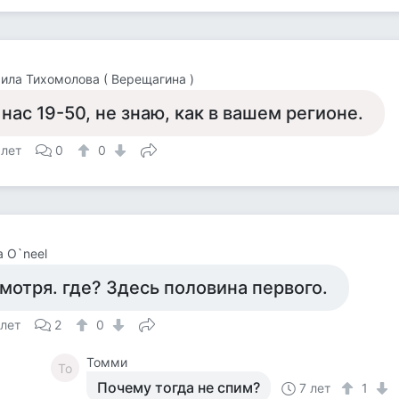
ла Тихомолова ( Верещагина )
 нас 19-50, не знаю, как в вашем регионе.
 лет
0
0
a O`neel
мотря. где? Здесь половина первого.
 лет
2
0
Томми
То
Почему тогда не спим?
7 лет
1