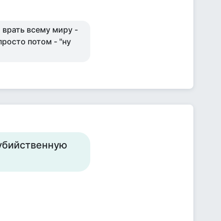
 врать всему миру -
просто потом - "ну
оубийственную