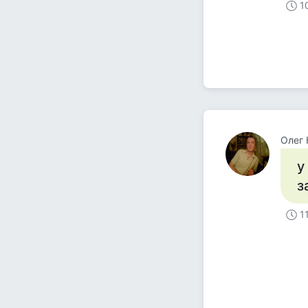
1
Олег 
у
з
1