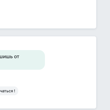
ышишь от
чаться !