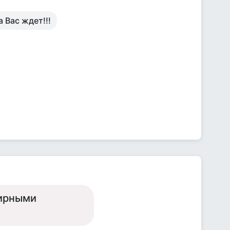
а Вас ждет!!!
мирными