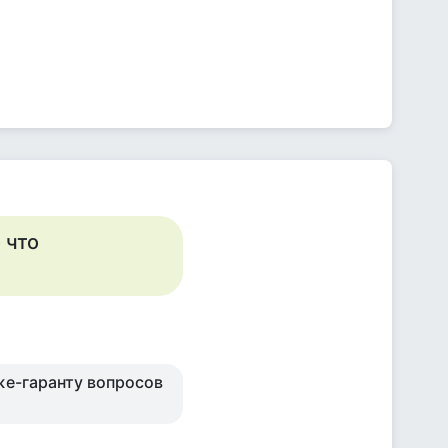
 что
же-гаранту вопросов