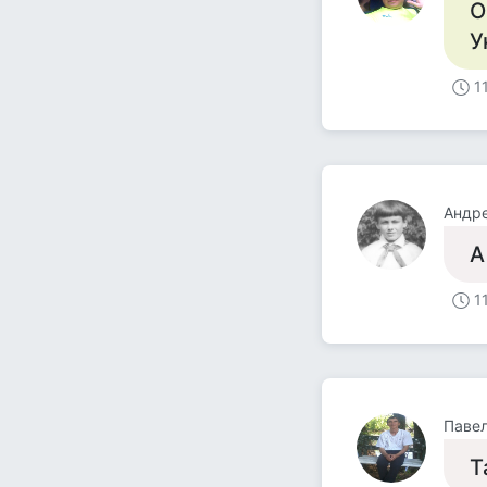
О
У
1
Андре
А
1
Паве
Т