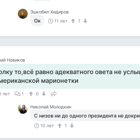
Эшкобил Хидиров
Ок
11 лет
1
ай Новиков
олку то,всё равно адекватного овета не усл
мериканской марионетки
0 лет
1
0
Николай Молодкин
С низов ни до одного президента не докри
10 лет
1