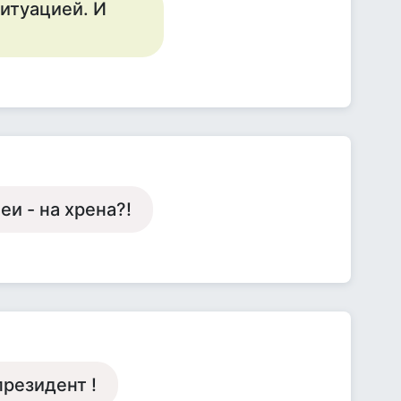
ситуацией. И
и - на хрена?!
президент !