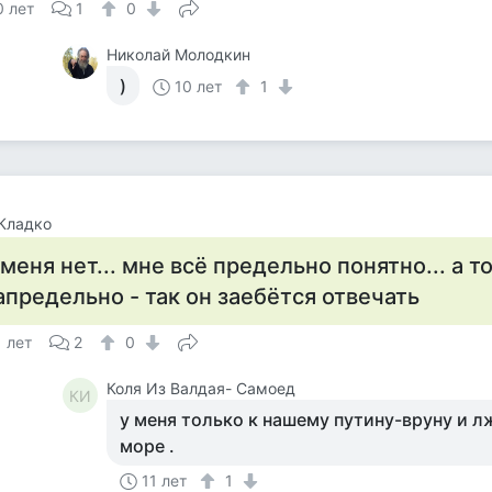
0 лет
1
0
Николай Молодкин
)
10 лет
1
Кладко
 меня нет... мне всё предельно понятно... а то
апредельно - так он зaeбётcя отвечать
1 лет
2
0
Коля Из Валдая- Самоед
КИ
у меня только к нашему путину-вруну и л
море .
11 лет
1