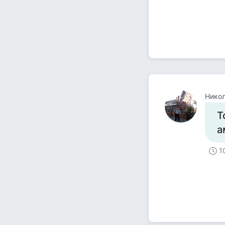
Никол
Т
а
1