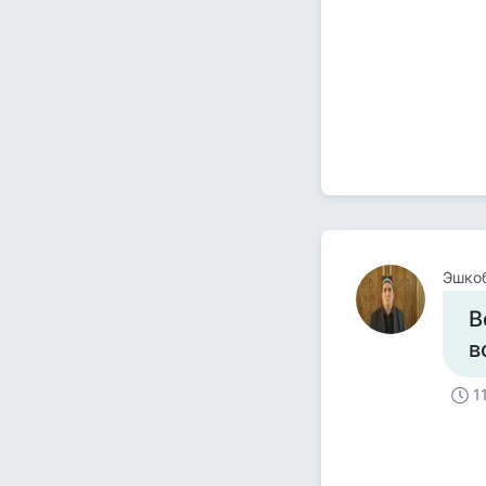
Эшко
В
в
1