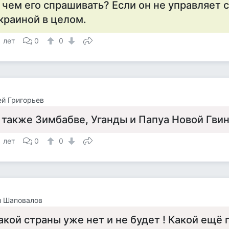
 чем его спрашивать? Если он не управляет 
краиной в целом.
1 лет
0
0
й Григорьев
 также Зимбабве, Уганды и Папуа Новой Гвине
1 лет
0
0
л Шаповалов
акой страны уже нет и не будет ! Какой ещё 