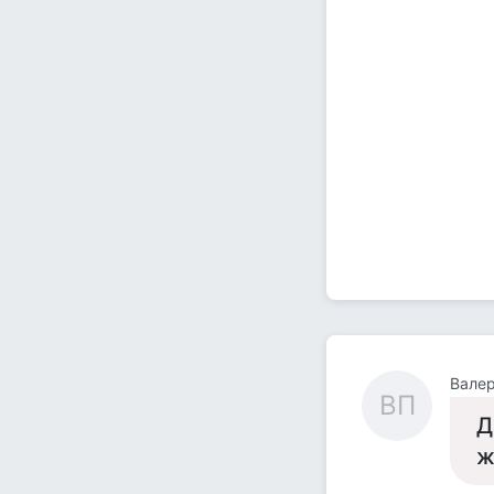
Валер
ВП
Д
ж