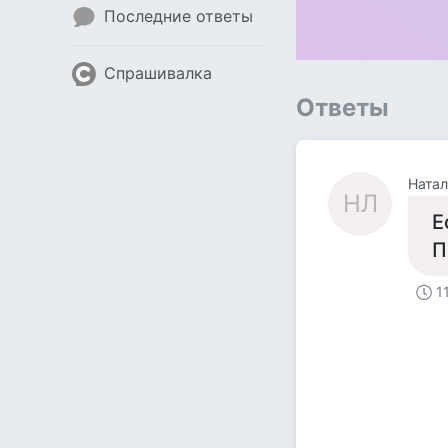
Последние ответы
Спрашивалка
Ответы
Натал
НЛ
Е
П
1