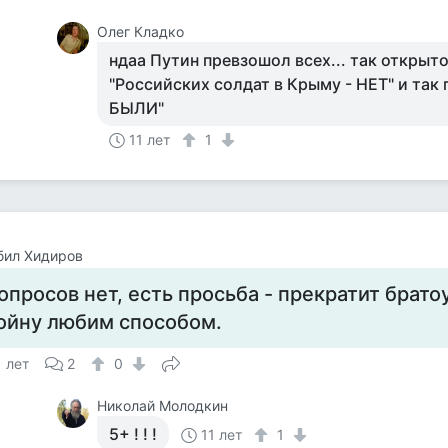
Олег Кладко
ндаа Путин превзошол всех... так открыто
"Российских солдат в Крыму - НЕТ" и так 
БЫЛИ"
11 лет
1
бил Хидиров
опросов нет, есть просьба - прекратит брат
ойну любим способом.
1 лет
2
0
Николай Молодкин
5+ ! ! !
11 лет
1