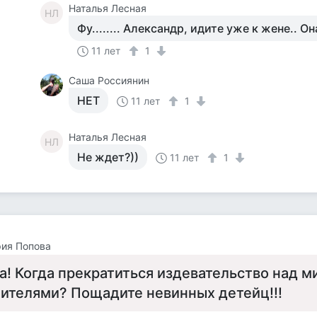
Наталья Лесная
НЛ
Фу........ Александр, идите уже к жене.. Он
11 лет
1
Саша Россиянин
НЕТ
11 лет
1
Наталья Лесная
НЛ
Не ждет?))
11 лет
1
ия Попова
а! Когда прекратиться издевательство над 
ителями? Пощадите невинных детейц!!!