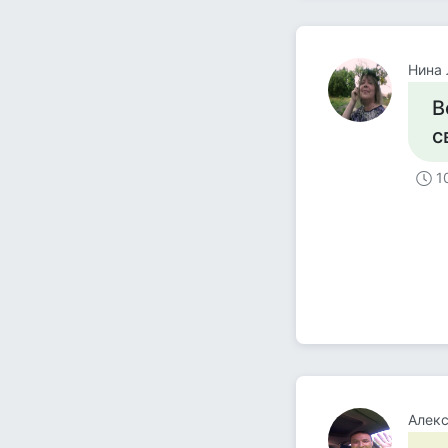
Нина 
В
с
1
Алек