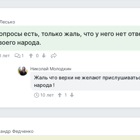
Лесько
опросы есть, только жаль, что у него нет от
воего народа.
0 лет
1
0
Николай Молодкин
Жаль что верхи не желают прислушиватьс
народа !
10 лет
1
сандр Федченко