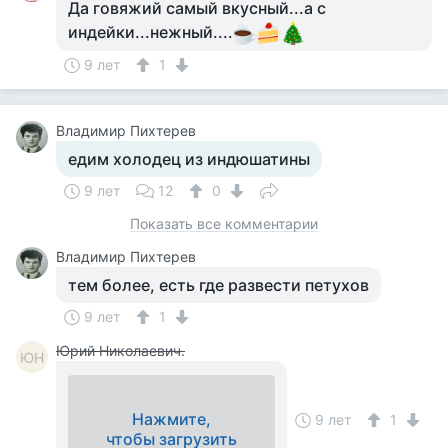
Да говяжий самый вкусный...а с
индейки...нежный....
9 лет
1
Владимир Пихтерев
едим холодец из индюшатины
9 лет
12
0
Показать все комментарии
Владимир Пихтерев
тем более, есть где развести петухов
9 лет
1
Юрий Николаевич.
ЮН
Нажмите,
9 лет
1
чтобы загрузить