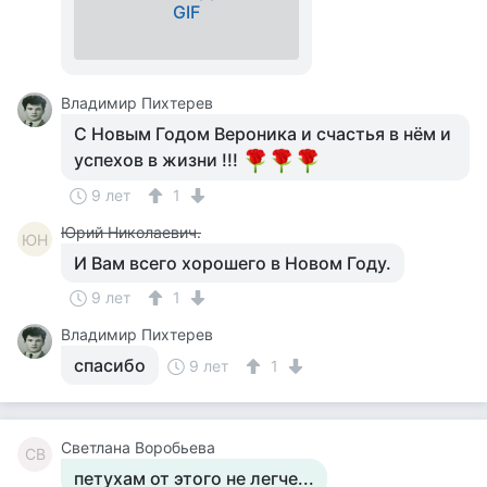
GIF
Владимир Пихтерев
С Новым Годом Вероника и счастья в нём и
успехов в жизни !!!
9 лет
1
Юрий Николаевич.
ЮН
И Вам всего хорошего в Новом Году.
9 лет
1
Владимир Пихтерев
спасибо
9 лет
1
Светлана Воробьева
СВ
петухам от этого не легче...