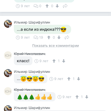
9 лет
0
0
Ильмир Шарифуллин
...а если из индюка???
9 лет
19
0
Показать все комментарии
Юрий Николаевич.
ЮН
класс!
9 лет
1
Ильмир Шарифуллин
...
9 лет
1
Юрий Николаевич.
ЮН
9 лет
1
Ильмир Шарифуллин