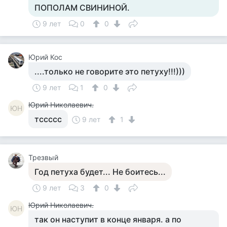
ПОПОЛАМ СВИНИНОЙ.
9 лет
0
0
Юрий Кос
....только не говорите это петуху!!!)))
9 лет
1
0
Юрий Николаевич.
ЮН
тссссс
9 лет
1
Трезвый
Год петуха будет... Не боитесь...
9 лет
3
0
Юрий Николаевич.
ЮН
так он наступит в конце января. а по