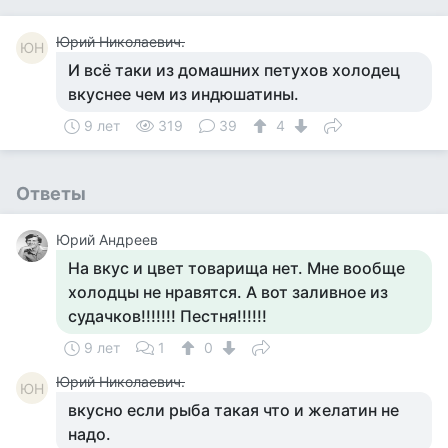
Юрий Николаевич.
ЮН
И всё таки из домашних петухов холодец
вкуснее чем из индюшатины.
9 лет
319
39
4
Ответы
Юрий Андреев
На вкус и цвет товарища нет. Мне вообще
холодцы не нравятся. А вот заливное из
судачков!!!!!!! Пестня!!!!!!
9 лет
1
0
Юрий Николаевич.
ЮН
вкусно если рыба такая что и желатин не
надо.