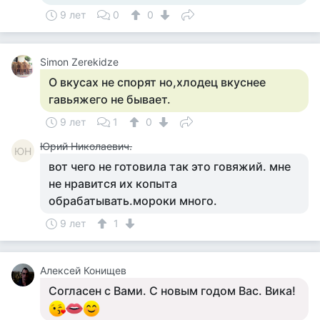
9 лет
0
0
Simon Zerekidze
О вкусах не спорят но,хлодец вкуснее
гавьяжего не бывает.
9 лет
1
0
Юрий Николаевич.
ЮН
вот чего не готовила так это говяжий. мне
не нравится их копыта
обрабатывать.мороки много.
9 лет
1
Алексей Конищев
Согласен с Вами. С новым годом Вас. Вика!