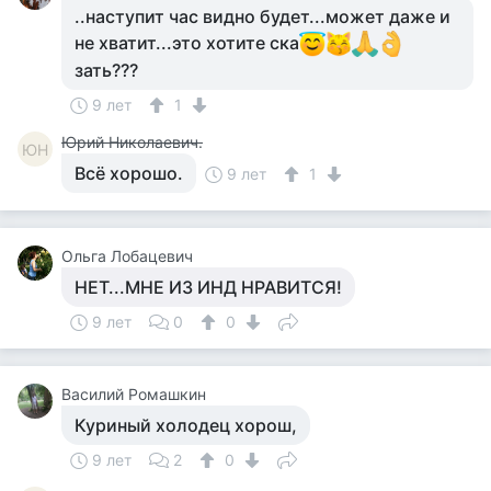
..наступит час видно будет...может даже и
не хватит...это хотите ска
зать???
9 лет
1
Юрий Николаевич.
ЮН
Всё хорошо.
9 лет
1
Ольга Лобацевич
НЕТ...МНЕ ИЗ ИНД НРАВИТСЯ!
9 лет
0
0
Василий Ромашкин
Куриный холодец хорош,
9 лет
2
0