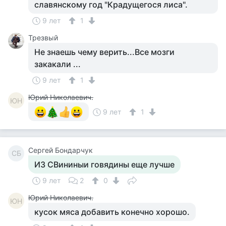
славянскому год "Крадущегося лиса".
9 лет
1
Трезвый
Не знаешь чему верить...Все мозги
закакали ...
9 лет
1
Юрий Николаевич.
ЮН
9 лет
1
Сергей Бондарчук
СБ
ИЗ СВининыи говядины еще лучше
9 лет
2
0
Юрий Николаевич.
ЮН
кусок мяса добавить конечно хорошо.