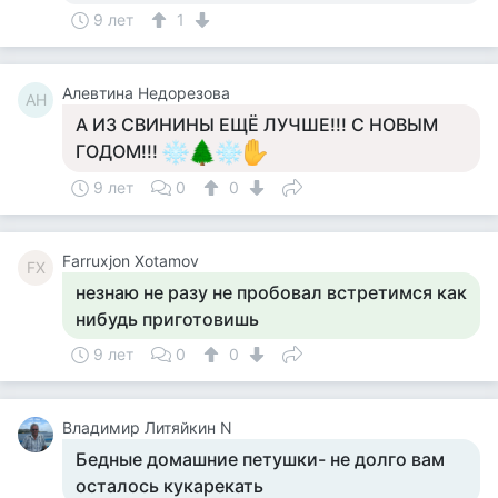
9 лет
1
Алевтина Недорезова
АН
А ИЗ СВИНИНЫ ЕЩЁ ЛУЧШЕ!!! С НОВЫМ
ГОДОМ!!!
9 лет
0
0
Farruxjon Xotamov
FX
незнаю не разу не пробовал встретимся как
нибудь приготовишь
9 лет
0
0
Владимир Литяйкин N
Бедные домашние петушки- не долго вам
осталось кукарекать