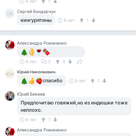
9 лет
1
Сергей Бондарчук
СБ
кингурятины
9 лет
1
Александра Романенко
9 лет
3
0
Юрий Николаевич.
ЮН
спасибо
9 лет
1
Юрий Бикеев
Предпочитаю говяжий,но из индюшки тоже
неплохо.
9 лет
1
Александра Романенко