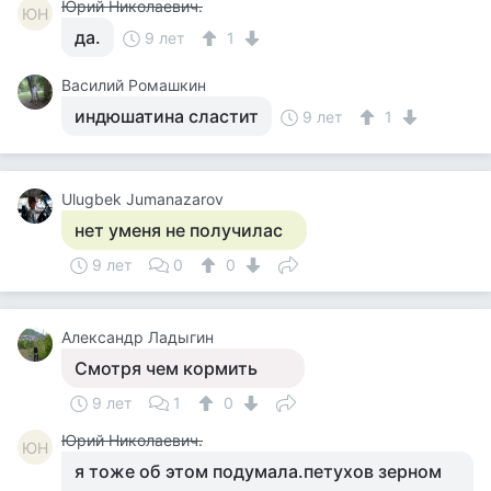
Юрий Николаевич.
ЮН
да.
9 лет
1
Василий Ромашкин
индюшатина сластит
9 лет
1
Ulugbek Jumanazarov
нет уменя не получилас
9 лет
0
0
Александр Ладыгин
Смотря чем кормить
9 лет
1
0
Юрий Николаевич.
ЮН
я тоже об этом подумала.петухов зерном