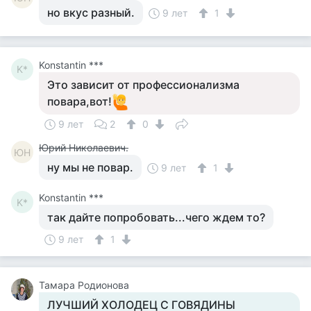
но вкус разный.
9 лет
1
Konstantin ***
K*
Это зависит от профессионализма
повара,вот!
9 лет
2
0
Юрий Николаевич.
ЮН
ну мы не повар.
9 лет
1
Konstantin ***
K*
так дайте попробовать...чего ждем то?
9 лет
1
Тамара Родионова
ЛУЧШИЙ ХОЛОДЕЦ С ГОВЯДИНЫ