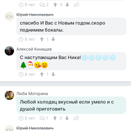
9 лет
2
0
Юрий Николаевич.
ЮН
спасибо И Вас с Новым годом.скоро
поднимем бокалы.
9 лет
1
Алексей Конищев
С наступающим Вас Ника!
9 лет
1
Люба Моторина
Любой холодец вкусный если умело и с
душой приготовить
9 лет
1
0
Юрий Николаевич.
ЮН